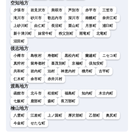
空知地方
夕張市
岩見沢市
美唄市
芦別市
赤平市
三笠市
滝川市
砂川市
歌志内市
深川市
南幌町
奈井江町
上砂川町
由仁町
長沼町
栗山町
月形町
浦臼町
新十津川町
妹背牛町
秩父別町
雨竜町
北竜町
沼田町
後志地方
小樽市
島牧村
寿都町
黒松内町
蘭越町
ニセコ町
真狩村
留寿都村
喜茂別町
京極町
倶知安町
共和町
岩内町
泊村
神恵内村
積丹町
古平町
仁木町
余市町
赤井川村
渡島地方
函館市
北斗市
松前町
福島町
知内町
木古内町
七飯町
鹿部町
森町
長万部町
檜山地方
八雲町
江差町
上ノ国町
厚沢部町
乙部町
奥尻町
今金町
せたな町