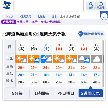
検索
現在地
雨雲レーダー
台風情報
地震情報
警報・注意報
2週間天気
ラ
北海道浜頓別町
トップ
2週間天気
北海道
道北
台風情報
台風13号・15号｜今後の予想進路
北海道浜頓別町の2週間天気予報
週間の最新見解
5
6
7
8
9
10
11
12
日
(水)
(木)
(金)
(土)
(日)
(月)
(火)
(水)
(
天気
最高
29
29
29
24
20
21
22
22
2
℃
℃
℃
℃
℃
℃
℃
℃
最低
21
20
21
16
14
14
14
17
1
℃
℃
℃
℃
℃
℃
℃
℃
降水
0
20
60
60
20
20
60
40
4
ミリ
%
%
%
%
%
%
%
5分毎
1時間毎
今日明日
2週間天気