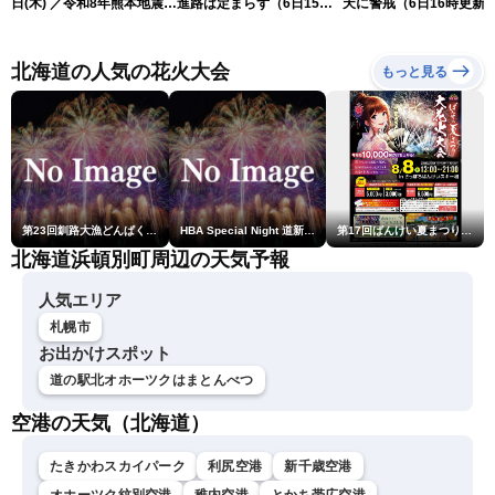
日(木) ／令和8年熊本地震情
進路は定まらず（6日15時
天に警戒（6日16時更新
報 沖縄・奄美を台風13号
更新）
が直撃〈ウェザーニュース
LiVEムーン・駒木結衣／本
北海道の人気の花火大会
もっと見る
田竜也〉
第23回釧路大漁どんぱく花火大会 ～道新・光と音のファンタジー～
HBA Special Night 道新・秋華火（はなび）
第17回ばんけい夏まつり大花火大会
北海道浜頓別町周辺の天気予報
人気エリア
札幌市
お出かけスポット
道の駅北オホーツクはまとんべつ
空港の天気（北海道）
たきかわスカイパーク
利尻空港
新千歳空港