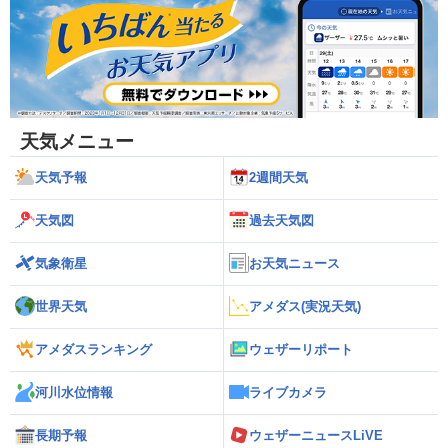
天気メニュー
天気予報
2週間天気
天気図
過去天気図
気象衛星
お天気ニュース
世界天気
アメダス(実況天気)
アメダスランキング
ウェザーリポート
河川水位情報
ライブカメラ
長期予報
ウェザーニュースLiVE