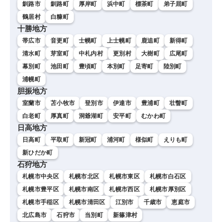
釧路市
釧路町
厚岸町
浜中町
標茶町
弟子屈町
鶴居村
白糠町
十勝地方
帯広市
音更町
士幌町
上士幌町
鹿追町
新得町
清水町
芽室町
中札内村
更別村
大樹町
広尾町
幕別町
池田町
豊頃町
本別町
足寄町
陸別町
浦幌町
胆振地方
室蘭市
苫小牧市
登別市
伊達市
豊浦町
壮瞥町
白老町
厚真町
洞爺湖町
安平町
むかわ町
日高地方
日高町
平取町
新冠町
浦河町
様似町
えりも町
新ひだか町
石狩地方
札幌市中央区
札幌市北区
札幌市東区
札幌市白石区
札幌市豊平区
札幌市南区
札幌市西区
札幌市厚別区
札幌市手稲区
札幌市清田区
江別市
千歳市
恵庭市
北広島市
石狩市
当別町
新篠津村