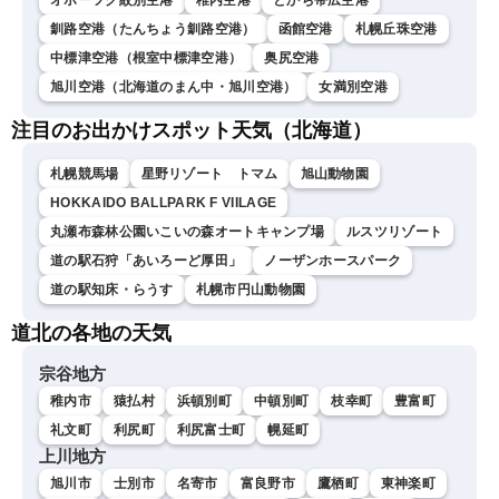
オホーツク紋別空港
稚内空港
とかち帯広空港
釧路空港（たんちょう釧路空港）
函館空港
札幌丘珠空港
中標津空港（根室中標津空港）
奥尻空港
旭川空港（北海道のまん中・旭川空港）
女満別空港
注目のお出かけスポット天気（北海道）
札幌競馬場
星野リゾート トマム
旭山動物園
HOKKAIDO BALLPARK F VIILAGE
丸瀬布森林公園いこいの森オートキャンプ場
ルスツリゾート
道の駅石狩「あいろーど厚田」
ノーザンホースパーク
道の駅知床・らうす
札幌市円山動物園
道北の各地の天気
宗谷地方
稚内市
猿払村
浜頓別町
中頓別町
枝幸町
豊富町
礼文町
利尻町
利尻富士町
幌延町
上川地方
旭川市
士別市
名寄市
富良野市
鷹栖町
東神楽町