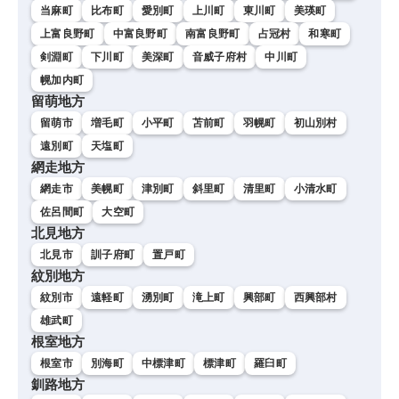
当麻町
比布町
愛別町
上川町
東川町
美瑛町
上富良野町
中富良野町
南富良野町
占冠村
和寒町
剣淵町
下川町
美深町
音威子府村
中川町
幌加内町
留萌地方
留萌市
増毛町
小平町
苫前町
羽幌町
初山別村
遠別町
天塩町
網走地方
網走市
美幌町
津別町
斜里町
清里町
小清水町
佐呂間町
大空町
北見地方
北見市
訓子府町
置戸町
紋別地方
紋別市
遠軽町
湧別町
滝上町
興部町
西興部村
雄武町
根室地方
根室市
別海町
中標津町
標津町
羅臼町
釧路地方