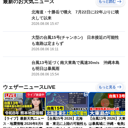
最新のお天気ニュース
もっと読む
北海道・十勝岳で噴火 7月22日に22年ぶりに噴
火して以来
2026.08.06 15:47
大型の台風15号(チャンホン) 日本接近の可能性
も進路は定まらず
2026.08.06 16:11
台風13号近づく南大東島で風速30m/s 沖縄本島
も明日は暴風雨
2026.08.06 15:54
ウェザーニュースLiVE
もっと見る
ライブ放送中
【ライブ】最新天気ニュー
【台風15号 2026】北海
【台風13号 2026】大東
ス・地震情報 2026年8月6
道・東北に上陸の可能性も
は暴風域に 沖縄・奄美は荒