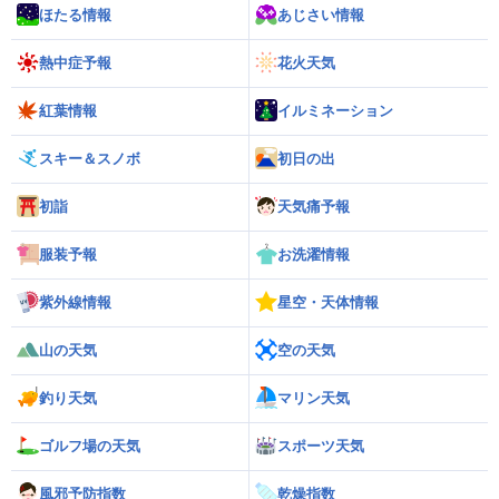
ほたる情報
あじさい情報
熱中症予報
花火天気
紅葉情報
イルミネーション
スキー＆スノボ
初日の出
初詣
天気痛予報
服装予報
お洗濯情報
紫外線情報
星空・天体情報
山の天気
空の天気
釣り天気
マリン天気
ゴルフ場の天気
スポーツ天気
風邪予防指数
乾燥指数