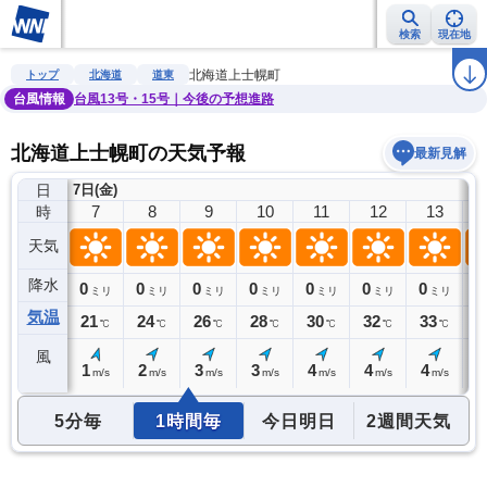
検索
現在地
雨雲レーダー
台風情報
地震情報
警報・注意報
2週間天気
ラ
北海道上士幌町
トップ
北海道
道東
台風情報
台風13号・15号｜今後の予想進路
北海道上士幌町の天気予報
最新見解
日
7日(金)
6
7
8
9
10
11
12
13
時
天気
降水
0
0
0
0
0
0
0
0
0
ミリ
ミリ
ミリ
ミリ
ミリ
ミリ
ミリ
ミリ
気温
17
21
24
26
28
30
32
33
3
℃
℃
℃
℃
℃
℃
℃
℃
風
1
1
2
3
3
4
4
4
4
m/s
m/s
m/s
m/s
m/s
m/s
m/s
m/s
5分毎
1時間毎
今日明日
2週間天気