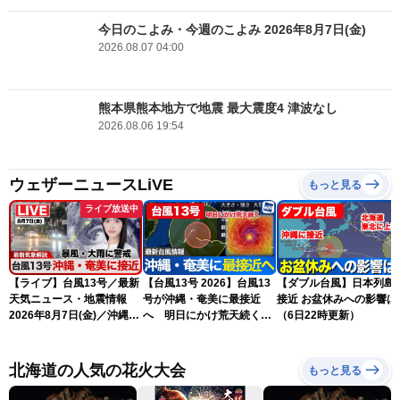
今日のこよみ・今週のこよみ 2026年8月7日(金)
2026.08.07 04:00
熊本県熊本地方で地震 最大震度4 津波なし
2026.08.06 19:54
ウェザーニュースLiVE
もっと見る
ライブ放送中
【ライブ】台風13号／最新
【台風13号 2026】台風13
【ダブル台風】日本列島
天気ニュース・地震情報
号が沖縄・奄美に最接近
接近 お盆休みへの影響は？
2026年8月7日(金)／沖縄・
へ 明日にかけ荒天続く
（6日22時更新）
奄美は台風による暴風雨に
（7日5時更新）
厳重警戒〈ウェザーニュー
スLiVEモーニング・松本真
北海道の人気の花火大会
もっと見る
央／有賀哲夫〉