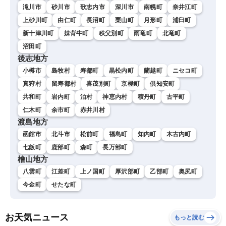
滝川市
砂川市
歌志内市
深川市
南幌町
奈井江町
上砂川町
由仁町
長沼町
栗山町
月形町
浦臼町
新十津川町
妹背牛町
秩父別町
雨竜町
北竜町
沼田町
後志地方
小樽市
島牧村
寿都町
黒松内町
蘭越町
ニセコ町
真狩村
留寿都村
喜茂別町
京極町
倶知安町
共和町
岩内町
泊村
神恵内村
積丹町
古平町
仁木町
余市町
赤井川村
渡島地方
函館市
北斗市
松前町
福島町
知内町
木古内町
七飯町
鹿部町
森町
長万部町
檜山地方
八雲町
江差町
上ノ国町
厚沢部町
乙部町
奥尻町
今金町
せたな町
お天気ニュース
もっと読む