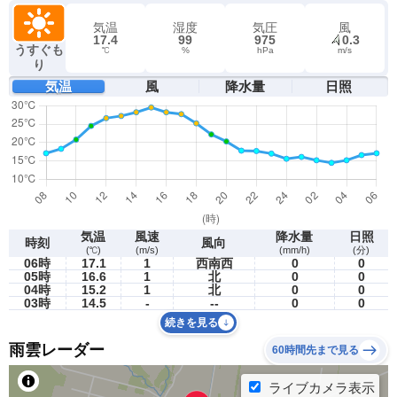
気温
湿度
気圧
風
17.4
99
975
0.3
うすぐも
℃
%
hPa
m/s
り
気温
風
降水量
日照
気温
風速
降水量
日照
時刻
風向
(℃)
(m/s)
(mm/h)
(分)
06時
17.1
1
西南西
0
0
05時
16.6
1
北
0
0
04時
15.2
1
北
0
0
03時
14.5
-
--
0
0
続きを見る
雨雲レーダー
60時間先まで見る