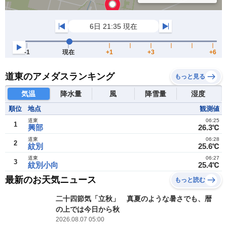
道東のアメダスランキング
もっと見る
気温
降水量
風
降雪量
湿度
順位
地点
観測値
道東
06:25
1
興部
26.3℃
道東
06:28
2
紋別
25.6℃
道東
06:27
3
紋別小向
25.4℃
最新のお天気ニュース
もっと読む
二十四節気「立秋」 真夏のような暑さでも、暦
の上では今日から秋
2026.08.07 05:00