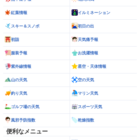
紅葉情報
イルミネーション
スキー＆スノボ
初日の出
初詣
天気痛予報
服装予報
お洗濯情報
紫外線情報
星空・天体情報
山の天気
空の天気
釣り天気
マリン天気
ゴルフ場の天気
スポーツ天気
風邪予防指数
乾燥指数
便利なメニュー