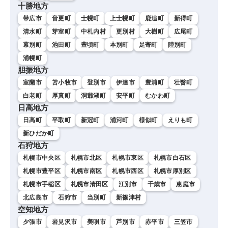
十勝地方
帯広市
音更町
士幌町
上士幌町
鹿追町
新得町
清水町
芽室町
中札内村
更別村
大樹町
広尾町
幕別町
池田町
豊頃町
本別町
足寄町
陸別町
浦幌町
胆振地方
室蘭市
苫小牧市
登別市
伊達市
豊浦町
壮瞥町
白老町
厚真町
洞爺湖町
安平町
むかわ町
日高地方
日高町
平取町
新冠町
浦河町
様似町
えりも町
新ひだか町
石狩地方
札幌市中央区
札幌市北区
札幌市東区
札幌市白石区
札幌市豊平区
札幌市南区
札幌市西区
札幌市厚別区
札幌市手稲区
札幌市清田区
江別市
千歳市
恵庭市
北広島市
石狩市
当別町
新篠津村
空知地方
夕張市
岩見沢市
美唄市
芦別市
赤平市
三笠市