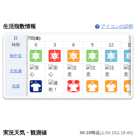
生活指数情報
アイコンの説明
日
7日(金)
0
3
6
9
12
15
時間
熱中症
天気痛
洗濯
実況天気・観測値
06:20時点
(
04:19
18:45
)