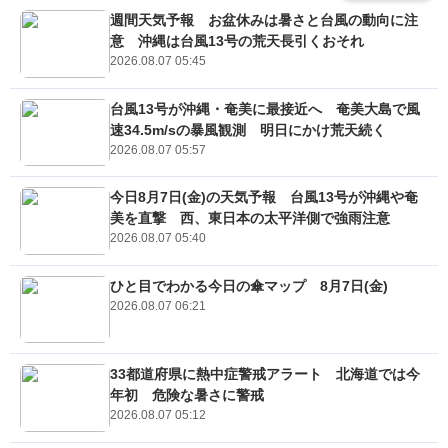
週間天気予報 お盆休みは暑さと台風の動向に注
意 沖縄は台風13号の荒天長引くおそれ
2026.08.07 05:45
台風13号が沖縄・奄美に最接近へ 奄美大島で風
速34.5m/sの暴風観測 明日にかけ荒天続く
2026.08.07 05:57
今日8月7日(金)の天気予報 台風13号が沖縄や奄
美を直撃 西、東日本の太平洋側で強雨注意
2026.08.07 05:40
ひと目でわかる今日の傘マップ 8月7日(金)
2026.08.07 06:21
33都道府県に熱中症警戒アラート 北海道では今
年初 危険な暑さに警戒
2026.08.07 05:12