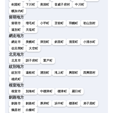
剣淵町
下川町
美深町
音威子府村
中川町
幌加内町
留萌地方
留萌市
増毛町
小平町
苫前町
羽幌町
初山別村
遠別町
天塩町
網走地方
網走市
美幌町
津別町
斜里町
清里町
小清水町
佐呂間町
大空町
北見地方
北見市
訓子府町
置戸町
紋別地方
紋別市
遠軽町
湧別町
滝上町
興部町
西興部村
雄武町
根室地方
根室市
別海町
中標津町
標津町
羅臼町
釧路地方
釧路市
釧路町
厚岸町
浜中町
標茶町
弟子屈町
鶴居村
白糠町