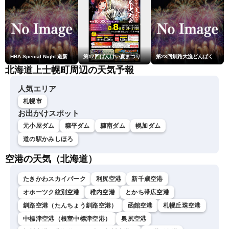
HBA Special Night 道新・秋華火（はなび）
第17回ばんけい夏まつり大花火大会
第23回釧路大漁どんぱく花火大会 ～道新・光と音のファンタジー～
北海道上士幌町周辺の天気予報
人気エリア
札幌市
お出かけスポット
元小屋ダム
糠平ダム
糠南ダム
幌加ダム
道の駅かみしほろ
空港の天気（北海道）
たきかわスカイパーク
利尻空港
新千歳空港
オホーツク紋別空港
稚内空港
とかち帯広空港
釧路空港（たんちょう釧路空港）
函館空港
札幌丘珠空港
中標津空港（根室中標津空港）
奥尻空港