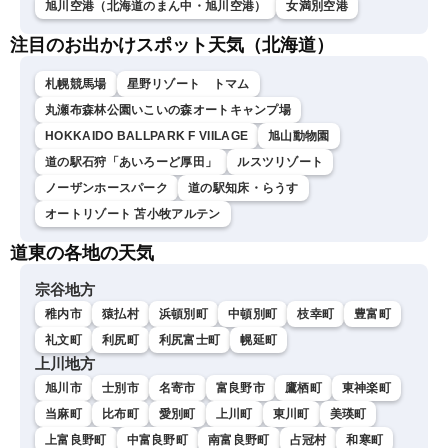
旭川空港（北海道のまん中・旭川空港）
女満別空港
注目のお出かけスポット天気（北海道）
札幌競馬場
星野リゾート トマム
丸瀬布森林公園いこいの森オートキャンプ場
HOKKAIDO BALLPARK F VIILAGE
旭山動物園
道の駅石狩「あいろーど厚田」
ルスツリゾート
ノーザンホースパーク
道の駅知床・らうす
オートリゾート 苫小牧アルテン
道東の各地の天気
宗谷地方
稚内市
猿払村
浜頓別町
中頓別町
枝幸町
豊富町
礼文町
利尻町
利尻富士町
幌延町
上川地方
旭川市
士別市
名寄市
富良野市
鷹栖町
東神楽町
当麻町
比布町
愛別町
上川町
東川町
美瑛町
上富良野町
中富良野町
南富良野町
占冠村
和寒町