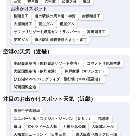
三宮
神戸市
六甲道
武庫之荘
塚口
お出かけスポット
柳頭首工
道の駅銀の馬車道・神河
赤坂頭首工
大屋頭首工
菅生ダム
糀屋ダム
サファリリゾート姫路セントラルパーク
高田頭首工
安富ダム
道の駅山田錦発祥のまち・多可
空港の天気（近畿）
南紀白浜空港（熊野白浜リゾート空港）
コウノトリ但馬空港
大阪国際空港（伊丹空港）
神戸空港（マリンエア）
びわ湖ＭPPG パラグライダー飛行場（MPG琵琶湖）
関西国際空港
注目のお出かけスポット天気（近畿）
阪神甲子園球場
ユニバーサル・スタジオ・ジャパン（ＵＳＪ）
琵琶湖
嵐山
京セラドーム大阪
万博記念公園
大阪城ホール
天橋立ビューランド（日本三景）
東大阪市花園ラグビー場