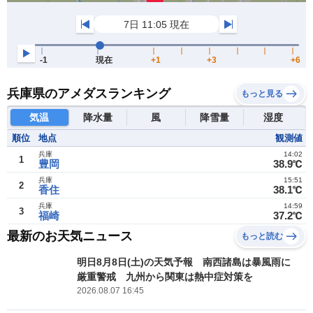
兵庫県のアメダスランキング
もっと見る
気温
降水量
風
降雪量
湿度
順位
地点
観測値
兵庫
14:02
1
豊岡
38.9℃
兵庫
15:51
2
香住
38.1℃
兵庫
14:59
3
福崎
37.2℃
最新のお天気ニュース
もっと読む
明日8月8日(土)の天気予報 南西諸島は暴風雨に
厳重警戒 九州から関東は熱中症対策を
2026.08.07 16:45