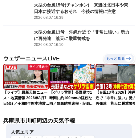
大型の台風15号(チャンホン) 来週は北日本や東
日本に接近するおそれ 今後の情報に注意
2026.08.07 16:39
大型の台風13号 沖縄付近で「非常に強い」勢力
に再発達 荒天に厳重警戒を
2026.08.07 16:10
ウェザーニュースLiVE
もっと見る
ライブ放送中
【ライブ】最新天気ニュー
【ゲリラ雷雨】長野県で1
【台風13号 2026】沖縄
ス・地震情報 2026年8月7
時間に約100mmの猛烈な
近で「非常に強い」勢力
日(金) ／令和8年熊本地震情
雨／気象防災速報・記録的
再発達 荒天に厳重警戒
報 台風13号の影響に警戒
短時間大雨
（7日18時最新情報）
〈ウェザーニュースLiVEム
兵庫県市川町周辺の天気予報
ーン・駒木結衣／内藤邦
裕〉
人気エリア