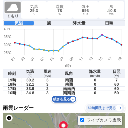
気温
湿度
気圧
風
29.3
78
996
0.8
℃
%
hPa
m/s
くもり
気温
風
降水量
日照
気温
風速
降水量
日照
時刻
風向
(℃)
(m/s)
(mm/h)
(分)
19時
30.2
3
南西
0
7
18時
32.1
3
南西
0
60
17時
33.9
2
南南西
0
60
16時
34.8
3
南南西
0
50
続きを見る
雨雲レーダー
60時間先まで見る