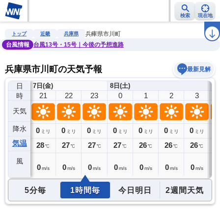
検索
現在地
雨雲レーダー
台風情報
地震情報
警報・注意報
2週間天気
ラ
兵庫県市川町
トップ
近畿
兵庫県
台風情報
台風13号・15号｜今後の予想進路
兵庫県市川町の天気予報
最新見解
日
7日(金)
8日(土)
20
21
22
23
0
1
2
3
時
天気
降水
0
0
0
0
0
0
0
0
0
ミリ
ミリ
ミリ
ミリ
ミリ
ミリ
ミリ
ミリ
気温
28
28
27
27
27
26
26
26
2
℃
℃
℃
℃
℃
℃
℃
℃
風
0
0
0
0
0
0
0
0
0
m/s
m/s
m/s
m/s
m/s
m/s
m/s
m/s
5分毎
1時間毎
今日明日
2週間天気