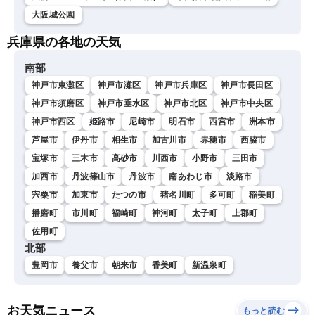
大阪城公園
兵庫県の各地の天気
南部
神戸市東灘区
神戸市灘区
神戸市兵庫区
神戸市長田区
神戸市須磨区
神戸市垂水区
神戸市北区
神戸市中央区
神戸市西区
姫路市
尼崎市
明石市
西宮市
洲本市
芦屋市
伊丹市
相生市
加古川市
赤穂市
西脇市
宝塚市
三木市
高砂市
川西市
小野市
三田市
加西市
丹波篠山市
丹波市
南あわじ市
淡路市
宍粟市
加東市
たつの市
猪名川町
多可町
稲美町
播磨町
市川町
福崎町
神河町
太子町
上郡町
佐用町
北部
豊岡市
養父市
朝来市
香美町
新温泉町
お天気ニュース
もっと読む