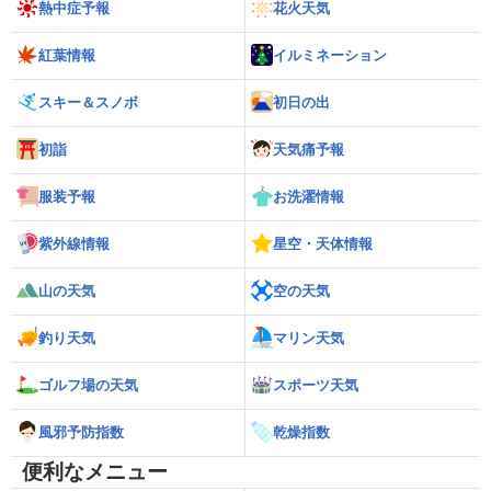
熱中症予報
花火天気
紅葉情報
イルミネーション
スキー＆スノボ
初日の出
初詣
天気痛予報
服装予報
お洗濯情報
紫外線情報
星空・天体情報
山の天気
空の天気
釣り天気
マリン天気
ゴルフ場の天気
スポーツ天気
風邪予防指数
乾燥指数
便利なメニュー