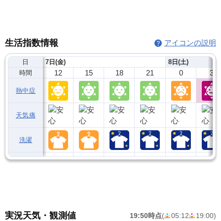
生活指数情報
アイコンの説明
日
7日(金)
8日(土)
12
15
18
21
0
3
時間
熱中症
天気痛
洗濯
実況天気・観測値
19:50時点
(
05:12
19:00
)