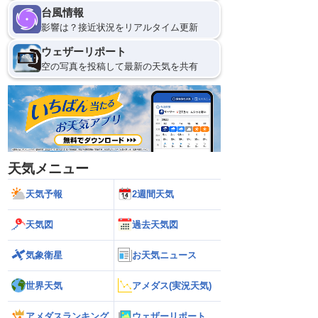
台風情報
影響は？接近状況をリアルタイム更新
ウェザーリポート
空の写真を投稿して最新の天気を共有
天気メニュー
天気予報
2週間天気
天気図
過去天気図
気象衛星
お天気ニュース
世界天気
アメダス(実況天気)
アメダスランキング
ウェザーリポート