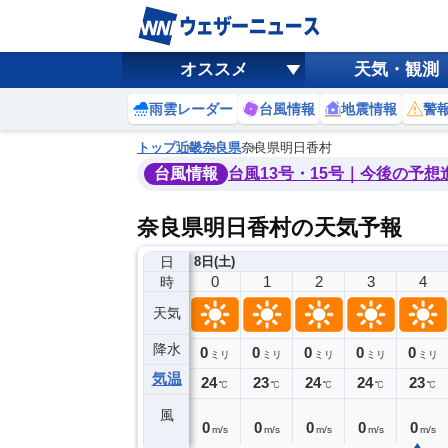
オススメ
天気・観測
雨雲レーダー
台風情報
地震情報
警
トップ
近畿
奈良県
奈良県明日香村
台風情報
台風13号・15号｜今後の予想
奈良県明日香村の天気予報
日
7日(金)
8日(土)
20
21
22
23
0
1
2
3
4
時
天気
降水
0
0
0
0
0
0
0
0
ミリ
ミリ
ミリ
ミリ
ミリ
ミリ
ミリ
ミリ
ミリ
気温
6
25
24
24
24
23
24
24
23
℃
℃
℃
℃
℃
℃
℃
℃
℃
風
0
0
1
0
0
0
0
0
0
m/s
m/s
m/s
m/s
m/s
m/s
m/s
m/s
m/s