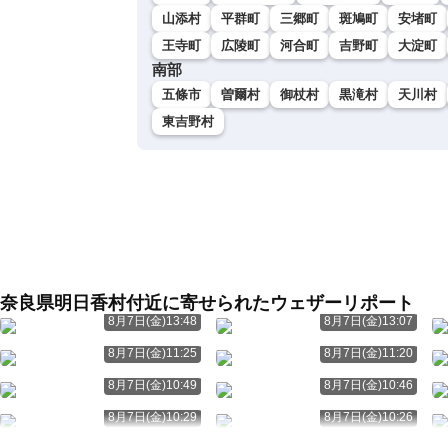
山添村
平群町
三郷町
斑鳩町
安堵町
王寺町
広陵町
河合町
吉野町
大淀町
南部
五條市
曽爾村
御杖村
黒滝村
天川村
東吉野村
奈良県明日香村付近に寄せられたウェザーリポート
8月7日(金)13:48
8月7日(金)13:07
8月7日(金)11:25
8月7日(金)11:20
8月7日(金)10:49
8月7日(金)10:46
8月7日(金)10:29
8月7日(金)10:26