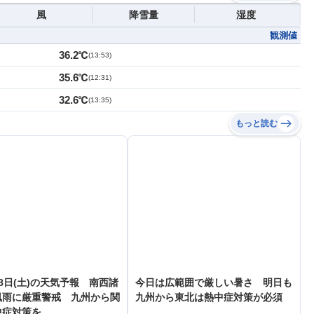
風
降雪量
湿度
観測値
36.2℃
(
13:53
)
35.6℃
(
12:31
)
32.6℃
(
13:35
)
もっと読む
8日(土)の天気予報 南西諸
今日は広範囲で厳しい暑さ 明日も
風雨に厳重警戒 九州から関
九州から東北は熱中症対策が必須
中症対策を