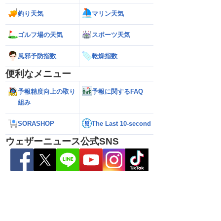
釣り天気
マリン天気
ゴルフ場の天気
スポーツ天気
風邪予防指数
乾燥指数
便利なメニュー
予報精度向上の取り
予報に関するFAQ
組み
26】沖縄付近で「非常に
【台風15号 2026】来週は北日本や東日
【お盆の渋滞予測 2
達 荒天に厳重警戒を
本に接近する可能性／ウェザーニュース
響エリアと渋滞ピ
報）
気象予報士解説（7日16時更新）
NEXCO中日本情報
SORASHOP
The Last 10-second
ウェザーニュース公式SNS