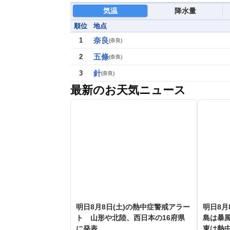
気温
降水量
順位
地点
奈良
1
(
奈良
)
五條
2
(
奈良
)
針
3
(
奈良
)
最新のお天気ニュース
明日8月8日(土)の熱中症警戒アラー
明日8月
ト 山形や北陸、西日本の16府県
島は暴
に発表
東は熱