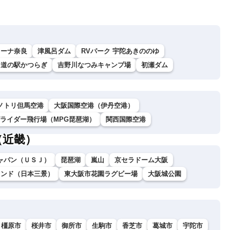
リーナ奈良
津風呂ダム
RVパーク 宇陀あきののゆ
道の駅かつらぎ
吉野川なつみキャンプ場
初瀬ダム
ノトリ但馬空港
大阪国際空港（伊丹空港）
グライダー飛行場（MPG琵琶湖）
関西国際空港
（近畿）
ャパン（ＵＳＪ）
琵琶湖
嵐山
京セラドーム大阪
ランド（日本三景）
東大阪市花園ラグビー場
大阪城公園
橿原市
桜井市
御所市
生駒市
香芝市
葛城市
宇陀市