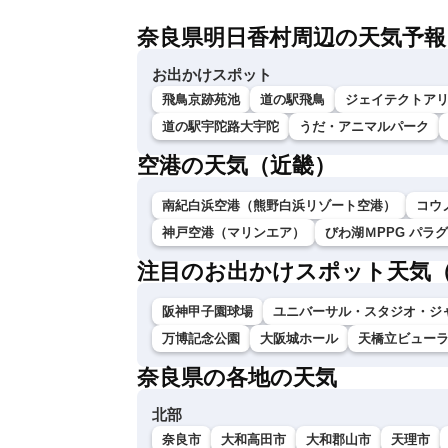
奈良県明日香村周辺の天気予報
お出かけスポット
飛鳥京跡苑池
道の駅飛鳥
ジェイテクトア
道の駅宇陀路大宇陀
うだ・アニマルパーク
空港の天気（近畿）
南紀白浜空港（熊野白浜リゾート空港）
コウ
神戸空港（マリンエア）
びわ湖ＭPPG パラ
注目のお出かけスポット天気
阪神甲子園球場
ユニバーサル・スタジオ・ジ
万博記念公園
大阪城ホール
天橋立ビュー
奈良県の各地の天気
北部
奈良市
大和高田市
大和郡山市
天理市