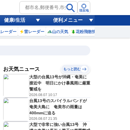
現在地
健康/生活
便利メニュー
風レーダー
雷レーダー
山の天気
花粉飛散情報
世界天気
お天気ニュース
もっと読む
大型の台風13号が沖縄・奄美に
3
14
15
16
17
18
19
20
21
接近中 明日にかけ暴風雨に厳重
警戒を
2026.08.07 10:17
台風13号のスパイラルバンドが
0
0
0
0
0
0
0
0
リ
ミリ
ミリ
ミリ
ミリ
ミリ
ミリ
ミリ
ミリ
奄美大島に 奄美市の雨量は
36
36
35
33
31
29
28
27
℃
℃
℃
℃
℃
℃
℃
℃
℃
400mmに迫る
2026.08.07 21:35
1
2
2
1
1
1
0
0
大型で非常に強い台風13号 沖
/s
m/s
m/s
m/s
m/s
m/s
m/s
m/s
m/s