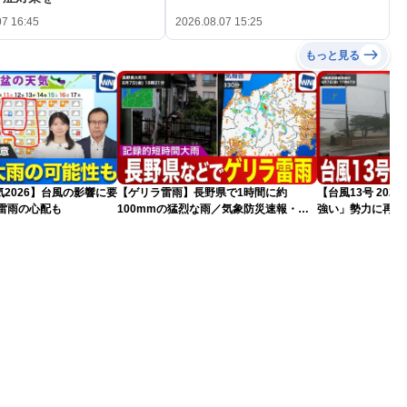
07 16:45
2026.08.07 15:25
もっと見る
2026】台風の影響に要
【ゲリラ雷雨】長野県で1時間に約
【台風13号 20
雷雨の心配も
100mmの猛烈な雨／気象防災速報・記
強い」勢力に再発
録的短時間大雨
（7日18時最新情