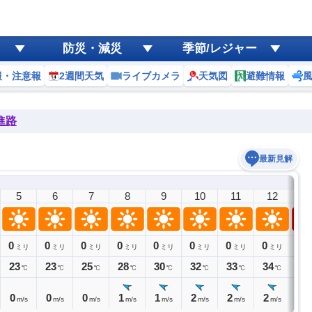
防災・減災
季節/レジャー
報・注意報
2週間天気
ライブカメラ
天気図
避難情報
進路
最新見解
5
6
7
8
9
10
11
12
1
0
0
0
0
0
0
0
0
0
ミリ
ミリ
ミリ
ミリ
ミリ
ミリ
ミリ
ミリ
ミ
23
23
25
28
30
32
33
34
35
℃
℃
℃
℃
℃
℃
℃
℃
0
0
0
1
1
2
2
2
2
m/s
m/s
m/s
m/s
m/s
m/s
m/s
m/s
m