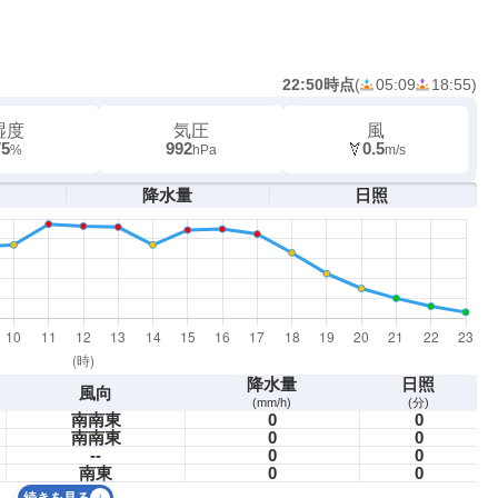
22:50時点
(
05:09
18:55
)
湿度
気圧
風
75
992
0.5
%
hPa
m/s
降水量
日照
降水量
日照
風向
(mm/h)
(分)
南南東
0
0
南南東
0
0
--
0
0
南東
0
0