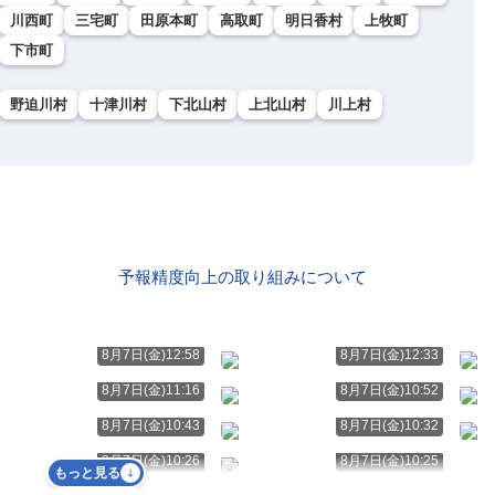
川西町
三宅町
田原本町
高取町
明日香村
上牧町
下市町
野迫川村
十津川村
下北山村
上北山村
川上村
予報精度向上の取り組みについて
8月7日(金)12:58
8月7日(金)12:33
8月7日(金)11:16
8月7日(金)10:52
8月7日(金)10:43
8月7日(金)10:32
8月7日(金)10:26
8月7日(金)10:25
もっと見る