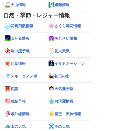
火山情報
避難情報
自然・季節・レジャー情報
花粉飛散情報
さくら開花情報
ほたる情報
あじさい情報
熱中症予報
花火天気
紅葉情報
イルミネーション
スキー＆スノボ
初日の出
初詣
天気痛予報
服装予報
お洗濯情報
紫外線情報
星空・天体情報
山の天気
空の天気