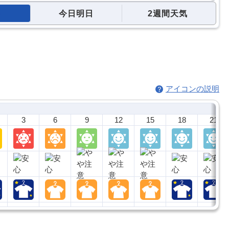
今日明日
2週間天気
アイコンの説明
3
6
9
12
15
18
21