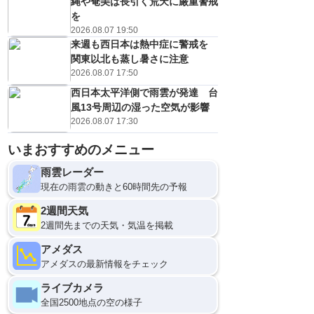
縄や奄美は長引く荒天に厳重警戒
を
2026.08.07 19:50
来週も西日本は熱中症に警戒を
関東以北も蒸し暑さに注意
2026.08.07 17:50
西日本太平洋側で雨雲が発達 台
風13号周辺の湿った空気が影響
2026.08.07 17:30
いまおすすめのメニュー
9日(日)
0
雨雲レーダー
現在の雨雲の動きと60時間先の予報
2週間天気
2週間先までの天気・気温を掲載
アメダス
アメダスの最新情報をチェック
ライブカメラ
全国2500地点の空の様子