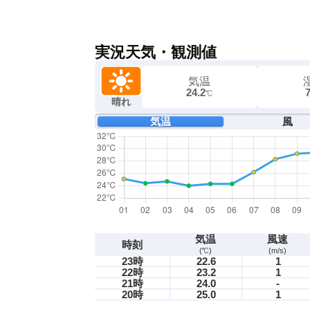
実況天気・観測値
気温
24.2
℃
晴れ
気温
風
気温
風速
時刻
(℃)
(m/s)
23時
22.6
1
22時
23.2
1
21時
24.0
-
20時
25.0
1