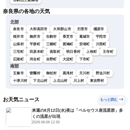
奈良県の各地の天気
北部
奈良市
大和高田市
大和郡山市
天理市
橿原市
桜井市
御所市
生駒市
香芝市
葛城市
宇陀市
山添村
平群町
三郷町
斑鳩町
安堵町
川西町
三宅町
田原本町
高取町
明日香村
上牧町
王寺町
広陵町
河合町
吉野町
大淀町
下市町
南部
五條市
曽爾村
御杖村
黒滝村
天川村
野迫川村
十津川村
下北山村
上北山村
川上村
東吉野村
お天気ニュース
もっと読む
来週の8月12日(水)夜は「ペルセウス座流星群」多
くの流星が出現
2026.08.08 12:30