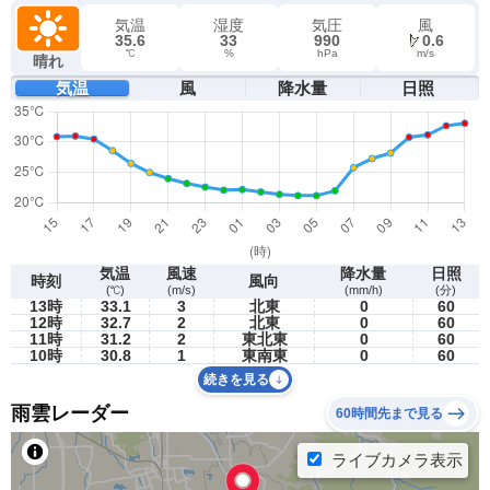
気温
湿度
気圧
風
35.6
33
990
0.6
℃
%
hPa
m/s
晴れ
気温
風
降水量
日照
気温
風速
降水量
日照
時刻
風向
(℃)
(m/s)
(mm/h)
(分)
13時
33.1
3
北東
0
60
12時
32.7
2
北東
0
60
11時
31.2
2
東北東
0
60
10時
30.8
1
東南東
0
60
続きを見る
雨雲レーダー
60時間先まで見る