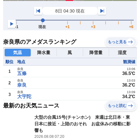
奈良県のアメダスランキング
もっと見る
気温
降水量
風
降雪量
湿度
順位
地点
観測値
奈良
13:06
1
五條
36.5℃
奈良
13:03
2
奈良
36.2℃
奈良
13:09
3
大宇陀
34.2℃
最新のお天気ニュース
もっと読む
大型の台風15号(チャンホン) 来週は北日本・東
日本に接近・上陸のおそれ お盆休みの移動に影
響も
2026.08.08 07:20