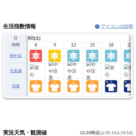
生活指数情報
アイコンの説明
日
8日(土)
6
9
12
15
18
21
時間
熱中症
天気痛
洗濯
実況天気・観測値
13:20時点
(
05:10
18:54
)