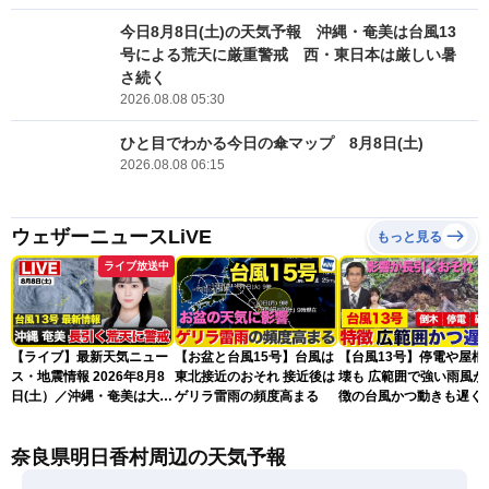
今日8月8日(土)の天気予報 沖縄・奄美は台風13
号による荒天に厳重警戒 西・東日本は厳しい暑
さ続く
2026.08.08 05:30
ひと目でわかる今日の傘マップ 8月8日(土)
2026.08.08 06:15
ウェザーニュースLiVE
もっと見る
ライブ放送中
【ライブ】最新天気ニュー
【お盆と台風15号】台風は
【台風13号】停電や屋根
ス・地震情報 2026年8月8
東北接近のおそれ 接近後は
壊も 広範囲で強い雨風が
日(土）／沖縄・奄美は大荒
ゲリラ雷雨の頻度高まる
徴の台風かつ動きも遅く
れの天気が続く／令和8年
響が長引くおそれ
熊本地震情報〈ウェザーニ
奈良県明日香村周辺の天気予報
ュースLiVEコーヒータイ
ム・青原桃香／山口剛央〉