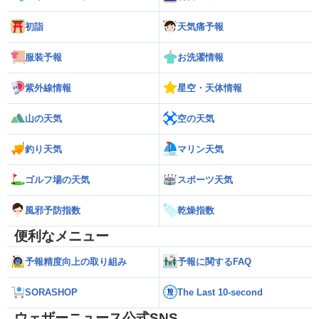
初詣
天気痛予報
服装予報
お洗濯情報
紫外線情報
星空・天体情報
山の天気
空の天気
釣り天気
マリン天気
ゴルフ場の天気
スポーツ天気
風邪予防指数
乾燥指数
便利なメニュー
予報精度向上の取り組み
予報に関するFAQ
SORASHOP
The Last 10-second
ウェザーニュース公式SNS