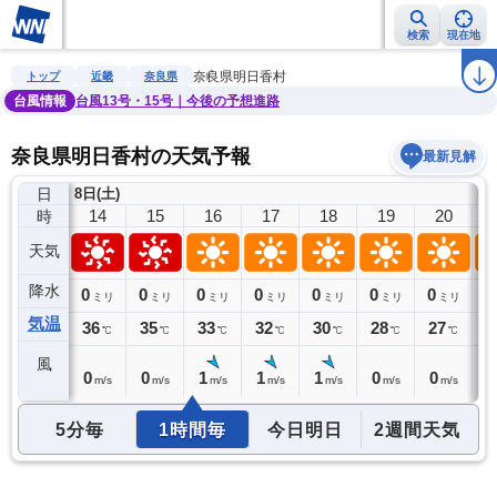
検索
現在地
雨雲レーダー
台風情報
地震情報
警報・注意報
2週間天気
ラ
奈良県明日香村
トップ
近畿
奈良県
台風情報
台風13号・15号｜今後の予想進路
奈良県明日香村の天気予報
最新見解
日
8日(土)
13
14
15
16
17
18
19
20
時
天気
降水
0
0
0
0
0
0
0
0
0
ミリ
ミリ
ミリ
ミリ
ミリ
ミリ
ミリ
ミリ
気温
35
36
35
33
32
30
28
27
2
℃
℃
℃
℃
℃
℃
℃
℃
風
2
0
0
1
1
1
0
0
0
m/s
m/s
m/s
m/s
m/s
m/s
m/s
m/s
5分毎
1時間毎
今日明日
2週間天気