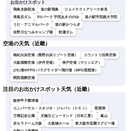
お出かけスポット
飛鳥京跡苑池
道の駅飛鳥
ジェイテクトアリーナ奈良
津風呂ダム
RVパーク 宇陀あきののゆ
道の駅宇陀路大宇陀
うだ・アニマルパーク
道の駅かつらぎ
吉野川なつみキャンプ場
初瀬ダム
空港の天気（近畿）
南紀白浜空港（熊野白浜リゾート空港）
コウノトリ但馬空港
大阪国際空港（伊丹空港）
神戸空港（マリンエア）
びわ湖ＭPPG パラグライダー飛行場（MPG琵琶湖）
関西国際空港
注目のお出かけスポット天気（近畿）
阪神甲子園球場
ユニバーサル・スタジオ・ジャパン（ＵＳＪ）
琵琶湖
万博記念公園
天橋立ビューランド（日本三景）
嵐山
京セラドーム大阪
大阪城ホール
東大阪市花園ラグビー場
生駒山上遊園地