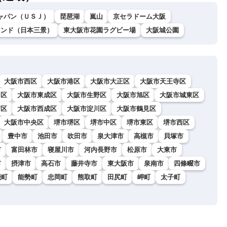
ャパン（ＵＳＪ）
琵琶湖
嵐山
京セラドーム大阪
ランド（日本三景）
東大阪市花園ラグビー場
大阪城公園
大阪市西区
大阪市港区
大阪市大正区
大阪市天王寺区
川区
大阪市東成区
大阪市生野区
大阪市旭区
大阪市城東区
吉区
大阪市西成区
大阪市淀川区
大阪市鶴見区
大阪市中央区
堺市堺区
堺市中区
堺市東区
堺市西区
豊中市
池田市
吹田市
泉大津市
高槻市
貝塚市
市
富田林市
寝屋川市
河内長野市
松原市
大東市
市
摂津市
高石市
藤井寺市
東大阪市
泉南市
四條畷市
能町
能勢町
忠岡町
熊取町
田尻町
岬町
太子町