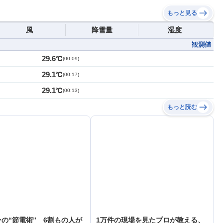
もっと見る
風
降雪量
湿度
観測値
29.6℃
(
00:09
)
29.1℃
(
00:17
)
29.1℃
(
00:13
)
もっと読む
の“節電術” 6割もの人が
1万件の現場を見たプロが教える、