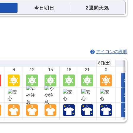
今日明日
2週間天気
アイコンの説明
8日(土)
9
12
15
18
21
0