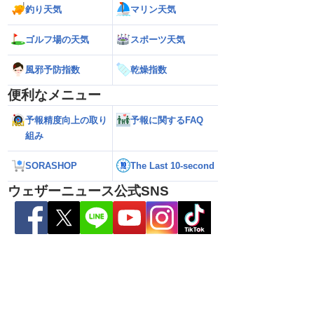
釣り天気
マリン天気
ゴルフ場の天気
スポーツ天気
風邪予防指数
乾燥指数
便利なメニュー
予報精度向上の取り
予報に関するFAQ
組み
SORASHOP
The Last 10-second
ら離れた西日本太平洋
【熊本八代で39℃観測】被災地・熊本へ
【台風15号 202
心に大雨のおそれ
台風による雨風の影響は？
の可能性も進路は定
ウェザーニュース公式SNS
新）