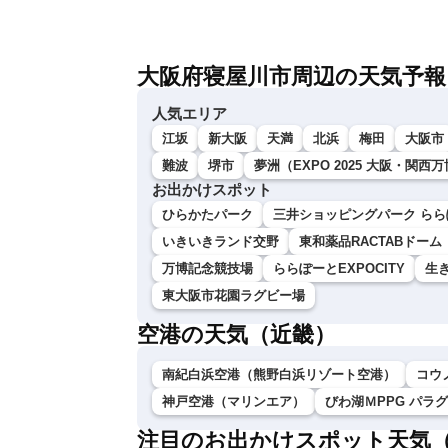
大阪府寝屋川市周辺の天気予報
人気エリア
江坂
新大阪
天満
北浜
梅田
大阪市
難波
堺市
夢洲（EXPO 2025 大阪・関西
お出かけスポット
ひらかたパーク
三井ショッピングパーク らら
いきいきランド交野
東和薬品RACTABドー
万博記念競技場
ららぽーとEXPOCITY
生
東大阪市花園ラグビー場
空港の天気（近畿）
南紀白浜空港（熊野白浜リゾート空港）
コウ
神戸空港（マリンエア）
びわ湖ＭPPG パラ
注目のお出かけスポット天気