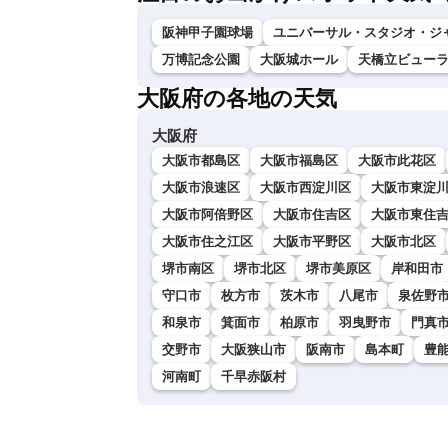
阪神甲子園球場
ユニバーサル・スタジオ・ジ
万博記念公園
大阪城ホール
天橋立ビュー
大阪府の各地の天気
大阪府
大阪市都島区
大阪市福島区
大阪市此花区
大阪市浪速区
大阪市西淀川区
大阪市東淀
大阪市阿倍野区
大阪市住吉区
大阪市東住
大阪市住之江区
大阪市平野区
大阪市北区
堺市南区
堺市北区
堺市美原区
岸和田市
守口市
枚方市
茨木市
八尾市
泉佐野
和泉市
箕面市
柏原市
羽曳野市
門真
交野市
大阪狭山市
阪南市
島本町
豊
河南町
千早赤阪村