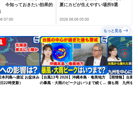
？ 今知っておきたい効果的
夏にカビが生えやすい場所9選
法
06 07:00
2026.08.06 05:00
もっと見る
島へ接近 お盆休み
【台風13号 2026】沖縄本島・奄美地方
【雨情報】台風か
日22時更新）
の暴風・大雨のピークはいつまで続く？
側も雨 九州を中
（6日18時更新）