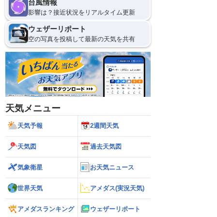
台風情報
影響は？接近状況をリアルタイム更新
ウェザーリポート
空の写真を投稿して最新の天気を共有
天気メニュー
天気予報
2週間天気
天気図
過去天気図
気象衛星
お天気ニュース
世界天気
アメダス(実況天気)
アメダスランキング
ウェザーリポート