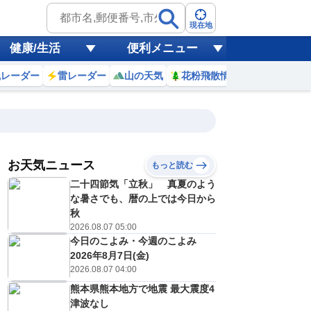
現在地
健康/生活
便利メニュー
風レーダー
雷レーダー
山の天気
花粉飛散情報
世界天気
お天気ニュース
もっと読む
8日(土)
二十四節気「立秋」 真夏のよう
9
20
21
22
23
0
1
2
3
な暑さでも、暦の上では今日から
秋
2026.08.07 05:00
今日のこよみ・今週のこよみ
0
0
0
0
0
0
0
0
リ
ミリ
ミリ
ミリ
ミリ
ミリ
ミリ
ミリ
ミリ
2026年8月7日(金)
30
29
29
29
28
28
28
27
℃
℃
℃
℃
℃
℃
℃
℃
℃
2026.08.07 04:00
熊本県熊本地方で地震 最大震度4
3
3
3
2
2
2
2
2
/s
m/s
m/s
m/s
m/s
m/s
m/s
m/s
m/s
津波なし