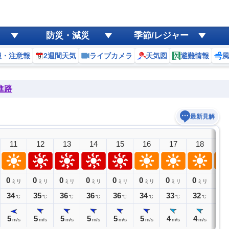
防災・減災
季節/レジャー
報・注意報
2週間天気
ライブカメラ
天気図
避難情報
進路
最新見解
11
12
13
14
15
16
17
18
1
0
0
0
0
0
0
0
0
0
ミリ
ミリ
ミリ
ミリ
ミリ
ミリ
ミリ
ミリ
ミ
34
35
36
36
36
34
33
32
31
℃
℃
℃
℃
℃
℃
℃
℃
5
5
5
5
5
5
4
4
4
m/s
m/s
m/s
m/s
m/s
m/s
m/s
m/s
m