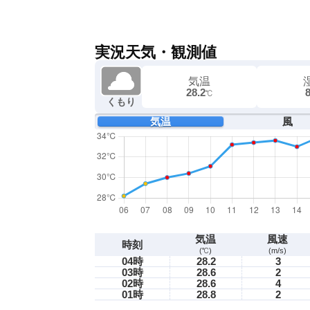
実況天気・観測値
気温
28.2
℃
くもり
気温
風
気温
風速
時刻
(℃)
(m/s)
04時
28.2
3
03時
28.6
2
02時
28.6
4
01時
28.8
2