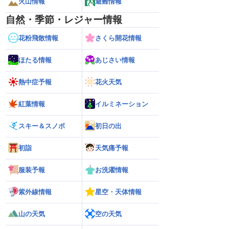
火山情報
避難情報
自然・季節・レジャー情報
花粉飛散情報
さくら開花情報
ほたる情報
あじさい情報
熱中症予報
花火天気
紅葉情報
イルミネーション
スキー＆スノボ
初日の出
初詣
天気痛予報
服装予報
お洗濯情報
紫外線情報
星空・天体情報
山の天気
空の天気