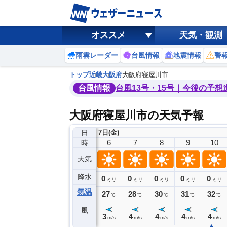
オススメ
天気・観測
雨雲レーダー
台風情報
地震情報
警
トップ
近畿
大阪府
大阪府寝屋川市
台風情報
台風13号・15号｜今後の予想
大阪府寝屋川市の天気予報
日
7日(金)
2
3
4
5
6
7
8
9
10
時
天気
降水
0
0
0
0
0
0
0
0
ミリ
ミリ
ミリ
ミリ
ミリ
ミリ
ミリ
ミリ
ミリ
気温
29
28
28
27
27
28
30
31
32
℃
℃
℃
℃
℃
℃
℃
℃
℃
風
2
3
3
3
3
4
4
4
4
m/s
m/s
m/s
m/s
m/s
m/s
m/s
m/s
m/s