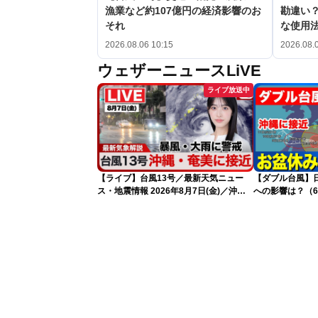
漁業など約107億円の経済影響のお
勘違い
それ
な使用
2026.08.06 10:15
2026.08.
ウェザーニュースLiVE
ライブ放送中
【ライブ】台風13号／最新天気ニュー
【ダブル台風】日本列
ス・地震情報 2026年8月7日(金)／沖
への影響は？（6
縄・奄美は台風による暴風雨に厳重警戒
〈ウェザーニュースLiVEモーニング・松
本真央／有賀哲夫〉