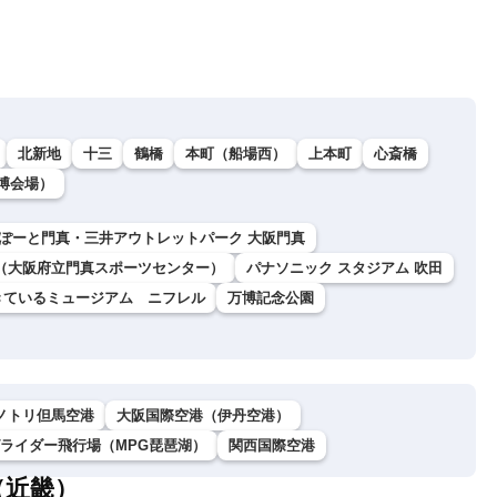
北新地
十三
鶴橋
本町（船場西）
上本町
心斎橋
万博会場）
ぽーと門真・三井アウトレットパーク 大阪門真
ム（大阪府立門真スポーツセンター）
パナソニック スタジアム 吹田
きているミュージアム ニフレル
万博記念公園
ノトリ但馬空港
大阪国際空港（伊丹空港）
グライダー飛行場（MPG琵琶湖）
関西国際空港
（近畿）