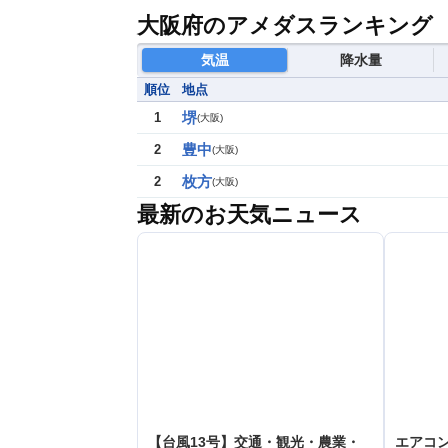
大阪府のアメダスランキング
気温
降水量
順位
地点
堺
1
(
大阪
)
豊中
2
(
大阪
)
枚方
2
(
大阪
)
最新のお天気ニュース
【台風13号】交通・観光・農業・
エアコン