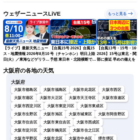
ウェザーニュースLiVE
もっと見る
ライブ放送中
【ライブ】最新天気ニュー
【台風15号 2026】台風15
【台風13号・15号・16号
ス・地震情報 2026年8月10
号（チャンホン）明日上陸
2026】15号は東北・関
日(火）／東海などゲリラ雷
予想 東日本・北陸横断で大
部に接近 早めの備えを（
雨に注意 東北や関東は早め
雨や暴風に要警戒（10日9
日6時更新）
大阪府の各地の天気
の台風対策を〈ウェザーニ
時現在）
ュースLiVEコーヒータイ
大阪府
ム・小林李衣奈／有賀哲
夫〉
大阪市都島区
大阪市福島区
大阪市此花区
大阪市西区
大阪市港区
大阪市大正区
大阪市天王寺区
大阪市浪速区
大阪市西淀川区
大阪市東淀川区
大阪市東成区
大阪市生野区
大阪市旭区
大阪市城東区
大阪市阿倍野区
大阪市住吉区
大阪市東住吉区
大阪市西成区
大阪市淀川区
大阪市鶴見区
大阪市住之江区
大阪市平野区
大阪市北区
大阪市中央区
堺市堺区