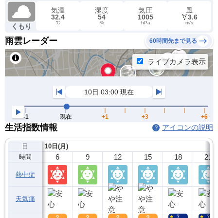
気温
湿度
気圧
風
32.4
54
1005
3.6
℃
%
hPa
m/s
くもり
雨雲レーダー
60時間先まで見る
生活指数情報
アイコンの説明
日
10日(月)
6
9
12
15
18
21
時間
熱中症
天気痛