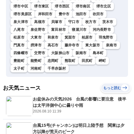
堺市中区
堺市東区
堺市西区
堺市南区
堺市北区
堺市美原区
岸和田市
豊中市
池田市
吹田市
泉大津市
高槻市
貝塚市
守口市
枚方市
茨木市
八尾市
泉佐野市
富田林市
寝屋川市
河内長野市
松原市
大東市
和泉市
箕面市
柏原市
羽曳野市
門真市
摂津市
高石市
藤井寺市
東大阪市
泉南市
四條畷市
交野市
大阪狭山市
阪南市
島本町
豊能町
能勢町
忠岡町
熊取町
田尻町
岬町
太子町
河南町
千早赤阪村
お天気ニュース
もっと読む
お盆休みの天気2026 台風の影響に要注意 後半
は太平洋側中心に曇りや雨
2026.08.10 11:39
台風15号(チャンホン)は明日上陸予想 関東は夕
方以降が荒天のピーク