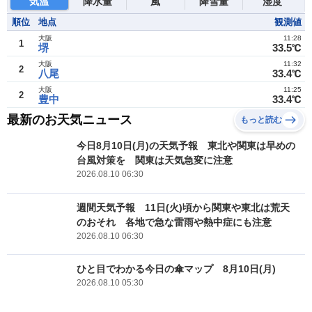
気温
降水量
風
降雪量
湿度
順位
地点
観測値
大阪
11:28
1
堺
33.5℃
大阪
11:32
2
八尾
33.4℃
大阪
11:25
2
豊中
33.4℃
最新のお天気ニュース
もっと読む
今日8月10日(月)の天気予報 東北や関東は早めの
台風対策を 関東は天気急変に注意
2026.08.10 06:30
週間天気予報 11日(火)頃から関東や東北は荒天
のおそれ 各地で急な雷雨や熱中症にも注意
2026.08.10 06:30
ひと目でわかる今日の傘マップ 8月10日(月)
2026.08.10 05:30