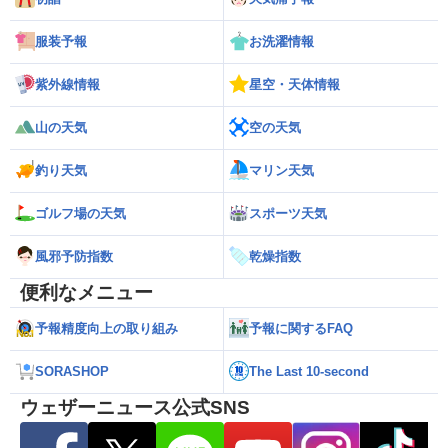
服装予報
お洗濯情報
紫外線情報
星空・天体情報
山の天気
空の天気
釣り天気
マリン天気
ゴルフ場の天気
スポーツ天気
風邪予防指数
乾燥指数
便利なメニュー
予報精度向上の取り組み
予報に関するFAQ
SORASHOP
The Last 10-second
ウェザーニュース公式SNS