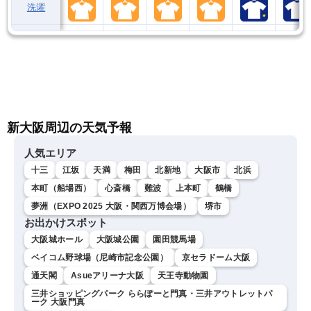
洗濯
新大阪周辺の天気予報
人気エリア
十三
江坂
天満
梅田
北新地
大阪市
北浜
本町（船場西）
心斎橋
難波
上本町
鶴橋
夢洲（EXPO 2025 大阪・関西万博会場）
堺市
お出かけスポット
大阪城ホール
大阪城公園
園田競馬場
ベイコム野球場（尼崎市記念公園）
京セラドーム大阪
通天閣
Asueアリーナ大阪
天王寺動物園
三井ショッピングパーク ららぽーと門真・三井アウトレットパ
ーク 大阪門真