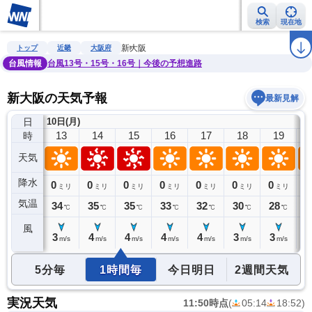
検索
現在地
雨雲レーダー
台風情報
地震情報
警報・注意報
2週間天気
ラ
新大阪
トップ
近畿
大阪府
台風情報
台風13号・15号・16号｜今後の予想進路
新大阪の天気予報
最新見解
日
10日(月)
12
13
14
15
16
17
18
19
時
天気
降水
0
0
0
0
0
0
0
0
0
ミリ
ミリ
ミリ
ミリ
ミリ
ミリ
ミリ
ミリ
気温
33
34
35
35
33
32
30
28
2
℃
℃
℃
℃
℃
℃
℃
℃
風
3
3
4
4
4
4
3
3
2
m/s
m/s
m/s
m/s
m/s
m/s
m/s
m/s
5分毎
1時間毎
今日明日
2週間天気
実況天気
11:50時点
(
05:14
18:52
)