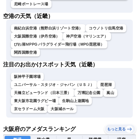
尼崎ボートレース場
空港の天気（近畿）
南紀白浜空港（熊野白浜リゾート空港）
コウノトリ但馬空港
大阪国際空港（伊丹空港）
神戸空港（マリンエア）
びわ湖ＭPPG パラグライダー飛行場（MPG琵琶湖）
関西国際空港
注目のお出かけスポット天気（近畿）
阪神甲子園球場
ユニバーサル・スタジオ・ジャパン（ＵＳＪ）
琵琶湖
天橋立ビューランド（日本三景）
万博記念公園
嵐山
東大阪市花園ラグビー場
生駒山上遊園地
京セラドーム大阪
大阪城ホール
大阪府のアメダスランキング
もっと見る