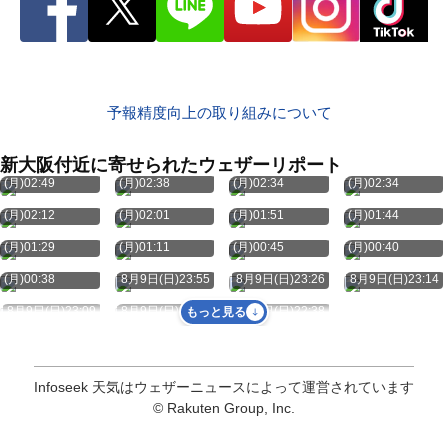
予報精度向上の取り組みについて
新大阪付近に寄せられたウェザーリポート
8月10日
8月10日
8月10日
8月10日
(月)02:49
(月)02:38
(月)02:34
(月)02:34
8月10日
8月10日
8月10日
8月10日
(月)02:12
(月)02:01
(月)01:51
(月)01:44
8月10日
8月10日
8月10日
8月10日
(月)01:29
(月)01:11
(月)00:45
(月)00:40
8月10日
(月)00:38
8月9日(日)23:55
8月9日(日)23:26
8月9日(日)23:14
8月9日(日)23:09
8月9日(日)22:55
8月9日(日)22:38
もっと見る
Infoseek 天気はウェザーニュースによって運営されています
© Rakuten Group, Inc.