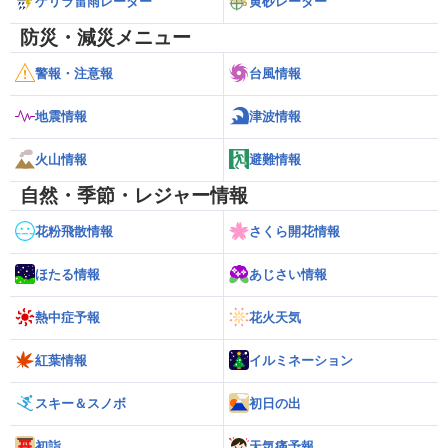
ゲリラ雷雨レーダー
黄砂レーダー
防災・減災メニュー
警報・注意報
台風情報
地震情報
津波情報
火山情報
避難情報
自然・季節・レジャー情報
花粉飛散情報
さくら開花情報
ほたる情報
あじさい情報
熱中症予報
花火天気
紅葉情報
イルミネーション
スキー＆スノボ
初日の出
初詣
天気痛予報