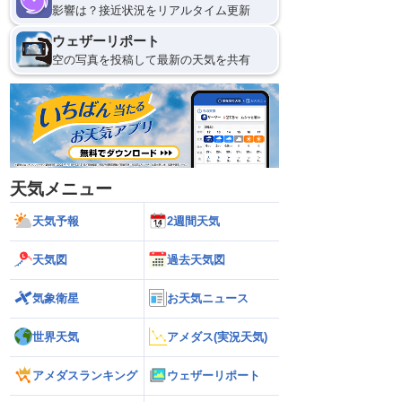
影響は？接近状況をリアルタイム更新
ウェザーリポート
空の写真を投稿して最新の天気を共有
天気メニュー
天気予報
2週間天気
天気図
過去天気図
気象衛星
お天気ニュース
世界天気
アメダス(実況天気)
アメダスランキング
ウェザーリポート