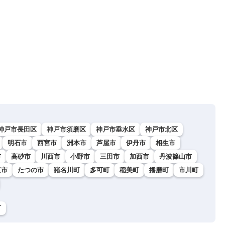
神戸市長田区
神戸市須磨区
神戸市垂水区
神戸市北区
明石市
西宮市
洲本市
芦屋市
伊丹市
相生市
市
高砂市
川西市
小野市
三田市
加西市
丹波篠山市
東市
たつの市
猪名川町
多可町
稲美町
播磨町
市川町
町