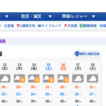
防災・減災
季節/レジャー
報・注意報
2週間天気
ライブカメラ
天気図
避難情報
進路
報
週間の最新見解
12
13
14
15
16
17
18
(水)
(木)
(金)
(土)
(日)
(月)
(火)
28
29
30
31
30
31
31
3
℃
℃
℃
℃
℃
℃
℃
23
23
24
25
26
25
27
2
℃
℃
℃
℃
℃
℃
℃
40
30
30
30
30
40
40
3
%
%
%
%
%
%
%