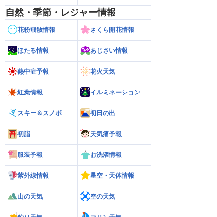
自然・季節・レジャー情報
花粉飛散情報
さくら開花情報
ほたる情報
あじさい情報
熱中症予報
花火天気
紅葉情報
イルミネーション
スキー＆スノボ
初日の出
初詣
天気痛予報
服装予報
お洗濯情報
紫外線情報
星空・天体情報
山の天気
空の天気