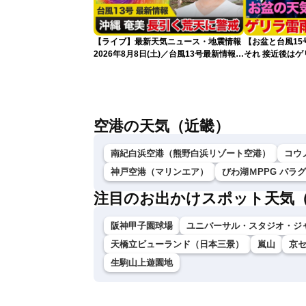
【ライブ】最新天気ニュース・地震情報
【お盆と台風1
2026年8月8日(土)／台風13号最新情報
それ 接近後は
令和8年熊本地震情報〈ウェザーニュー
スLiVEアフタヌーン・山岸愛梨／芳野達
郎〉
空港の天気（近畿）
南紀白浜空港（熊野白浜リゾート空港）
コウ
神戸空港（マリンエア）
びわ湖ＭPPG パラ
注目のお出かけスポット天気
阪神甲子園球場
ユニバーサル・スタジオ・ジ
天橋立ビューランド（日本三景）
嵐山
京
生駒山上遊園地