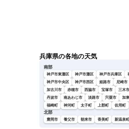
兵庫県の各地の天気
南部
神戸市東灘区
神戸市灘区
神戸市兵庫区
神戸市中央区
神戸市西区
姫路市
尼崎市
加古川市
赤穂市
西脇市
宝塚市
三木
丹波市
南あわじ市
淡路市
宍粟市
加
福崎町
神河町
太子町
上郡町
佐用町
北部
豊岡市
養父市
朝来市
香美町
新温泉