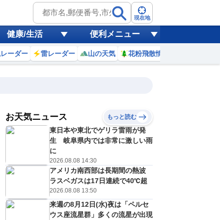
現在地
健康/生活
便利メニュー
風レーダー
雷レーダー
山の天気
花粉飛散情報
世界天気
お天気ニュース
もっと読む
19
20
21
22
東日本や東北でゲリラ雷雨が発
(水)
(木)
(金)
(土)
予報の
生 岐阜県内では非常に激しい雨
D
D
C
D
信頼度
高
に
A
2026.08.08 14:30
B
アメリカ南西部は長期間の熱波
C
2
32
32
32
D
ラスベガスは17日連続で40℃超
℃
℃
℃
℃
E
2026.08.08 13:50
6
26
26
25
低
℃
℃
℃
℃
？
来週の8月12日(水)夜は「ペルセ
0
30
20
30
%
%
%
%
ウス座流星群」多くの流星が出現