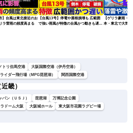
5号】台風は東北接近のお
【台風13号】停電や屋根損壊も 広範囲
【ゲリラ豪雨・落
ゲリラ雷雨の頻度高まる
で強い雨風が特徴の台風かつ動きも遅く
本・東北で大気の
影響が長引くおそれ
2026.08.08
ノトリ但馬空港
大阪国際空港（伊丹空港）
グライダー飛行場（MPG琵琶湖）
関西国際空港
（近畿）
ャパン（ＵＳＪ）
琵琶湖
万博記念公園
セラドーム大阪
大阪城ホール
東大阪市花園ラグビー場