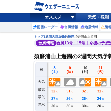
オススメ
天気・観測
雨雲レーダー
台風情報
地震情報
警
トップ
2週間天気
近畿
兵庫県
須磨浦山上遊園
台風情報
台風13号・15号｜今後の予想
須磨浦山上遊園の2週間天気予
5
6
7
8
9
10
11
日
(水)
(木)
(金)
(土)
(日)
(月)
(火)
天気
最高
35
34
34
32
31
32
31
℃
℃
℃
℃
℃
℃
℃
最低
26
27
28
27
26
26
24
℃
℃
℃
℃
℃
℃
℃
降水
0
0
0
20
30
30
20
ミリ
ミリ
ミリ
%
%
%
%