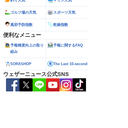
釣り天気
マリン天気
ゴルフ場の天気
スポーツ天気
雷警戒】午後は東日
【台風13号 2026】台風離れてもスパイ
【台風15号 202
状態が非常に不安定に
ラルバンドによる大雨警戒（8日6時情
響するおそれ（8日
風邪予防指数
乾燥指数
報）
便利なメニュー
予報精度向上の取り
予報に関するFAQ
組み
SORASHOP
The Last 10-second
ウェザーニュース公式SNS