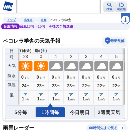
検索
現在地
雨雲レーダー
台風情報
地震情報
警報・注意報
2週間天気
ラ
ペコレラ学舎
トップ
北海道
道南
台風情報
台風13号・15号｜今後の予想進路
ペコレラ学舎の天気予報
最新見解
日
7日(金)
8日(土)
22
23
0
1
2
3
4
5
時
天気
降水
0
0
0
0
0
0
0
0
0
ミリ
ミリ
ミリ
ミリ
ミリ
ミリ
ミリ
ミリ
気温
24
24
23
23
23
22
22
22
2
℃
℃
℃
℃
℃
℃
℃
℃
風
1
1
1
1
1
1
1
1
1
m/s
m/s
m/s
m/s
m/s
m/s
m/s
m/s
5分毎
1時間毎
今日明日
2週間天気
雨雲レーダー
60時間先まで見る