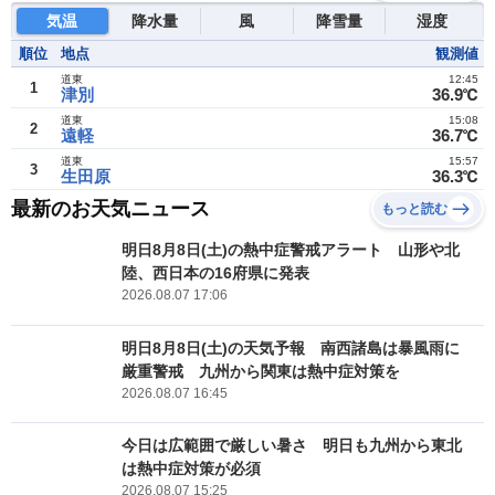
気温
降水量
風
降雪量
湿度
順位
地点
観測値
道東
12:45
1
津別
36.9℃
道東
15:08
2
遠軽
36.7℃
道東
15:57
3
生田原
36.3℃
最新のお天気ニュース
もっと読む
明日8月8日(土)の熱中症警戒アラート 山形や北
陸、西日本の16府県に発表
2026.08.07 17:06
明日8月8日(土)の天気予報 南西諸島は暴風雨に
厳重警戒 九州から関東は熱中症対策を
2026.08.07 16:45
今日は広範囲で厳しい暑さ 明日も九州から東北
は熱中症対策が必須
2026.08.07 15:25