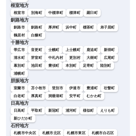
根室地方
根室市
別海町
中標津町
標津町
羅臼町
釧路地方
釧路市
釧路町
厚岸町
浜中町
標茶町
弟子屈町
鶴居村
白糠町
十勝地方
帯広市
音更町
士幌町
上士幌町
鹿追町
新得町
清水町
芽室町
中札内村
更別村
大樹町
広尾町
幕別町
池田町
豊頃町
本別町
足寄町
陸別町
浦幌町
胆振地方
室蘭市
苫小牧市
登別市
伊達市
豊浦町
壮瞥町
白老町
厚真町
洞爺湖町
安平町
むかわ町
日高地方
日高町
平取町
新冠町
浦河町
様似町
えりも町
新ひだか町
石狩地方
札幌市中央区
札幌市北区
札幌市東区
札幌市白石区