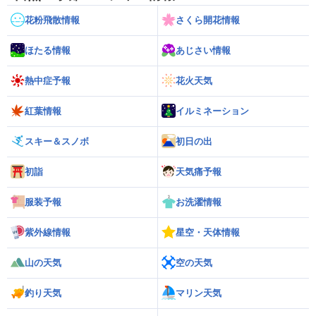
花粉飛散情報
さくら開花情報
ほたる情報
あじさい情報
熱中症予報
花火天気
紅葉情報
イルミネーション
スキー＆スノボ
初日の出
初詣
天気痛予報
服装予報
お洗濯情報
紫外線情報
星空・天体情報
山の天気
空の天気
釣り天気
マリン天気