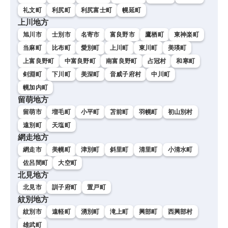
礼文町
利尻町
利尻富士町
幌延町
上川地方
旭川市
士別市
名寄市
富良野市
鷹栖町
東神楽町
当麻町
比布町
愛別町
上川町
東川町
美瑛町
上富良野町
中富良野町
南富良野町
占冠村
和寒町
剣淵町
下川町
美深町
音威子府村
中川町
幌加内町
留萌地方
留萌市
増毛町
小平町
苫前町
羽幌町
初山別村
遠別町
天塩町
網走地方
網走市
美幌町
津別町
斜里町
清里町
小清水町
佐呂間町
大空町
北見地方
北見市
訓子府町
置戸町
紋別地方
紋別市
遠軽町
湧別町
滝上町
興部町
西興部村
雄武町