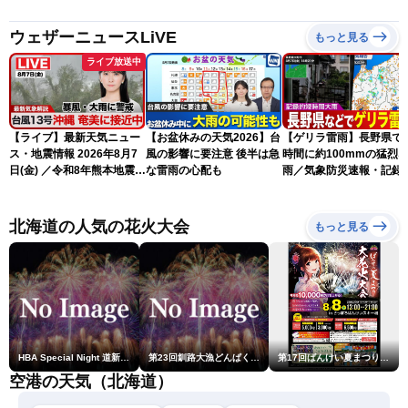
ウェザーニュースLiVE
もっと見る
ライブ放送中
【ライブ】最新天気ニュー
【お盆休みの天気2026】台
【ゲリラ雷雨】長野県で
ス・地震情報 2026年8月7
風の影響に要注意 後半は急
時間に約100mmの猛烈
日(金) ／令和8年熊本地震情
な雷雨の心配も
雨／気象防災速報・記録
報 台風13号の影響に警戒
短時間大雨
〈ウェザーニュースLiVEム
ーン・駒木結衣／内藤邦
北海道の人気の花火大会
もっと見る
裕〉
HBA Special Night 道新・秋華火（はなび）
第23回釧路大漁どんぱく花火大会 ～道新・光と音のファンタジー～
第17回ばんけい夏まつり大花火大会
空港の天気（北海道）