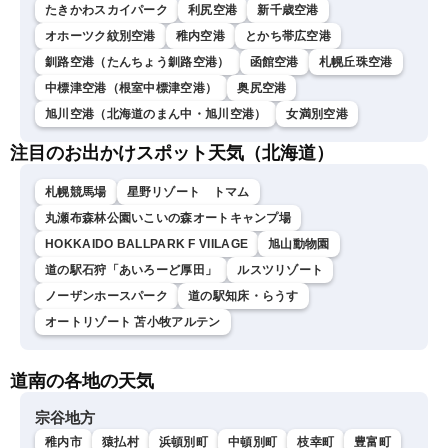
たきかわスカイパーク
利尻空港
新千歳空港
オホーツク紋別空港
稚内空港
とかち帯広空港
釧路空港（たんちょう釧路空港）
函館空港
札幌丘珠空港
中標津空港（根室中標津空港）
奥尻空港
旭川空港（北海道のまん中・旭川空港）
女満別空港
注目のお出かけスポット天気（北海道）
札幌競馬場
星野リゾート トマム
丸瀬布森林公園いこいの森オートキャンプ場
HOKKAIDO BALLPARK F VIILAGE
旭山動物園
道の駅石狩「あいろーど厚田」
ルスツリゾート
ノーザンホースパーク
道の駅知床・らうす
オートリゾート 苫小牧アルテン
道南の各地の天気
宗谷地方
稚内市
猿払村
浜頓別町
中頓別町
枝幸町
豊富町