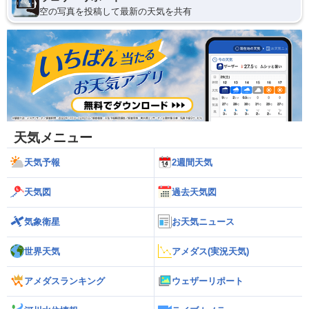
空の写真を投稿して最新の天気を共有
天気メニュー
天気予報
2週間天気
天気図
過去天気図
気象衛星
お天気ニュース
世界天気
アメダス(実況天気)
アメダスランキング
ウェザーリポート