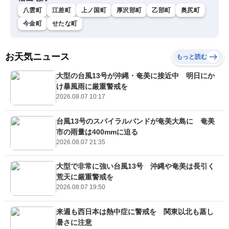
八雲町
江差町
上ノ国町
厚沢部町
乙部町
奥尻町
今金町
せたな町
お天気ニュース
もっと読む
大型の台風13号が沖縄・奄美に接近中 明日にか
け暴風雨に厳重警戒を
2026.08.07 10:17
台風13号のスパイラルバンドが奄美大島に 奄美
市の雨量は400mmに迫る
2026.08.07 21:35
大型で非常に強い台風13号 沖縄や奄美は長引く
荒天に厳重警戒を
2026.08.07 19:50
来週も西日本は熱中症に警戒を 関東以北も蒸し
暑さに注意