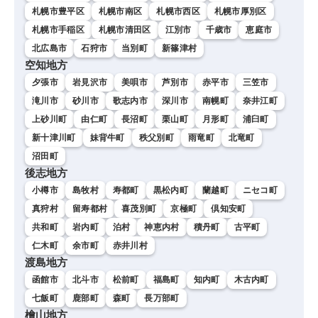
札幌市豊平区
札幌市南区
札幌市西区
札幌市厚別区
札幌市手稲区
札幌市清田区
江別市
千歳市
恵庭市
北広島市
石狩市
当別町
新篠津村
空知地方
夕張市
岩見沢市
美唄市
芦別市
赤平市
三笠市
滝川市
砂川市
歌志内市
深川市
南幌町
奈井江町
上砂川町
由仁町
長沼町
栗山町
月形町
浦臼町
新十津川町
妹背牛町
秩父別町
雨竜町
北竜町
沼田町
後志地方
小樽市
島牧村
寿都町
黒松内町
蘭越町
ニセコ町
真狩村
留寿都村
喜茂別町
京極町
倶知安町
共和町
岩内町
泊村
神恵内村
積丹町
古平町
仁木町
余市町
赤井川村
渡島地方
函館市
北斗市
松前町
福島町
知内町
木古内町
七飯町
鹿部町
森町
長万部町
檜山地方