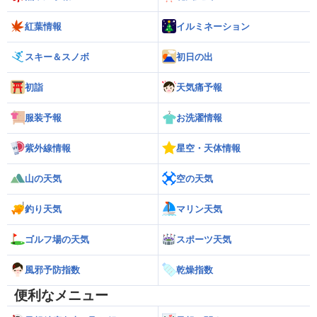
紅葉情報
イルミネーション
スキー＆スノボ
初日の出
初詣
天気痛予報
服装予報
お洗濯情報
紫外線情報
星空・天体情報
山の天気
空の天気
釣り天気
マリン天気
ゴルフ場の天気
スポーツ天気
風邪予防指数
乾燥指数
便利なメニュー