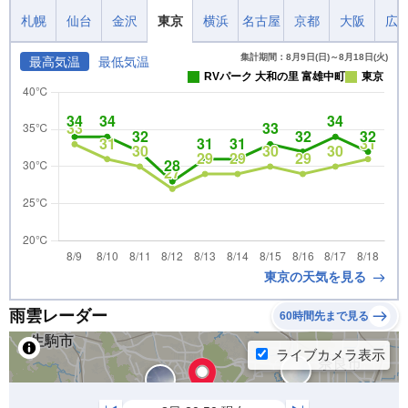
札幌
仙台
金沢
東京
横浜
名古屋
京都
大阪
広
集計期間：8月9日(日)～8月18日(火)
最高気温
最低気温
RVパーク 大和の里 富雄中町
東京
東京の天気を見る
雨雲レーダー
60時間先まで見る