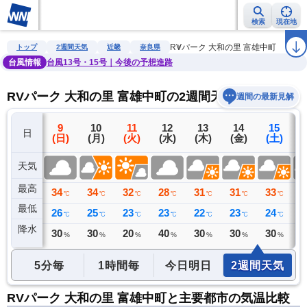
検索
現在地
雨雲レーダー
台風情報
地震情報
警報・注意報
2週間天気
ラ
RVパーク 大和の里 富雄中町
トップ
2週間天気
近畿
奈良県
台風情報
台風13号・15号｜今後の予想進路
RVパーク 大和の里 富雄中町の2週間天気予報
週間の最新見解
8
9
10
11
12
13
14
15
日
(土)
(日)
(月)
(火)
(水)
(木)
(金)
(土)
(
天気
最高
36
34
34
32
28
31
31
33
3
℃
℃
℃
℃
℃
℃
℃
℃
最低
25
26
25
23
23
22
23
24
2
℃
℃
℃
℃
℃
℃
℃
℃
降水
0
30
30
20
40
30
30
30
3
ミリ
%
%
%
%
%
%
%
5分毎
1時間毎
今日明日
2週間天気
RVパーク 大和の里 富雄中町と主要都市の気温比較