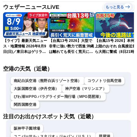
ウェザーニュースLiVE
もっと見る
ライブ放送中
【ライブ】最新天気ニュー
【台風13号 2026】大型で
【台風15号 2026】本州
ス・地震情報 2026年8月9
非常に強い勢力で西進 沖縄
上陸のおそれ 台風接近前
日(日)／東日本はゲリラ雷
は離れても長引く荒天に厳
ら大雨に警戒（8日21時
雨に注意 沖縄は引き続き
重警戒(8日22時更新)
新）
暴風雨に警戒〈ウェザーニ
空港の天気（近畿）
ュースLiVEモーニング・魚
住茉由／山口剛央〉
南紀白浜空港（熊野白浜リゾート空港）
コウノトリ但馬空港
大阪国際空港（伊丹空港）
神戸空港（マリンエア）
びわ湖ＭPPG パラグライダー飛行場（MPG琵琶湖）
関西国際空港
注目のお出かけスポット天気（近畿）
阪神甲子園球場
ユニバーサル・スタジオ・ジャパン（ＵＳＪ）
琵琶湖