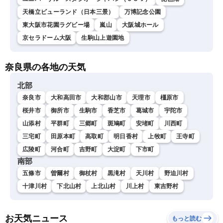
天橋立ビューランド（日本三景）
万博記念公園
東大阪市花園ラグビー場
嵐山
大阪城ホール
京セラドーム大阪
生駒山上遊園地
奈良県の各地の天気
北部
奈良市
大和高田市
大和郡山市
天理市
橿原市
桜井市
御所市
生駒市
香芝市
葛城市
宇陀市
山添村
平群町
三郷町
斑鳩町
安堵町
川西町
三宅町
田原本町
高取町
明日香村
上牧町
王寺町
広陵町
河合町
吉野町
大淀町
下市町
南部
五條市
曽爾村
御杖村
黒滝村
天川村
野迫川村
十津川村
下北山村
上北山村
川上村
東吉野村
お天気ニュース
もっと読む