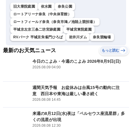
旧大乗院庭園
依水園
奈良公園
ロートアリーナ奈良（中央体育館）
ロートフィールド奈良（奈良市鴻ノ池陸上競技場）
平城京左京三条二坊宮跡庭園
平城宮東院庭園
RVパーク 平城京朱雀門ひろば
岩井川ダム
奈良競輪場
最新のお天気ニュース
もっと読む
今日のこよみ・今週のこよみ 2026年8月9日(日)
2026.08.09 04:00
週間天気予報 お盆休みは台風15号の動向に注
意 西日本や東海は厳しい暑さ続く
2026.08.08 14:45
来週の8月12日(水)夜は「ペルセウス座流星群」多
くの流星が出現
2026.08.08 12:30