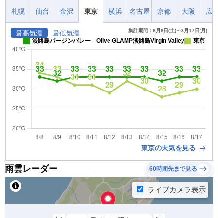
札幌
仙台
金沢
東京
横浜
名古屋
京都
大阪
広
集計期間：8月8日(土)～8月17日(月)
最高気温
最低気温
淡路島バージンバレー Olive GLAMP淡路島Virgin Valley
東京
東京の天気を見る
雨雲レーダー
60時間先まで見る