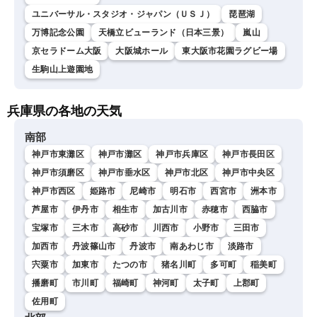
ユニバーサル・スタジオ・ジャパン（ＵＳＪ）
琵琶湖
万博記念公園
天橋立ビューランド（日本三景）
嵐山
京セラドーム大阪
大阪城ホール
東大阪市花園ラグビー場
生駒山上遊園地
兵庫県の各地の天気
南部
神戸市東灘区
神戸市灘区
神戸市兵庫区
神戸市長田区
神戸市須磨区
神戸市垂水区
神戸市北区
神戸市中央区
神戸市西区
姫路市
尼崎市
明石市
西宮市
洲本市
芦屋市
伊丹市
相生市
加古川市
赤穂市
西脇市
宝塚市
三木市
高砂市
川西市
小野市
三田市
加西市
丹波篠山市
丹波市
南あわじ市
淡路市
宍粟市
加東市
たつの市
猪名川町
多可町
稲美町
播磨町
市川町
福崎町
神河町
太子町
上郡町
佐用町