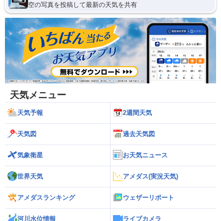
空の写真を投稿して最新の天気を共有
天気メニュー
天気予報
2週間天気
天気図
過去天気図
気象衛星
お天気ニュース
世界天気
アメダス(実況天気)
アメダスランキング
ウェザーリポート
河川水位情報
ライブカメラ