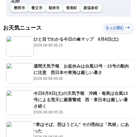
北部
豊岡市
養父市
朝来市
香美町
新温泉町
お天気ニュース
もっと読む
ひと目でわかる今日の傘マップ 8月8日(土)
2026.08.08 06:15
週間天気予報 お盆休みは台風13号・15号の動向
に注意 西日本や東海は厳しい暑さ
2026.08.08 06:00
今日8月8日(土)の天気予報 沖縄・奄美は台風13
号による荒天に厳重警戒 西・東日本は厳しい暑
さ続く
2026.08.08 05:30
“東はそば、西はうどん” その理由は「気候」にあ
った
2026.08.08 05:00