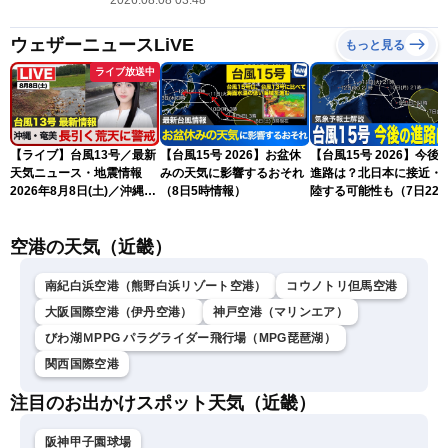
2026.08.08 03:48
ウェザーニュースLiVE
もっと見る
ライブ放送中
【ライブ】台風13号／最新
【台風15号 2026】お盆休
【台風15号 2026】今後
天気ニュース・地震情報
みの天気に影響するおそれ
進路は？北日本に接近・
2026年8月8日(土)／沖縄・
（8日5時情報）
陸する可能性も（7日22
奄美は大荒れの天気が続く
情報）
／令和8年熊本地震情報 ／
空港の天気（近畿）
〈ウェザーニュースLiVEモ
ーニング・松本真央／山口
剛央〉
南紀白浜空港（熊野白浜リゾート空港）
コウノトリ但馬空港
大阪国際空港（伊丹空港）
神戸空港（マリンエア）
びわ湖ＭPPG パラグライダー飛行場（MPG琵琶湖）
関西国際空港
注目のお出かけスポット天気（近畿）
阪神甲子園球場