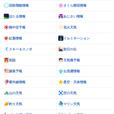
花粉飛散情報
さくら開花情報
ほたる情報
あじさい情報
熱中症予報
花火天気
紅葉情報
イルミネーション
スキー＆スノボ
初日の出
初詣
天気痛予報
服装予報
お洗濯情報
紫外線情報
星空・天体情報
山の天気
空の天気
釣り天気
マリン天気