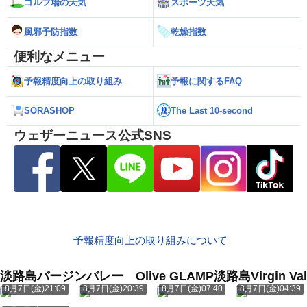
ゴルフ場の天気
スポーツ天気
風邪予防指数
乾燥指数
便利なメニュー
予報精度向上の取り組み
予報に関するFAQ
SORASHOP
The Last 10-second
ウェザーニュース公式SNS
予報精度向上の取り組みについて
淡路島バージンバレー Olive GLAMP淡路島Virgin
8月7日(金)21:09
8月7日(金)20:39
8月7日(金)07:40
8月7日(金)04:39