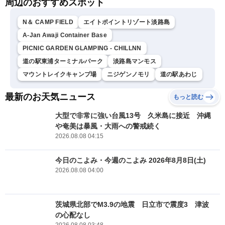
周辺のおすすめスポット
N＆ CAMP FIELD
エイトポイントリゾート淡路島
A-Jan Awaji Container Base
PICNIC GARDEN GLAMPING - CHILLNN
道の駅東浦ターミナルパーク
淡路島マンモス
マウントレイクキャンプ場
ニジゲンノモリ
道の駅あわじ
最新のお天気ニュース
もっと読む
大型で非常に強い台風13号 久米島に接近 沖縄
や奄美は暴風・大雨への警戒続く
2026.08.08 04:15
今日のこよみ・今週のこよみ 2026年8月8日(土)
2026.08.08 04:00
茨城県北部でM3.9の地震 日立市で震度3 津波
の心配なし