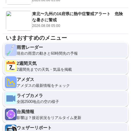
東北〜九州の16府県に熱中症警戒アラート 危険
な暑さに警戒
2026.08.08 05:00
いまおすすめのメニュー
雨雲レーダー
現在の雨雲の動きと60時間先の予報
2週間天気
2週間先までの天気・気温を掲載
アメダス
アメダスの最新情報をチェック
ライブカメラ
全国2500地点の空の様子
台風情報
影響は？接近状況をリアルタイム更新
ウェザーリポート