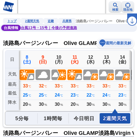
検索
現在地
雨雲レーダー
台風情報
地震情報
警報・注意報
2週間天気
ラ
淡路島バージンバレー Olive GLAMP淡路
トップ
2週間天気
近畿
兵庫県
台風情報
台風13号・15号｜今後の予想進路
淡路島バージンバレー Olive GLAMP淡路島Virgin V
週間の最新見解
7
8
9
10
11
12
13
14
日
(金)
(土)
(日)
(月)
(火)
(水)
(木)
(金)
(
天気
最高
33
33
32
33
33
33
33
33
3
℃
℃
℃
℃
℃
℃
℃
℃
最低
27
25
25
24
23
22
24
23
2
℃
℃
℃
℃
℃
℃
℃
℃
降水
0
20
30
30
20
30
30
30
3
ミリ
%
%
%
%
%
%
%
5分毎
1時間毎
今日明日
2週間天気
淡路島バージンバレー Olive GLAMP淡路島Virgin 