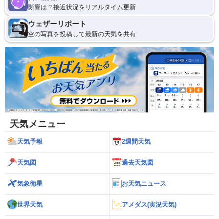
影響は？接近状況をリアルタイム更新
ウェザーリポート
空の写真を投稿して最新の天気を共有
天気メニュー
天気予報
2週間天気
天気図
過去天気図
気象衛星
お天気ニュース
世界天気
アメダス(実況天気)