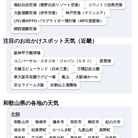
南紀白浜空港（熊野白浜リゾート空港）
コウノトリ但馬空港
大阪国際空港（伊丹空港）
神戸空港（マリンエア）
びわ湖ＭPPG パラグライダー飛行場（MPG琵琶湖）
関西国際空港
注目のお出かけスポット天気（近畿）
阪神甲子園球場
ユニバーサル・スタジオ・ジャパン（ＵＳＪ）
琵琶湖
天橋立ビューランド（日本三景）
万博記念公園
東大阪市花園ラグビー場
嵐山
大阪城ホール
京セラドーム大阪
生駒山上遊園地
和歌山県の各地の天気
北部
和歌山市
海南市
橋本市
有田市
御坊市
紀の川市
岩出市
紀美野町
かつらぎ町
九度山町
高野町
湯浅町
広川町
有田川町
美浜町
日高町
由良町