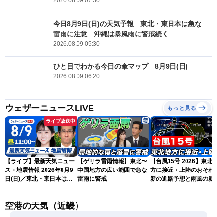
2026.08.09 07:30
今日8月9日(日)の天気予報 東北・東日本は急な
雷雨に注意 沖縄は暴風雨に警戒続く
2026.08.09 05:30
ひと目でわかる今日の傘マップ 8月9日(日)
2026.08.09 06:20
ウェザーニュースLiVE
もっと見る
ライブ放送中
【ライブ】最新天気ニュー
【ゲリラ雷雨情報】東北〜
【台風15号 2026】東北
ス・地震情報 2026年8月9
中国地方の広い範囲で急な
方に接近・上陸のおそれ 
日(日)／東北・東日本は急
雷雨に警戒
新の進路予想と雨風の影
な雷雨に注意〈ウェザーニ
（9日6時更新）
ュースLiVEコーヒータイ
空港の天気（近畿）
ム・青原桃香／山口剛央〉