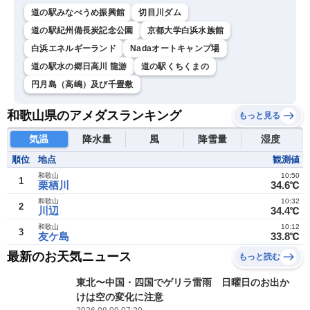
道の駅みなべうめ振興館
切目川ダム
道の駅紀州備長炭記念公園
京都大学白浜水族館
白浜エネルギーランド
Nadaオートキャンプ場
道の駅水の郷日高川 龍游
道の駅くちくまの
円月島（高嶋）及び千畳敷
和歌山県のアメダスランキング
もっと見る
気温
降水量
風
降雪量
湿度
順位
地点
観測値
和歌山
10:50
1
栗栖川
34.6℃
和歌山
10:32
2
川辺
34.4℃
和歌山
10:12
3
友ケ島
33.8℃
最新のお天気ニュース
もっと読む
東北〜中国・四国でゲリラ雷雨 日曜日のお出か
けは空の変化に注意