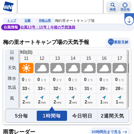
検索
現在地
雨雲レーダー
台風情報
地震情報
警報・注意報
2週間天気
ラ
梅の里オートキャンプ場
トップ
近畿
和歌山県
台風情報
台風13号・15号｜今後の予想進路
梅の里オートキャンプ場の天気予報
最新見解
日
9日(日)
10
11
12
13
14
15
16
17
時
天気
降水
0
0
0
0
0
0
0
0
0
ミリ
ミリ
ミリ
ミリ
ミリ
ミリ
ミリ
ミリ
気温
32
33
33
32
31
31
29
28
2
℃
℃
℃
℃
℃
℃
℃
℃
風
1
2
2
2
2
2
1
1
1
m/s
m/s
m/s
m/s
m/s
m/s
m/s
m/s
5分毎
1時間毎
今日明日
2週間天気
雨雲レーダー
60時間先まで見る