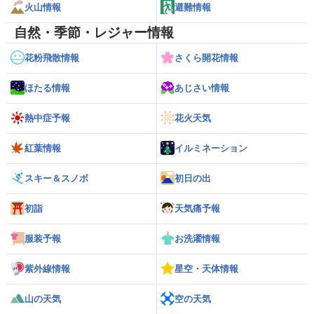
火山情報
避難情報
自然・季節・レジャー情報
花粉飛散情報
さくら開花情報
ほたる情報
あじさい情報
熱中症予報
花火天気
紅葉情報
イルミネーション
スキー＆スノボ
初日の出
初詣
天気痛予報
服装予報
お洗濯情報
紫外線情報
星空・天体情報
山の天気
空の天気