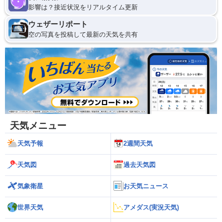
影響は？接近状況をリアルタイム更新
ウェザーリポート
空の写真を投稿して最新の天気を共有
天気メニュー
天気予報
2週間天気
天気図
過去天気図
気象衛星
お天気ニュース
世界天気
アメダス(実況天気)