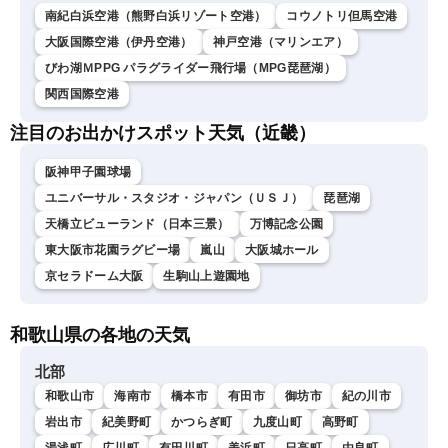
南紀白浜空港（熊野白浜リゾート空港）
コウノトリ但馬空港
大阪国際空港（伊丹空港）
神戸空港（マリンエア）
びわ湖ＭPPG パラグライダー飛行場（MPG琵琶湖）
関西国際空港
注目のお出かけスポット天気（近畿）
阪神甲子園球場
ユニバーサル・スタジオ・ジャパン（ＵＳＪ）
琵琶湖
天橋立ビューランド（日本三景）
万博記念公園
東大阪市花園ラグビー場
嵐山
大阪城ホール
京セラドーム大阪
生駒山上遊園地
和歌山県の各地の天気
北部
和歌山市
海南市
橋本市
有田市
御坊市
紀の川市
岩出市
紀美野町
かつらぎ町
九度山町
高野町
湯浅町
広川町
有田川町
美浜町
日高町
由良町