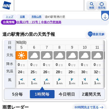
検索
現在地
雨雲レーダー
台風情報
地震情報
警報・注意報
2週間天気
ラ
道の駅青洲の里
トップ
近畿
和歌山県
台風情報
台風13号・15号｜今後の予想進路
道の駅青洲の里の天気予報
最新見解
日
9日(日)
4
5
6
7
8
9
10
11
時
天気
降水
0
0
0
0
0
0
0
0
0
ミリ
ミリ
ミリ
ミリ
ミリ
ミリ
ミリ
ミリ
気温
25
24
25
26
28
29
30
32
3
℃
℃
℃
℃
℃
℃
℃
℃
風
1
1
1
1
1
1
1
1
1
m/s
m/s
m/s
m/s
m/s
m/s
m/s
m/s
5分毎
1時間毎
今日明日
2週間天気
雨雲レーダー
60時間先まで見る