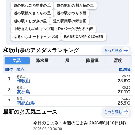
道の駅ねごろ歴史の丘
道の駅紀の川万葉の里
道の駅根来さくらの里
道の駅かつらぎ西
道の駅くしがきの里
道の駅四季の郷公園
中野さんちのキャンプ場・RVパークほたるの郷
ふるいちオートキャンプ場
BASE CAMP CLOVER
和歌山県のアメダスランキング
もっと見る
気温
降水量
風
降雪量
湿度
順位
地点
観測値
和歌山
00:27
1
和歌山
28.6℃
和歌山
00:10
2
友ケ島
27.1℃
和歌山
01:27
3
南紀白浜
25.9℃
最新のお天気ニュース
もっと読む
今日のこよみ・今週のこよみ 2026年8月10日(月)
2026.08.10 04:00