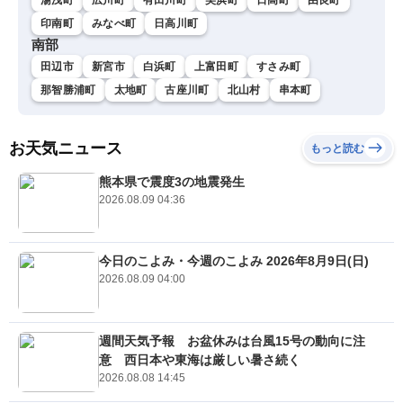
印南町
みなべ町
日高川町
南部
田辺市
新宮市
白浜町
上富田町
すさみ町
那智勝浦町
太地町
古座川町
北山村
串本町
お天気ニュース
もっと読む
熊本県で震度3の地震発生
2026.08.09 04:36
今日のこよみ・今週のこよみ 2026年8月9日(日)
2026.08.09 04:00
週間天気予報 お盆休みは台風15号の動向に注
意 西日本や東海は厳しい暑さ続く
2026.08.08 14:45