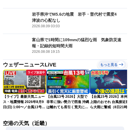
岩手県沖でM5.6の地震 岩手・普代村で震度4
津波の心配なし
2026.08.09 03:03
富山県で1時間に109mmの猛烈な雨 気象防災速
報・記録的短時間大雨
2026.08.08 19:15
ウェザーニュースLiVE
もっと見る
ライブ放送中
【ライブ】最新天気ニュー
【台風13号 2026】大型で
【台風15号 2026】本州
ス・地震情報 2026年8月9
非常に強い勢力で西進 沖縄
上陸のおそれ 台風接近前
日(日) 1:00〜／台風13号・
は離れても長引く荒天に厳
ら大雨に警戒（8日21時
15号情報 令和8年熊本地
重警戒(8日22時更新)
新）
震情報〈ウェザーニュース
空港の天気（近畿）
LiVE〉