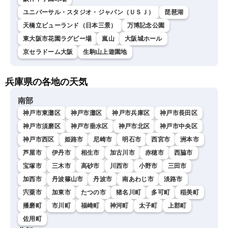
ユニバーサル・スタジオ・ジャパン（ＵＳＪ）
琵琶湖
天橋立ビューランド（日本三景）
万博記念公園
東大阪市花園ラグビー場
嵐山
大阪城ホール
京セラドーム大阪
生駒山上遊園地
兵庫県の各地の天気
南部
神戸市東灘区
神戸市灘区
神戸市兵庫区
神戸市長田区
神戸市須磨区
神戸市垂水区
神戸市北区
神戸市中央区
神戸市西区
姫路市
尼崎市
明石市
西宮市
洲本市
芦屋市
伊丹市
相生市
加古川市
赤穂市
西脇市
宝塚市
三木市
高砂市
川西市
小野市
三田市
加西市
丹波篠山市
丹波市
南あわじ市
淡路市
宍粟市
加東市
たつの市
猪名川町
多可町
稲美町
播磨町
市川町
福崎町
神河町
太子町
上郡町
佐用町