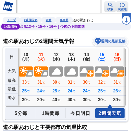
検索
現在地
雨雲レーダー
台風情報
地震情報
警報・注意報
2週間天気
ラ
道の駅あわじ
トップ
2週間天気
近畿
兵庫県
台風情報
台風13号・15号・16号｜今後の予想進路
道の駅あわじの2週間天気予報
週間の最新見解
9
10
11
12
13
14
15
16
日
(日)
(月)
(火)
(水)
(木)
(金)
(土)
(日)
(
天気
最高
28
33
31
30
31
30
32
31
3
℃
℃
℃
℃
℃
℃
℃
℃
最低
27
25
24
25
24
24
25
26
2
℃
℃
℃
℃
℃
℃
℃
℃
降水
0
30
20
40
40
30
30
30
4
ミリ
%
%
%
%
%
%
%
5分毎
1時間毎
今日明日
2週間天気
道の駅あわじと主要都市の気温比較