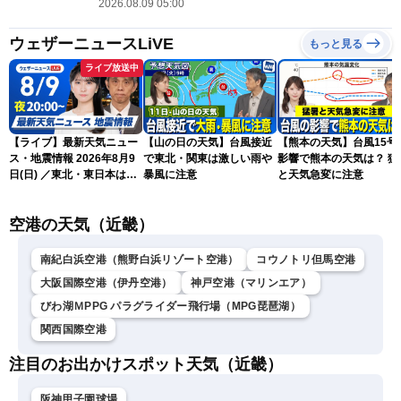
2026.08.09 05:00
ウェザーニュースLiVE
もっと見る
ライブ放送中
【ライブ】最新天気ニュー
【山の日の天気】台風接近
【熊本の天気】台風15号
ス・地震情報 2026年8月9
で東北・関東は激しい雨や
影響で熊本の天気は？ 猛
日(日) ／東北・東日本は急
暴風に注意
と天気急変に注意
な雷雨に注意〈ウェザーニ
ュースLiVEムーン・駒木結
空港の天気（近畿）
衣／芳野達郎〉
南紀白浜空港（熊野白浜リゾート空港）
コウノトリ但馬空港
大阪国際空港（伊丹空港）
神戸空港（マリンエア）
びわ湖ＭPPG パラグライダー飛行場（MPG琵琶湖）
関西国際空港
注目のお出かけスポット天気（近畿）
阪神甲子園球場