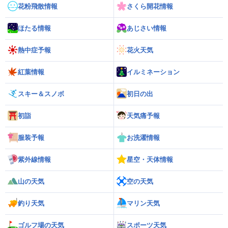
花粉飛散情報
さくら開花情報
ほたる情報
あじさい情報
熱中症予報
花火天気
紅葉情報
イルミネーション
スキー＆スノボ
初日の出
初詣
天気痛予報
服装予報
お洗濯情報
紫外線情報
星空・天体情報
山の天気
空の天気
釣り天気
マリン天気
ゴルフ場の天気
スポーツ天気