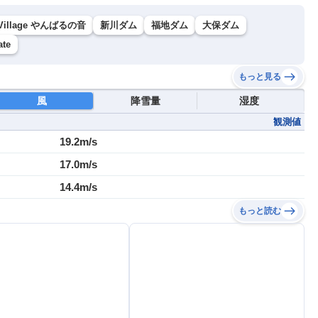
Village やんばるの音
新川ダム
福地ダム
大保ダム
ate
もっと見る
風
降雪量
湿度
観測値
19.2m/s
17.0m/s
14.4m/s
もっと読む