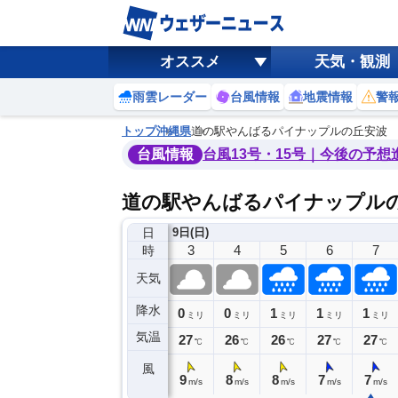
オススメ
天気・観測
雨雲レーダー
台風情報
地震情報
警
トップ
沖縄県
道の駅やんばるパイナップルの丘安波
台風情報
台風13号・15号｜今後の予想
道の駅やんばるパイナップル
日
日(土)
9日(日)
23
0
1
2
3
4
5
6
7
時
天気
降水
0
0
0
0
0
1
1
1
ミリ
ミリ
ミリ
ミリ
ミリ
ミリ
ミリ
ミリ
ミリ
気温
27
27
27
27
27
26
26
27
27
℃
℃
℃
℃
℃
℃
℃
℃
℃
風
8
8
10
9
9
8
8
7
7
m/s
m/s
m/s
m/s
m/s
m/s
m/s
m/s
m/s