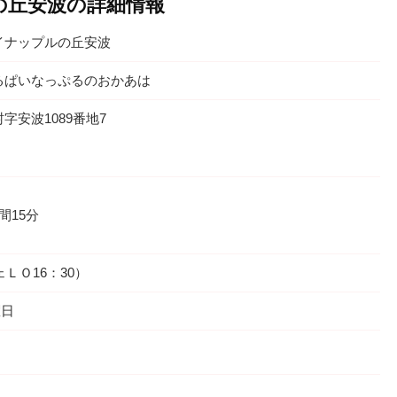
の丘安波の詳細情報
イナップルの丘安波
るぱいなっぷるのおかあは
字安波1089番地7
間15分
ェＬＯ16：30）
曜日