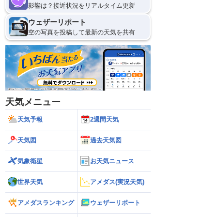
影響は？接近状況をリアルタイム更新
ウェザーリポート
空の写真を投稿して最新の天気を共有
天気メニュー
天気予報
2週間天気
天気図
過去天気図
気象衛星
お天気ニュース
世界天気
アメダス(実況天気)
アメダスランキング
ウェザーリポート