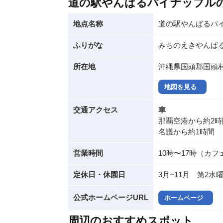
道の駅やんばるパイナップル
地点名称
道の駅やんばるパ
ふりがな
みちのえきやんば
所在地
沖縄県国頭郡国頭村
地図を見る
交通アクセス
車
那覇空港から約2時
名護から約1時間
営業時間
10時〜17時（カフ
定休日・休園日
3月~11月 第2水
公式ホームページURL
ホームページ
周辺のおすすめスポット