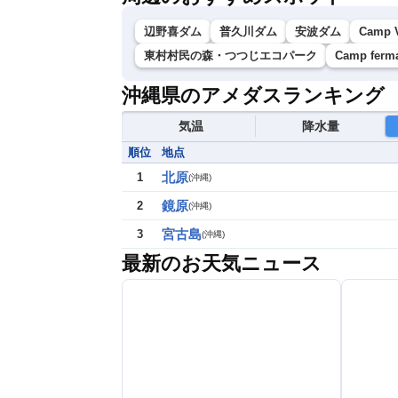
辺野喜ダム
普久川ダム
安波ダム
Camp 
東村村民の森・つつじエコパーク
Camp ferm
沖縄県のアメダスランキング
気温
降水量
順位
地点
北原
1
(
沖縄
)
鏡原
2
(
沖縄
)
宮古島
3
(
沖縄
)
最新のお天気ニュース