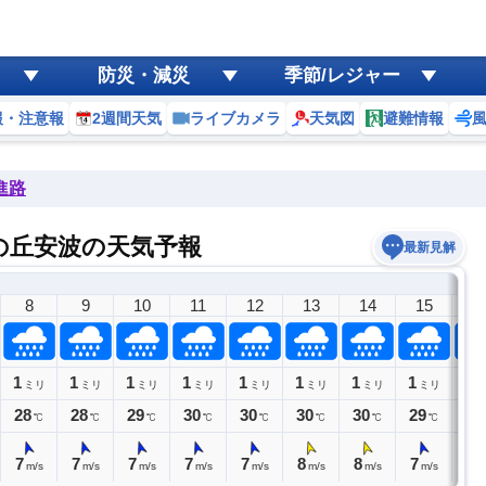
防災・減災
季節/レジャー
報・注意報
2週間天気
ライブカメラ
天気図
避難情報
進路
の丘安波の天気予報
最新見解
8
9
10
11
12
13
14
15
1
1
1
1
1
1
1
1
1
1
ミリ
ミリ
ミリ
ミリ
ミリ
ミリ
ミリ
ミリ
ミ
28
28
29
30
30
30
30
29
29
℃
℃
℃
℃
℃
℃
℃
℃
7
7
7
7
7
8
8
7
7
m/s
m/s
m/s
m/s
m/s
m/s
m/s
m/s
m