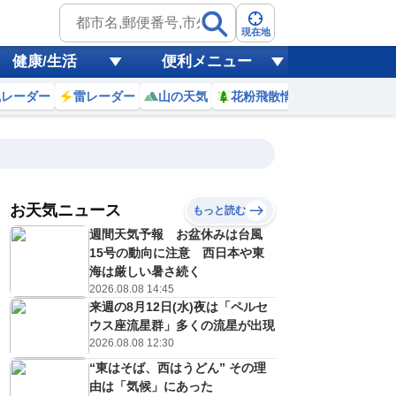
現在地
健康/生活
便利メニュー
風レーダー
雷レーダー
山の天気
花粉飛散情報
世界天気
お天気ニュース
もっと読む
10日(月)
週間天気予報 お盆休みは台風
6
17
18
19
20
21
22
23
0
15号の動向に注意 西日本や東
海は厳しい暑さ続く
2026.08.08 14:45
来週の8月12日(水)夜は「ペルセ
1
1
1
1
1
1
1
0
リ
ミリ
ミリ
ミリ
ミリ
ミリ
ミリ
ミリ
ミリ
ウス座流星群」多くの流星が出現
28
28
28
27
27
27
27
27
℃
℃
℃
℃
℃
℃
℃
℃
℃
2026.08.08 12:30
“東はそば、西はうどん” その理
7
7
7
7
7
6
6
6
/s
m/s
m/s
m/s
m/s
m/s
m/s
m/s
m/s
由は「気候」にあった