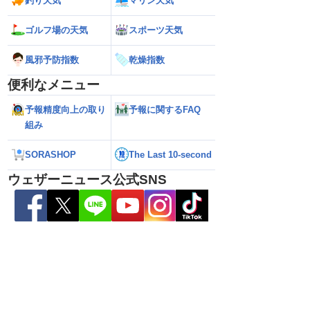
釣り天気
マリン天気
ゴルフ場の天気
スポーツ天気
風邪予防指数
乾燥指数
便利なメニュー
予報精度向上の取り
予報に関するFAQ
組み
SORASHOP
The Last 10-second
ウェザーニュース公式SNS