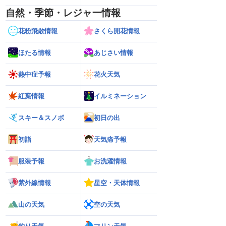
自然・季節・レジャー情報
花粉飛散情報
さくら開花情報
ほたる情報
あじさい情報
熱中症予報
花火天気
紅葉情報
イルミネーション
スキー＆スノボ
初日の出
初詣
天気痛予報
服装予報
お洗濯情報
紫外線情報
星空・天体情報
山の天気
空の天気