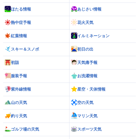
ほたる情報
あじさい情報
熱中症予報
花火天気
紅葉情報
イルミネーション
スキー＆スノボ
初日の出
初詣
天気痛予報
服装予報
お洗濯情報
紫外線情報
星空・天体情報
山の天気
空の天気
釣り天気
マリン天気
ゴルフ場の天気
スポーツ天気