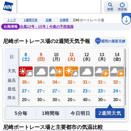
検索
現在地
雨雲レーダー
台風情報
地震情報
警報・注意報
2週間天気
ラ
尼崎ボートレース場
トップ
2週間天気
近畿
兵庫県
台風情報
台風13号・15号｜今後の予想進路
尼崎ボートレース場の2週間天気予報
週間の最新見解
7
8
9
10
11
12
13
14
日
(金)
(土)
(日)
(月)
(火)
(水)
(木)
(金)
(
天気
最高
36
35
34
34
32
31
31
32
3
℃
℃
℃
℃
℃
℃
℃
℃
最低
28
27
27
27
23
23
23
24
2
℃
℃
℃
℃
℃
℃
℃
℃
降水
0
20
30
30
20
40
30
30
3
ミリ
%
%
%
%
%
%
%
5分毎
1時間毎
今日明日
2週間天気
尼崎ボートレース場と主要都市の気温比較