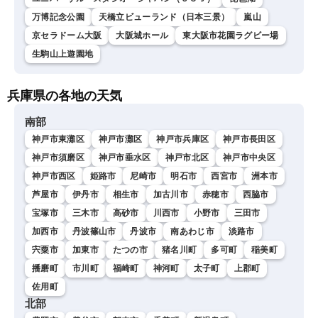
万博記念公園
天橋立ビューランド（日本三景）
嵐山
京セラドーム大阪
大阪城ホール
東大阪市花園ラグビー場
生駒山上遊園地
兵庫県の各地の天気
南部
神戸市東灘区
神戸市灘区
神戸市兵庫区
神戸市長田区
神戸市須磨区
神戸市垂水区
神戸市北区
神戸市中央区
神戸市西区
姫路市
尼崎市
明石市
西宮市
洲本市
芦屋市
伊丹市
相生市
加古川市
赤穂市
西脇市
宝塚市
三木市
高砂市
川西市
小野市
三田市
加西市
丹波篠山市
丹波市
南あわじ市
淡路市
宍粟市
加東市
たつの市
猪名川町
多可町
稲美町
播磨町
市川町
福崎町
神河町
太子町
上郡町
佐用町
北部