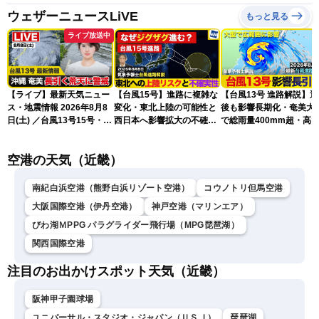
ウェザーニュースLiVE
もっと見る
ライブ放送中
【ライブ】最新天気ニュー
【台風15号】進路に複雑な
【台風13号 進路解説】
ス・地震情報 2026年8月8
変化・東北上陸の可能性と
後も影響長期化・奄美大
日(土) ／台風13号15号・ゲ
西日本へ影響拡大の不確実
で総雨量400mm超・高
リラ雷雨最新見解・令和8
性
に要警戒（2026.08.08
年熊本地震情報〈ウェザー
16:00）
空港の天気（近畿）
ニュースLiVEイブニング・
小川千奈／芳野達郎〉
南紀白浜空港（熊野白浜リゾート空港）
コウノトリ但馬空港
大阪国際空港（伊丹空港）
神戸空港（マリンエア）
びわ湖ＭPPG パラグライダー飛行場（MPG琵琶湖）
関西国際空港
注目のお出かけスポット天気（近畿）
阪神甲子園球場
ユニバーサル・スタジオ・ジャパン（ＵＳＪ）
琵琶湖