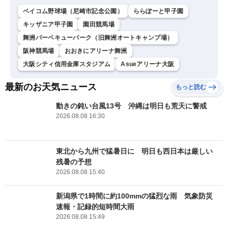
ベイコム野球場（尼崎市記念公園）
ららぽーと甲子園
キッザニア甲子園
園田競馬場
舞洲バーベキューパーク（旧舞洲オートキャンプ場）
阪神競馬場
おおきにアリーナ舞洲
大阪シティ信用金庫スタジアム
Asueアリーナ大阪
最新のお天気ニュース
もっと読む
動きの鈍い台風13号 沖縄は明日も荒天に警戒
2026.08.08 16:30
東北から九州で猛暑日に 明日も西日本は厳しい
残暑の予想
2026.08.08 15:40
新潟県で1時間に約100mmの猛烈な雨 気象防災
速報・記録的短時間大雨
2026.08.08 15:49