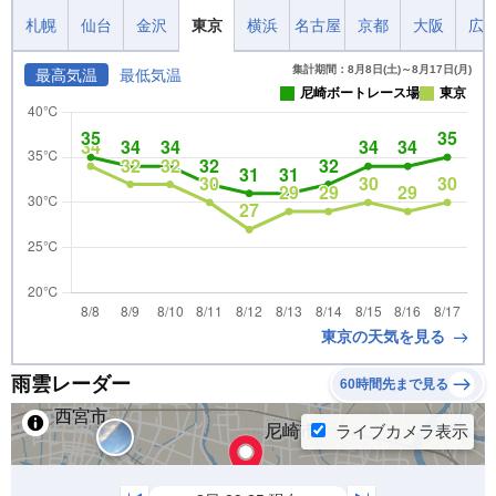
札幌
仙台
金沢
東京
横浜
名古屋
京都
大阪
広
集計期間：8月8日(土)～8月17日(月)
最高気温
最低気温
尼崎ボートレース場
東京
東京の天気を見る
雨雲レーダー
60時間先まで見る