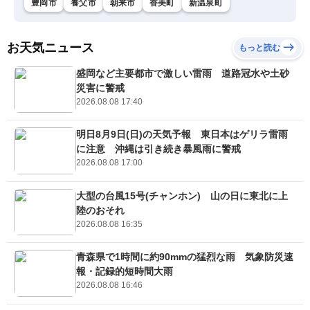
豊岡市
養父市
朝来市
香美町
新温泉町
お天気ニュース
もっと読む
盛岡など主要都市で激しい雷雨 道路冠水や土砂
災害に警戒
2026.08.08 17:40
明日8月9日(日)の天気予報 東日本はゲリラ雷雨
に注意 沖縄は引き続き暴風雨に警戒
2026.08.08 17:00
大型の台風15号(チャンホン) 山の日に東北に上
陸のおそれ
2026.08.08 16:35
青森県で1時間に約90mmの猛烈な雨 気象防災速
報・記録的短時間大雨
2026.08.08 16:46