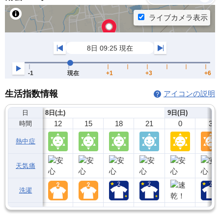
生活指数情報
アイコンの説明
日
8日(土)
9日(日)
12
15
18
21
0
3
時間
熱中症
天気痛
洗濯