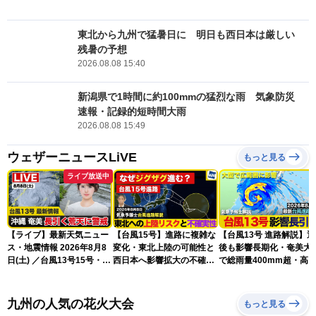
東北から九州で猛暑日に 明日も西日本は厳しい
残暑の予想
2026.08.08 15:40
新潟県で1時間に約100mmの猛烈な雨 気象防災
速報・記録的短時間大雨
2026.08.08 15:49
ウェザーニュースLiVE
もっと見る
ライブ放送中
【ライブ】最新天気ニュー
【台風15号】進路に複雑な
【台風13号 進路解説】
ス・地震情報 2026年8月8
変化・東北上陸の可能性と
後も影響長期化・奄美大
日(土) ／台風13号15号・ゲ
西日本へ影響拡大の不確実
で総雨量400mm超・高
リラ雷雨最新見解・令和8
性
に要警戒（2026.08.08
年熊本地震情報〈ウェザー
16:00）
ニュースLiVEイブニング・
九州の人気の花火大会
もっと見る
小川千奈／芳野達郎〉