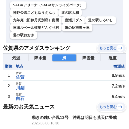
SAGAアリーナ（SAGAサンライズパーク）
神野公園こどもゆうえんち
道の駅大和
九年庵（旧伊丹氏別邸）庭園
嘉瀬川ダム
道の駅しろいし
三瀬ルベール牧場どんぐり村
道の駅吉野ヶ里
道の駅おおき
佐賀県のアメダスランキング
もっと見る
気温
降水量
風
降雪量
湿度
順位
地点
観測値
佐賀
8.9m/s
1
佐賀
佐賀
7.2m/s
2
川副
佐賀
5.4m/s
3
白石
最新のお天気ニュース
もっと読む
動きの鈍い台風13号 沖縄は明日も荒天に警戒
2026.08.08 16:30