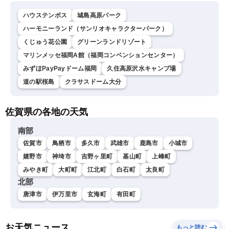
ハウステンボス
城島高原パーク
ハーモニーランド（サンリオキャラクターパーク）
くじゅう花公園
グリーンランドリゾート
マリンメッセ福岡A館（福岡コンベンションセンター）
みずほPayPayドーム福岡
久住高原沢水キャンプ場
道の駅桜島
クラサスドーム大分
佐賀県の各地の天気
南部
佐賀市
鳥栖市
多久市
武雄市
鹿島市
小城市
嬉野市
神埼市
吉野ヶ里町
基山町
上峰町
みやき町
大町町
江北町
白石町
太良町
北部
唐津市
伊万里市
玄海町
有田町
お天気ニュース
もっと読む