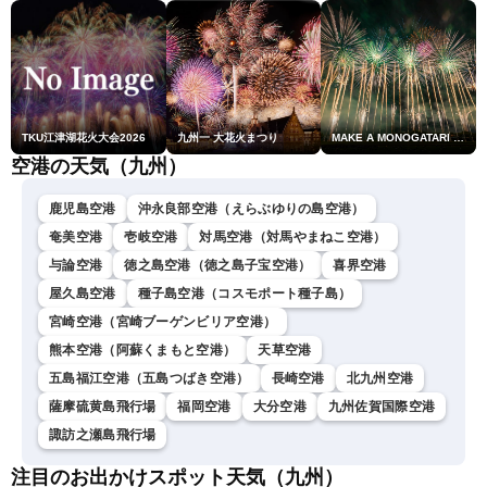
TKU江津湖花火大会2026
九州一 大花火まつり
MAKE A MONOGATARI 2026
空港の天気（九州）
鹿児島空港
沖永良部空港（えらぶゆりの島空港）
奄美空港
壱岐空港
対馬空港（対馬やまねこ空港）
与論空港
徳之島空港（徳之島子宝空港）
喜界空港
屋久島空港
種子島空港（コスモポート種子島）
宮崎空港（宮崎ブーゲンビリア空港）
熊本空港（阿蘇くまもと空港）
天草空港
五島福江空港（五島つばき空港）
長崎空港
北九州空港
薩摩硫黄島飛行場
福岡空港
大分空港
九州佐賀国際空港
諏訪之瀬島飛行場
注目のお出かけスポット天気（九州）