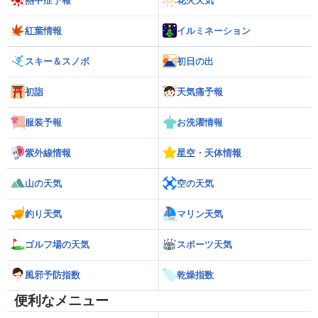
熱中症予報
花火天気
紅葉情報
イルミネーション
スキー＆スノボ
初日の出
初詣
天気痛予報
服装予報
お洗濯情報
紫外線情報
星空・天体情報
山の天気
空の天気
釣り天気
マリン天気
ゴルフ場の天気
スポーツ天気
風邪予防指数
乾燥指数
便利なメニュー