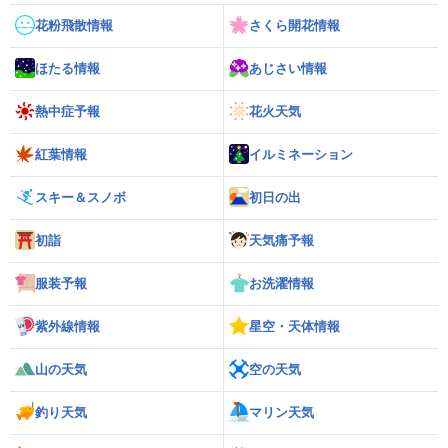
花粉飛散情報
さくら開花情報
ほたる情報
あじさい情報
熱中症予報
花火天気
紅葉情報
イルミネーション
スキー＆スノボ
初日の出
初詣
天気痛予報
服装予報
お洗濯情報
紫外線情報
星空・天体情報
山の天気
空の天気
釣り天気
マリン天気