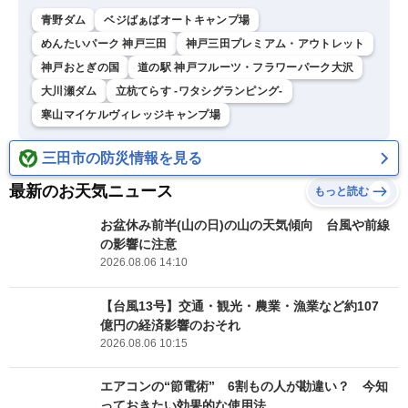
青野ダム
ベジばぁばオートキャンプ場
めんたいパーク 神戸三田
神戸三田プレミアム・アウトレット
神戸おとぎの国
道の駅 神戸フルーツ・フラワーパーク大沢
大川瀬ダム
立杭てらす -ワタシグランピング-
寒山マイケルヴィレッジキャンプ場
三田市の防災情報を見る
最新のお天気ニュース
もっと読む
お盆休み前半(山の日)の山の天気傾向 台風や前線
の影響に注意
2026.08.06 14:10
【台風13号】交通・観光・農業・漁業など約107
億円の経済影響のおそれ
2026.08.06 10:15
エアコンの“節電術” 6割もの人が勘違い？ 今知
っておきたい効果的な使用法