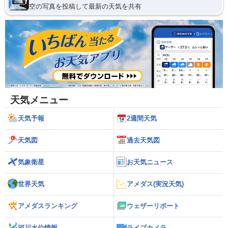
空の写真を投稿して最新の天気を共有
天気メニュー
天気予報
2週間天気
天気図
過去天気図
気象衛星
お天気ニュース
世界天気
アメダス(実況天気)
アメダスランキング
ウェザーリポート
河川水位情報
ライブカメラ