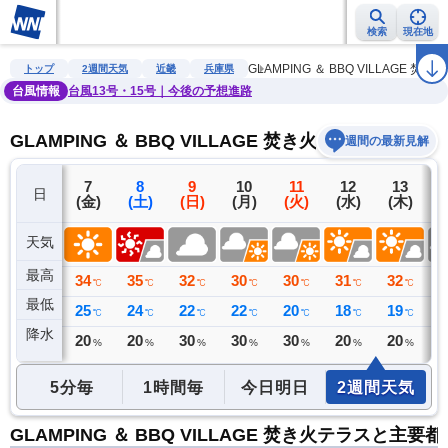
検索
現在地
雨雲レーダー
台風情報
地震情報
警報・注意報
2週間天気
ラ
GLAMPING ＆ BBQ VILLAGE 焚
トップ
2週間天気
近畿
兵庫県
台風情報
台風13号・15号｜今後の予想進路
GLAMPING ＆ BBQ VILLAGE 焚き火テラスの2週
週間の最新見解
6
7
8
9
10
11
12
13
日
(木)
(金)
(土)
(日)
(月)
(火)
(水)
(木)
(
天気
最高
32
34
35
32
30
30
31
32
3
℃
℃
℃
℃
℃
℃
℃
℃
最低
26
25
24
22
22
20
18
19
1
℃
℃
℃
℃
℃
℃
℃
℃
降水
0
20
20
30
30
30
20
20
3
ミリ
%
%
%
%
%
%
%
5分毎
1時間毎
今日明日
2週間天気
GLAMPING ＆ BBQ VILLAGE 焚き火テラスと主