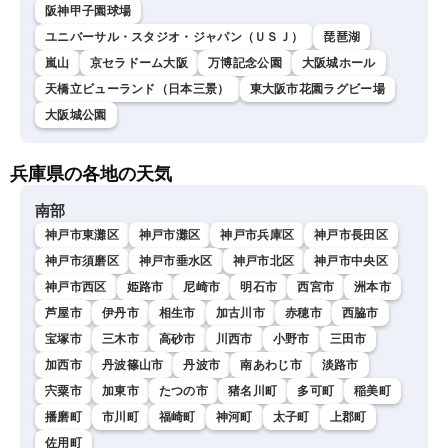
阪神甲子園球場
ユニバーサル・スタジオ・ジャパン（ＵＳＪ）
琵琶湖
嵐山
京セラドーム大阪
万博記念公園
大阪城ホール
天橋立ビューランド（日本三景）
東大阪市花園ラグビー場
大阪城公園
兵庫県の各地の天気
南部
神戸市東灘区
神戸市灘区
神戸市兵庫区
神戸市長田区
神戸市須磨区
神戸市垂水区
神戸市北区
神戸市中央区
神戸市西区
姫路市
尼崎市
明石市
西宮市
洲本市
芦屋市
伊丹市
相生市
加古川市
赤穂市
西脇市
宝塚市
三木市
高砂市
川西市
小野市
三田市
加西市
丹波篠山市
丹波市
南あわじ市
淡路市
宍粟市
加東市
たつの市
猪名川町
多可町
稲美町
播磨町
市川町
福崎町
神河町
太子町
上郡町
佐用町