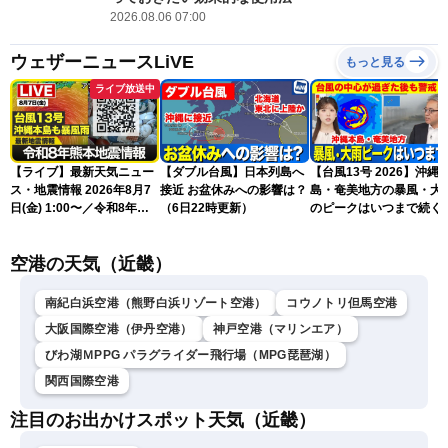
2026.08.06 07:00
ウェザーニュースLiVE
もっと見る
ライブ放送中
【ライブ】最新天気ニュー
【ダブル台風】日本列島へ
【台風13号 2026】沖縄
ス・地震情報 2026年8月7
接近 お盆休みへの影響は？
島・奄美地方の暴風・大
日(金) 1:00〜／令和8年熊
（6日22時更新）
のピークはいつまで続く
本地震情報 台風13号が沖
（6日18時更新）
縄に接近〈ウェザーニュー
空港の天気（近畿）
スLiVE〉
南紀白浜空港（熊野白浜リゾート空港）
コウノトリ但馬空港
大阪国際空港（伊丹空港）
神戸空港（マリンエア）
びわ湖ＭPPG パラグライダー飛行場（MPG琵琶湖）
関西国際空港
注目のお出かけスポット天気（近畿）