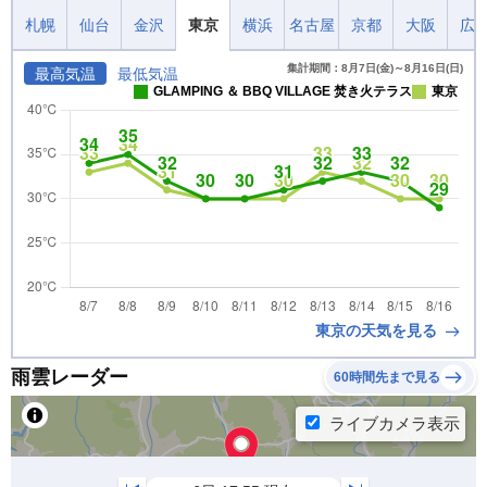
札幌
仙台
金沢
東京
横浜
名古屋
京都
大阪
広
集計期間：8月7日(金)～8月16日(日)
最高気温
最低気温
GLAMPING ＆ BBQ VILLAGE 焚き火テラス
東京
東京の天気を見る
雨雲レーダー
60時間先まで見る