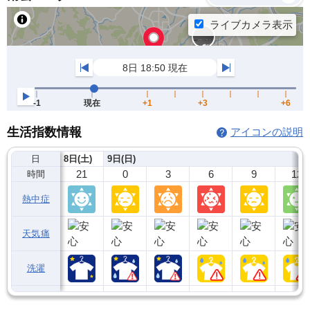
生活指数情報
アイコンの説明
日
8日(土)
9日(日)
21
0
3
6
9
12
時間
熱中症
天気痛
洗濯