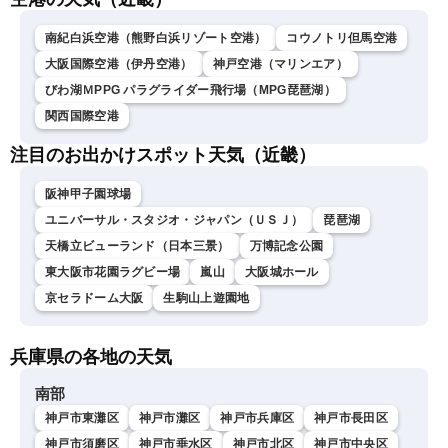
南紀白浜空港（熊野白浜リゾート空港）
コウノトリ但馬空港
大阪国際空港（伊丹空港）
神戸空港（マリンエア）
びわ湖ＭPPG パラグライダー飛行場（MPG琵琶湖）
関西国際空港
注目のお出かけスポット天気（近畿）
阪神甲子園球場
ユニバーサル・スタジオ・ジャパン（ＵＳＪ）
琵琶湖
天橋立ビューランド（日本三景）
万博記念公園
東大阪市花園ラグビー場
嵐山
大阪城ホール
京セラドーム大阪
生駒山上遊園地
兵庫県の各地の天気
南部
神戸市東灘区
神戸市灘区
神戸市兵庫区
神戸市長田区
神戸市須磨区
神戸市垂水区
神戸市北区
神戸市中央区