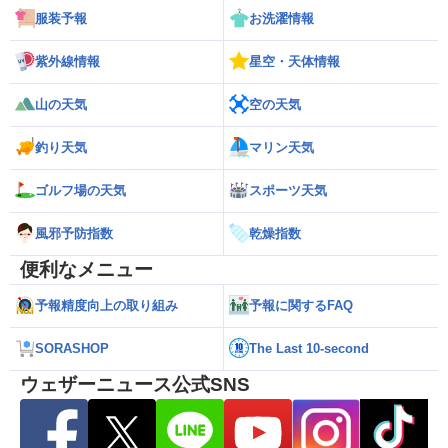
服装予報
お洗濯情報
紫外線情報
星空・天体情報
山の天気
空の天気
釣り天気
マリン天気
ゴルフ場の天気
スポーツ天気
風邪予防指数
乾燥指数
便利なメニュー
予報精度向上の取り組み
予報に関するFAQ
SORASHOP
The Last 10-second
ウェザーニュース公式SNS