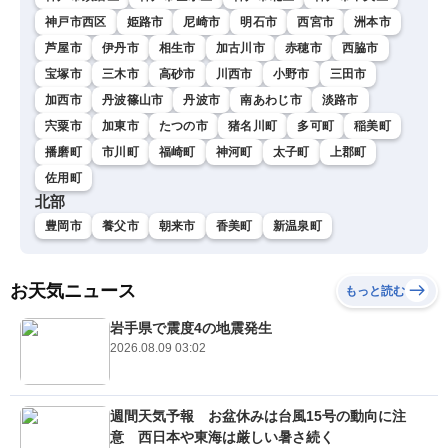
神戸市西区
姫路市
尼崎市
明石市
西宮市
洲本市
芦屋市
伊丹市
相生市
加古川市
赤穂市
西脇市
宝塚市
三木市
高砂市
川西市
小野市
三田市
加西市
丹波篠山市
丹波市
南あわじ市
淡路市
宍粟市
加東市
たつの市
猪名川町
多可町
稲美町
播磨町
市川町
福崎町
神河町
太子町
上郡町
佐用町
北部
豊岡市
養父市
朝来市
香美町
新温泉町
お天気ニュース
もっと読む
岩手県で震度4の地震発生
2026.08.09 03:02
週間天気予報 お盆休みは台風15号の動向に注
意 西日本や東海は厳しい暑さ続く