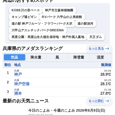
周辺のおすすめスポット
KOBE川の音ベース
神戸市立森林植物園
キャンプ場ビギン
RVパーク 六甲山の上美術館
道の駅 神戸フルーツ・フラワーパーク大沢
道の駅淡河
六甲山アスレチックパークGREENIA
再度公園・再度山永久植生保存地・神戸外国人墓地
天王ダム
兵庫県のアメダスランキング
もっと見る
気温
降水量
風
降雪量
湿度
順位
地点
観測値
兵庫
00:06
1
神戸
28.9℃
兵庫
00:25
2
神戸空港
28.1℃
兵庫
01:36
3
洲本
27.8℃
最新のお天気ニュース
もっと読む
今日のこよみ・今週のこよみ 2026年8月9日(日)