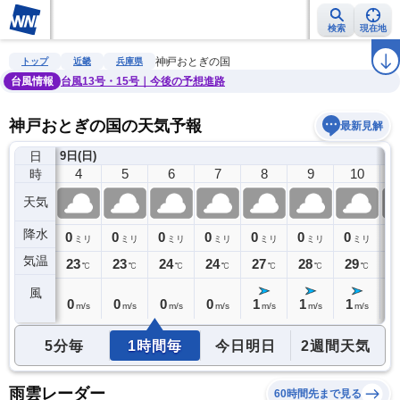
検索
現在地
雨雲レーダー
台風情報
地震情報
警報・注意報
2週間天気
ラ
神戸おとぎの国
トップ
近畿
兵庫県
台風情報
台風13号・15号｜今後の予想進路
神戸おとぎの国の天気予報
最新見解
日
9日(日)
3
4
5
6
7
8
9
10
時
天気
降水
0
0
0
0
0
0
0
0
0
ミリ
ミリ
ミリ
ミリ
ミリ
ミリ
ミリ
ミリ
気温
23
23
23
24
24
27
28
29
3
℃
℃
℃
℃
℃
℃
℃
℃
風
0
0
0
0
0
1
1
1
1
m/s
m/s
m/s
m/s
m/s
m/s
m/s
m/s
5分毎
1時間毎
今日明日
2週間天気
雨雲レーダー
60時間先まで見る