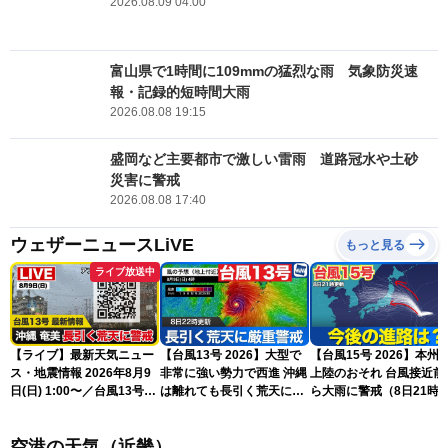
2026.08.09 04:00
富山県で1時間に109mmの猛烈な雨 気象防災速
報・記録的短時間大雨
2026.08.08 19:15
盛岡など主要都市で激しい雷雨 道路冠水や土砂
災害に警戒
2026.08.08 17:40
ウェザーニュースLiVE
もっと見る
ライブ放送中
【ライブ】最新天気ニュー
【台風13号 2026】大型で
【台風15号 2026】本州
ス・地震情報 2026年8月9
非常に強い勢力で西進 沖縄
上陸のおそれ 台風接近前
日(日) 1:00〜／台風13号・
は離れても長引く荒天に厳
ら大雨に警戒（8日21時
15号情報 令和8年熊本地
重警戒(8日22時更新)
新）
震情報〈ウェザーニュース
空港の天気（近畿）
LiVE〉