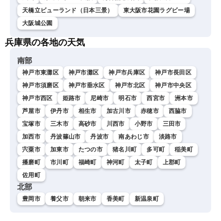
天橋立ビューランド（日本三景）
東大阪市花園ラグビー場
大阪城公園
兵庫県の各地の天気
南部
神戸市東灘区
神戸市灘区
神戸市兵庫区
神戸市長田区
神戸市須磨区
神戸市垂水区
神戸市北区
神戸市中央区
神戸市西区
姫路市
尼崎市
明石市
西宮市
洲本市
芦屋市
伊丹市
相生市
加古川市
赤穂市
西脇市
宝塚市
三木市
高砂市
川西市
小野市
三田市
加西市
丹波篠山市
丹波市
南あわじ市
淡路市
宍粟市
加東市
たつの市
猪名川町
多可町
稲美町
播磨町
市川町
福崎町
神河町
太子町
上郡町
佐用町
北部
豊岡市
養父市
朝来市
香美町
新温泉町