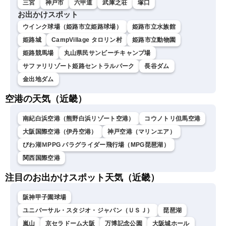
三宮
神戸市
六甲道
武庫之荘
塚口
お出かけスポット
ウインク球場（姫路市立姫路球場）
姫路市立水族館
姫路城
CampVillage タロリン村
姫路市立動物園
姫路競馬場
丸山県民サンビーチキャンプ場
サファリリゾート姫路セントラルパーク
長谷ダム
金出地ダム
空港の天気（近畿）
南紀白浜空港（熊野白浜リゾート空港）
コウノトリ但馬空港
大阪国際空港（伊丹空港）
神戸空港（マリンエア）
びわ湖ＭPPG パラグライダー飛行場（MPG琵琶湖）
関西国際空港
注目のお出かけスポット天気（近畿）
阪神甲子園球場
ユニバーサル・スタジオ・ジャパン（ＵＳＪ）
琵琶湖
嵐山
京セラドーム大阪
万博記念公園
大阪城ホール