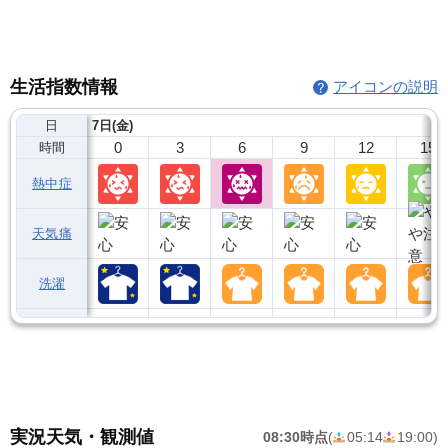
生活指数情報
アイコンの説明
日
7日(金)
0
3
6
9
12
15
時間
熱中症
天気痛
洗濯
実況天気・観測値
08:30時点
(
05:14
19:00
)