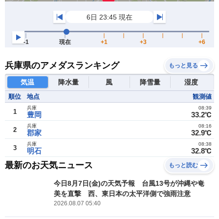
兵庫県のアメダスランキング
もっと見る
気温
降水量
風
降雪量
湿度
順位
地点
観測値
兵庫
08:39
1
豊岡
33.2℃
兵庫
08:16
2
郡家
32.9℃
兵庫
08:38
3
明石
32.8℃
最新のお天気ニュース
もっと読む
今日8月7日(金)の天気予報 台風13号が沖縄や奄
美を直撃 西、東日本の太平洋側で強雨注意
2026.08.07 05:40