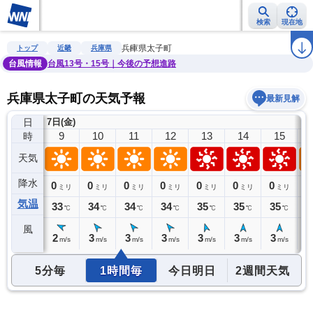
検索
現在地
雨雲レーダー
台風情報
地震情報
警報・注意報
2週間天気
ラ
兵庫県太子町
トップ
近畿
兵庫県
台風情報
台風13号・15号｜今後の予想進路
兵庫県太子町の天気予報
最新見解
日
7日(金)
8
9
10
11
12
13
14
15
時
天気
降水
0
0
0
0
0
0
0
0
0
ミリ
ミリ
ミリ
ミリ
ミリ
ミリ
ミリ
ミリ
気温
31
33
34
34
34
35
35
35
3
℃
℃
℃
℃
℃
℃
℃
℃
風
2
2
3
3
3
3
3
3
3
m/s
m/s
m/s
m/s
m/s
m/s
m/s
m/s
5分毎
1時間毎
今日明日
2週間天気