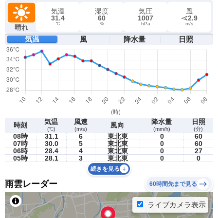
気温
湿度
気圧
風
31.4
60
1007
2.9
℃
%
hPa
m/s
晴れ
気温
風
降水量
日照
気温
風速
降水量
日照
時刻
風向
(℃)
(m/s)
(mm/h)
(分)
08時
31.1
6
東北東
0
60
07時
30.0
5
東北東
0
60
06時
28.4
4
東北東
0
27
05時
28.1
3
東北東
0
0
続きを見る
雨雲レーダー
60時間先まで見る