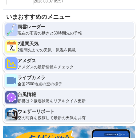
2026.08.07 05:57
いまおすすめのメニュー
雨雲レーダー
現在の雨雲の動きと60時間先の予報
2週間天気
2週間先までの天気・気温を掲載
アメダス
アメダスの最新情報をチェック
ライブカメラ
全国2500地点の空の様子
台風情報
影響は？接近状況をリアルタイム更新
ウェザーリポート
空の写真を投稿して最新の天気を共有