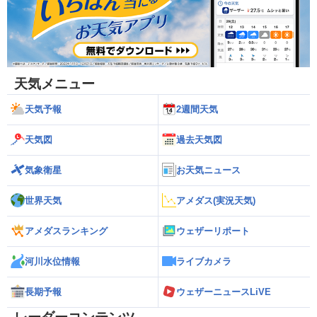
天気メニュー
天気予報
2週間天気
天気図
過去天気図
気象衛星
お天気ニュース
世界天気
アメダス(実況天気)
アメダスランキング
ウェザーリポート
河川水位情報
ライブカメラ
長期予報
ウェザーニュースLiVE