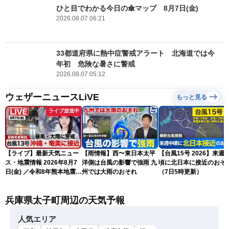
ひと目でわかる今日の傘マップ 8月7日(金)
2026.08.07 06:21
33都道府県に熱中症警戒アラート 北海道では今
年初 危険な暑さに警戒
2026.08.07 05:12
ウェザーニュースLiVE
もっと見る
ライブ放送中
【ライブ】最新天気ニュー
【雨情報】西〜東日本太平
【台風15号 2026】来週
ス・地震情報 2026年8月7
洋側は台風の影響で強雨 九
頃に北日本に接近のおそ
日(金) ／令和8年熊本地震情
州では大雨のおそれ
（7日5時更新）
報 〈ウェザーニュース
LiVEサンシャイン・松本真
兵庫県太子町周辺の天気予報
央・江川清音／有賀哲夫〉
人気エリア