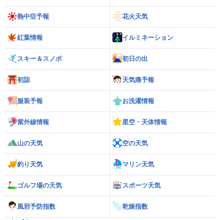
熱中症予報
花火天気
紅葉情報
イルミネーション
スキー＆スノボ
初日の出
初詣
天気痛予報
服装予報
お洗濯情報
紫外線情報
星空・天体情報
山の天気
空の天気
釣り天気
マリン天気
ゴルフ場の天気
スポーツ天気
風邪予防指数
乾燥指数