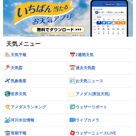
天気メニュー
天気予報
2週間天気
天気図
過去天気図
気象衛星
お天気ニュース
世界天気
アメダス(実況天気)
アメダスランキング
ウェザーリポート
河川水位情報
ライブカメラ
長期予報
ウェザーニュースLiVE