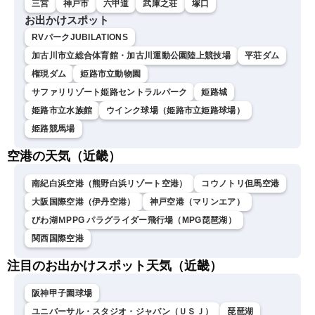
三宮
神戸市
六甲道
武庫之荘
塚口
お出かけスポット
RVパークJUBILATIONS
加古川市立総合体育館・加古川運動公園陸上競技場
平荘ダム
権現ダム
姫路市立動物園
サファリリゾート姫路セントラルパーク
姫路城
姫路市立水族館
ウインク球場（姫路市立姫路球場）
姫路競馬場
空港の天気（近畿）
南紀白浜空港（熊野白浜リゾート空港）
コウノトリ但馬空港
大阪国際空港（伊丹空港）
神戸空港（マリンエア）
びわ湖ＭPPG パラグライダー飛行場（MPG琵琶湖）
関西国際空港
注目のお出かけスポット天気（近畿）
阪神甲子園球場
ユニバーサル・スタジオ・ジャパン（ＵＳＪ）
琵琶湖