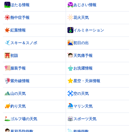
ほたる情報
あじさい情報
熱中症予報
花火天気
紅葉情報
イルミネーション
スキー＆スノボ
初日の出
初詣
天気痛予報
服装予報
お洗濯情報
紫外線情報
星空・天体情報
山の天気
空の天気
釣り天気
マリン天気
ゴルフ場の天気
スポーツ天気
風邪予防指数
乾燥指数