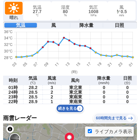
気温
湿度
気圧
風
27.7
80
1008
0.5
℃
%
hPa
m/s
晴れ
気温
風
降水量
日照
気温
風速
降水量
日照
時刻
風向
(℃)
(m/s)
(mm/h)
(分)
01時
28.2
3
東北東
0
0
24時
28.5
2
東北東
0
0
23時
28.5
2
東南東
0
0
22時
28.9
1
東南東
0
0
続きを見る
雨雲レーダー
60時間先まで見る