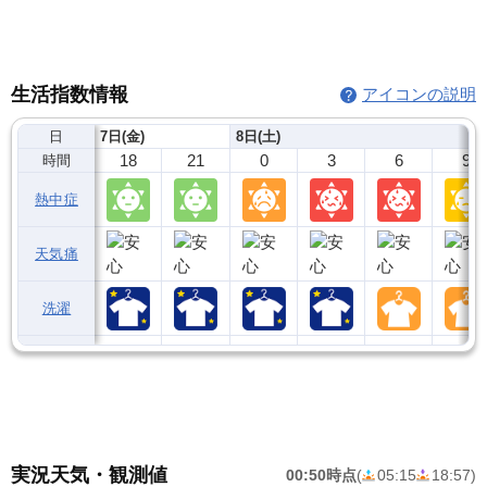
生活指数情報
アイコンの説明
日
7日(金)
8日(土)
18
21
0
3
6
9
時間
熱中症
天気痛
洗濯
実況天気・観測値
00:50時点
(
05:15
18:57
)