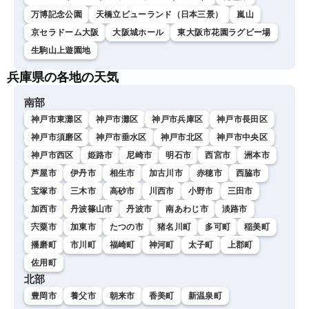
万博記念公園
天橋立ビューランド（日本三景）
嵐山
京セラドーム大阪
大阪城ホール
東大阪市花園ラグビー場
生駒山上遊園地
兵庫県の各地の天気
南部
神戸市東灘区
神戸市灘区
神戸市兵庫区
神戸市長田区
神戸市須磨区
神戸市垂水区
神戸市北区
神戸市中央区
神戸市西区
姫路市
尼崎市
明石市
西宮市
洲本市
芦屋市
伊丹市
相生市
加古川市
赤穂市
西脇市
宝塚市
三木市
高砂市
川西市
小野市
三田市
加西市
丹波篠山市
丹波市
南あわじ市
淡路市
宍粟市
加東市
たつの市
猪名川町
多可町
稲美町
播磨町
市川町
福崎町
神河町
太子町
上郡町
佐用町
北部
豊岡市
養父市
朝来市
香美町
新温泉町