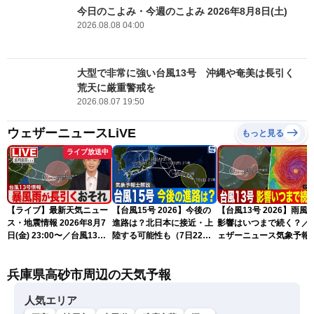
今日のこよみ・今週のこよみ 2026年8月8日(土)
2026.08.08 04:00
大型で非常に強い台風13号 沖縄や奄美は長引く
荒天に厳重警戒を
2026.08.07 19:50
ウェザーニュースLiVE
もっと見る
ライブ放送中
【ライブ】最新天気ニュー
【台風15号 2026】今後の
【台風13号 2026】雨風
ス・地震情報 2026年8月7
進路は？北日本に接近・上
影響はいつまで続く？／
日(金) 23:00〜／台風13号
陸する可能性も（7日22時
ェザーニュース気象予報
の影響長引く 〈ウェザーニ
情報）
解説（7日22時情報）
ュースLiVE・川畑玲〉
兵庫県高砂市周辺の天気予報
人気エリア