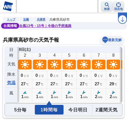
検索
現在地
雨雲レーダー
台風情報
地震情報
警報・注意報
2週間天気
ラ
兵庫県高砂市
トップ
近畿
兵庫県
台風情報
台風13号・15号｜今後の予想進路
兵庫県高砂市の天気予報
最新見解
日
8日(土)
1
2
3
4
5
6
7
8
時
天気
降水
0
0
0
0
0
0
0
0
0
ミリ
ミリ
ミリ
ミリ
ミリ
ミリ
ミリ
ミリ
気温
27
27
27
27
27
27
27
29
3
℃
℃
℃
℃
℃
℃
℃
℃
風
1
1
1
1
1
1
2
2
0
m/s
m/s
m/s
m/s
m/s
m/s
m/s
m/s
5分毎
1時間毎
今日明日
2週間天気