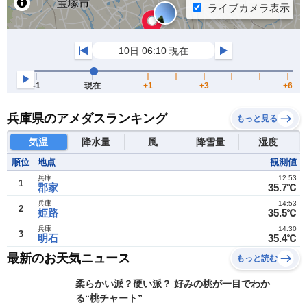
兵庫県のアメダスランキング
もっと見る
気温
降水量
風
降雪量
湿度
順位
地点
観測値
兵庫
12:53
1
郡家
35.7℃
兵庫
14:53
2
姫路
35.5℃
兵庫
14:30
3
明石
35.4℃
最新のお天気ニュース
もっと読む
柔らかい派？硬い派？ 好みの桃が一目でわか
る“桃チャート”