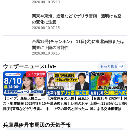
2026.08.10 05:10
関東や東海、近畿などでゲリラ雷雨 週明けも空
の変化に注意
2026.08.10 07:15
台風15号(チャンホン) 11日(火)に東北南部または
関東に上陸の可能性
2026.08.10 06:15
ウェザーニュースLiVE
もっと見る
ライブ放送中
【ライブ】最新天気ニュー
【お盆休みの天気】台風15
【台風15号 2026年】関
ス・地震情報 2026年8月10
号通過後も激しい雨のおそ
上陸へ 11日(火)は大雨や
日(月)東海などゲリラ雷雨
れ 上空の寒気と湿った空
風による交通影響は
に注意 東北や関東は早めの
気でゲリラ雷雨に注意
台風対策を〈ウェザーニュ
兵庫県伊丹市周辺の天気予報
ースLiVEアフタヌーン・戸
北美月／宇野沢達也〉