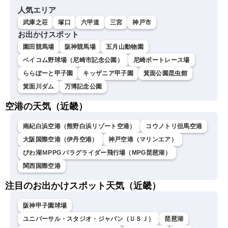
人気エリア
武庫之荘
塚口
六甲道
三宮
神戸市
お出かけスポット
園田競馬場
阪神競馬場
五月山動物園
ベイコム野球場（尼崎市記念公園）
尼崎ボートレース場
ららぽーと甲子園
キッザニア甲子園
箕面公園昆虫館
箕面川ダム
万博記念公園
空港の天気（近畿）
南紀白浜空港（熊野白浜リゾート空港）
コウノトリ但馬空港
大阪国際空港（伊丹空港）
神戸空港（マリンエア）
びわ湖ＭPPG パラグライダー飛行場（MPG琵琶湖）
関西国際空港
注目のお出かけスポット天気（近畿）
阪神甲子園球場
ユニバーサル・スタジオ・ジャパン（ＵＳＪ）
琵琶湖