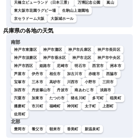
天橋立ビューランド（日本三景）
万博記念公園
嵐山
東大阪市花園ラグビー場
生駒山上遊園地
京セラドーム大阪
大阪城ホール
兵庫県の各地の天気
南部
神戸市東灘区
神戸市灘区
神戸市兵庫区
神戸市長田区
神戸市須磨区
神戸市垂水区
神戸市北区
神戸市中央区
神戸市西区
姫路市
尼崎市
明石市
西宮市
洲本市
芦屋市
伊丹市
相生市
加古川市
赤穂市
西脇市
宝塚市
三木市
高砂市
川西市
小野市
三田市
加西市
丹波篠山市
丹波市
南あわじ市
淡路市
宍粟市
加東市
たつの市
猪名川町
多可町
稲美町
播磨町
市川町
福崎町
神河町
太子町
上郡町
佐用町
北部
豊岡市
養父市
朝来市
香美町
新温泉町