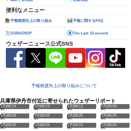
便利なメニュー
予報精度向上の取り組み
予報に関するFAQ
SORASHOP
The Last 10-second
ウェザーニュース公式SNS
予報精度向上の取り組みについて
兵庫県伊丹市付近に寄せられたウェザーリポート
8月10日
8月10日
8月10日
8月10日
(月)06:14
(月)06:13
(月)06:12
(月)06:09
8月10日
8月10日
8月10日
8月10日
(月)06:09
(月)06:05
(月)06:05
(月)06:05
8月10日
8月10日
8月10日
8月10日
(月)06:05
(月)06:04
(月)06:03
(月)06:03
8月10日
8月10日
8月10日
8月10日