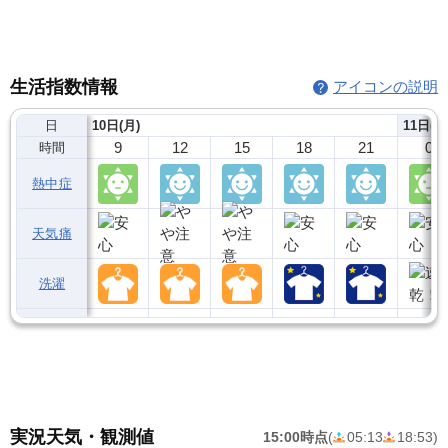
生活指数情報
アイコンの説明
日
10日(月)
11日(火
9
12
15
18
21
0
時間
熱中症
天気痛
洗濯
実況天気・観測値
15:00時点
(
05:13
18:53
)