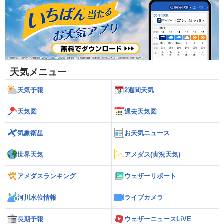
天気メニュー
天気予報
2週間天気
天気図
過去天気図
気象衛星
お天気ニュース
世界天気
アメダス(実況天気)
アメダスランキング
ウェザーリポート
河川水位情報
ライブカメラ
長期予報
ウェザーニュースLiVE