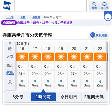
検索
現在地
雨雲レーダー
台風情報
地震情報
警報・注意報
2週間天気
ラ
兵庫県伊丹市
トップ
近畿
兵庫県
台風情報
台風13号・15号・16号｜今後の予想進路
兵庫県伊丹市の天気予報
最新見解
日
10日(月)
15
16
17
18
19
20
21
22
時
天気
降水
0
0
0
0
0
0
0
0
0
ミリ
ミリ
ミリ
ミリ
ミリ
ミリ
ミリ
ミリ
気温
33
31
29
29
28
27
26
26
2
℃
℃
℃
℃
℃
℃
℃
℃
風
4
4
4
4
4
4
3
2
2
m/s
m/s
m/s
m/s
m/s
m/s
m/s
m/s
5分毎
1時間毎
今日明日
2週間天気