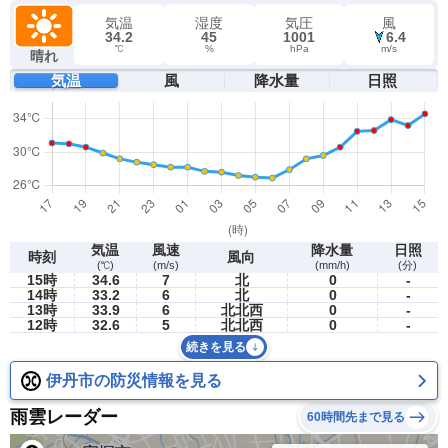
気温
湿度
気圧
風
34.2
45
1001
6.4
℃
%
hPa
m/s
晴れ
気温
風
降水量
日照
気温
風速
降水量
日照
時刻
風向
(℃)
(m/s)
(mm/h)
(分)
15時
34.6
7
北
0
-
14時
33.2
6
北
0
-
13時
33.9
6
北北西
0
-
12時
32.6
5
北北西
0
-
続きを見る
伊丹市の防災情報を見る
雨雲レーダー
60時間先まで見る