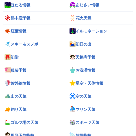
ほたる情報
あじさい情報
熱中症予報
花火天気
紅葉情報
イルミネーション
スキー＆スノボ
初日の出
初詣
天気痛予報
服装予報
お洗濯情報
紫外線情報
星空・天体情報
山の天気
空の天気
釣り天気
マリン天気
ゴルフ場の天気
スポーツ天気
風邪予防指数
乾燥指数