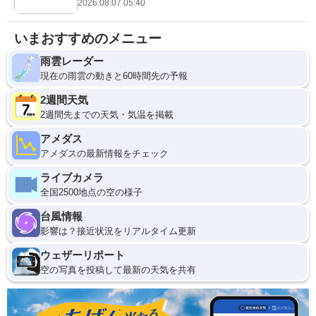
2026.08.07 05:40
いまおすすめのメニュー
雨雲レーダー
現在の雨雲の動きと60時間先の予報
2週間天気
2週間先までの天気・気温を掲載
アメダス
アメダスの最新情報をチェック
ライブカメラ
全国2500地点の空の様子
台風情報
影響は？接近状況をリアルタイム更新
ウェザーリポート
空の写真を投稿して最新の天気を共有