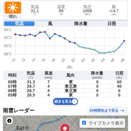
気温
湿度
気圧
風
31.1
59
1006
4.7
℃
%
hPa
m/s
晴れ
気温
風
降水量
日照
気温
風速
降水量
日照
時刻
風向
(℃)
(m/s)
(mm/h)
(分)
08時
31.3
7
東
0
60
07時
29.7
4
東北東
0
40
06時
28.7
4
東北東
0
0
05時
28.5
4
東
0
0
続きを見る
雨雲レーダー
60時間先まで見る