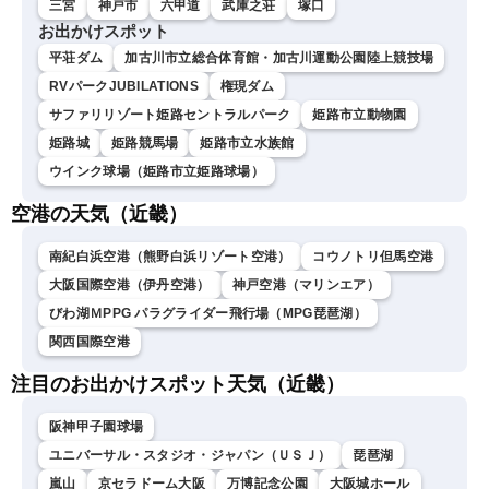
三宮
神戸市
六甲道
武庫之荘
塚口
お出かけスポット
平荘ダム
加古川市立総合体育館・加古川運動公園陸上競技場
RVパークJUBILATIONS
権現ダム
サファリリゾート姫路セントラルパーク
姫路市立動物園
姫路城
姫路競馬場
姫路市立水族館
ウインク球場（姫路市立姫路球場）
空港の天気（近畿）
南紀白浜空港（熊野白浜リゾート空港）
コウノトリ但馬空港
大阪国際空港（伊丹空港）
神戸空港（マリンエア）
びわ湖ＭPPG パラグライダー飛行場（MPG琵琶湖）
関西国際空港
注目のお出かけスポット天気（近畿）
阪神甲子園球場
ユニバーサル・スタジオ・ジャパン（ＵＳＪ）
琵琶湖
嵐山
京セラドーム大阪
万博記念公園
大阪城ホール