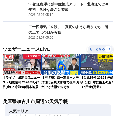
33都道府県に熱中症警戒アラート 北海道では今
年初 危険な暑さに警戒
2026.08.07 05:12
二十四節気「立秋」 真夏のような暑さでも、暦
の上では今日から秋
2026.08.07 05:00
ウェザーニュースLiVE
もっと見る
ライブ放送中
【ライブ】最新天気ニュー
【雨情報】西〜東日本太平
【台風15号 2026】来週
ス・地震情報 2026年8月7
洋側は台風の影響で強雨 九
頃に北日本に接近のおそ
日(金) ／令和8年熊本地震情
州では大雨のおそれ
（7日5時更新）
報 〈ウェザーニュース
LiVEサンシャイン・松本真
兵庫県加古川市周辺の天気予報
央・江川清音／有賀哲夫〉
人気エリア