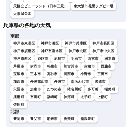
天橋立ビューランド（日本三景）
東大阪市花園ラグビー場
大阪城公園
兵庫県の各地の天気
南部
神戸市東灘区
神戸市灘区
神戸市兵庫区
神戸市長田区
神戸市須磨区
神戸市垂水区
神戸市北区
神戸市中央区
神戸市西区
姫路市
尼崎市
明石市
西宮市
洲本市
芦屋市
伊丹市
相生市
加古川市
赤穂市
西脇市
宝塚市
三木市
高砂市
川西市
小野市
三田市
加西市
丹波篠山市
丹波市
南あわじ市
淡路市
宍粟市
加東市
たつの市
猪名川町
多可町
稲美町
播磨町
市川町
福崎町
神河町
太子町
上郡町
佐用町
北部
豊岡市
養父市
朝来市
香美町
新温泉町