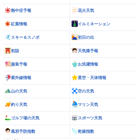
熱中症予報
花火天気
紅葉情報
イルミネーション
スキー＆スノボ
初日の出
初詣
天気痛予報
服装予報
お洗濯情報
紫外線情報
星空・天体情報
山の天気
空の天気
釣り天気
マリン天気
ゴルフ場の天気
スポーツ天気
風邪予防指数
乾燥指数