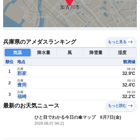
兵庫県のアメダスランキング
もっと見る
気温
降水量
風
降雪量
湿度
順位
地点
観測値
兵庫
08:16
1
郡家
32.9℃
兵庫
08:11
2
豊岡
32.4℃
兵庫
08:20
3
福崎
32.2℃
最新のお天気ニュース
もっと読む
ひと目でわかる今日の傘マップ 8月7日(金)
2026.08.07 06:21