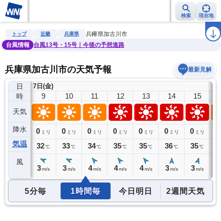
検索
現在地
雨雲レーダー
台風情報
地震情報
警報・注意報
2週間天気
ラ
兵庫県加古川市
トップ
近畿
兵庫県
台風情報
台風13号・15号｜今後の予想進路
兵庫県加古川市の天気予報
最新見解
日
7日(金)
8
9
10
11
12
13
14
15
時
天気
降水
0
0
0
0
0
0
0
0
0
ミリ
ミリ
ミリ
ミリ
ミリ
ミリ
ミリ
ミリ
気温
31
32
33
34
35
35
36
35
3
℃
℃
℃
℃
℃
℃
℃
℃
風
3
3
3
4
4
4
3
3
4
m/s
m/s
m/s
m/s
m/s
m/s
m/s
m/s
5分毎
1時間毎
今日明日
2週間天気