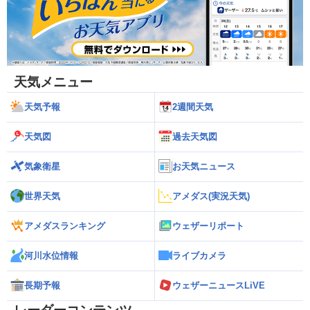
天気メニュー
天気予報
2週間天気
天気図
過去天気図
気象衛星
お天気ニュース
世界天気
アメダス(実況天気)
アメダスランキング
ウェザーリポート
河川水位情報
ライブカメラ
長期予報
ウェザーニュースLiVE