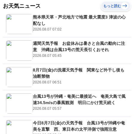
お天気ニュース
もっと読む
熊本県天草・芦北地方で地震 最大震度3 津波の心
配なし
2026.08.07 07:02
週間天気予報 お盆休みは暑さと台風の動向に注
意 沖縄は台風13号の荒天長引くおそれ
2026.08.07 05:45
8月7日(金)の洗濯天気予報 関東など外干し後も
油断禁物
2026.08.07 06:51
台風13号が沖縄・奄美に最接近へ 奄美大島で風
速34.5m/sの暴風観測 明日にかけ荒天続く
2026.08.07 05:57
今日8月7日(金)の天気予報 台風13号が沖縄や奄
美を直撃 西、東日本の太平洋側で強雨注意