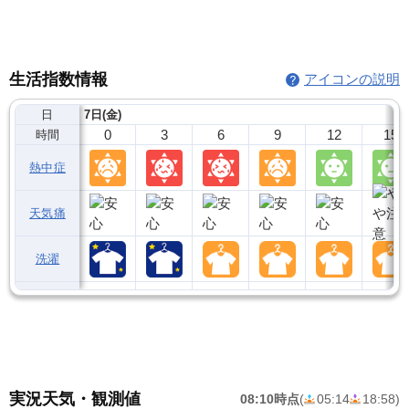
生活指数情報
アイコンの説明
日
7日(金)
0
3
6
9
12
15
時間
熱中症
天気痛
洗濯
実況天気・観測値
08:10時点
(
05:14
18:58
)