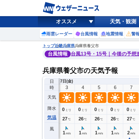
オススメ
天気・観測
雨雲レーダー
台風情報
地震情報
警
トップ
近畿
兵庫県
兵庫県養父市
台風情報
台風13号・15号｜今後の予想
兵庫県養父市の天気予報
日
日(木)
7日(金)
23
0
1
2
3
4
5
6
7
時
天気
降水
0
0
0
0
0
0
0
0
ミリ
ミリ
ミリ
ミリ
ミリ
ミリ
ミリ
ミリ
ミリ
気温
29
28
27
27
27
26
26
26
27
℃
℃
℃
℃
℃
℃
℃
℃
℃
風
1
0
1
1
1
1
1
1
2
m/s
m/s
m/s
m/s
m/s
m/s
m/s
m/s
m/s