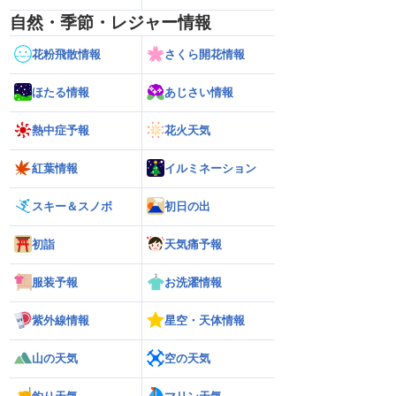
自然・季節・レジャー情報
花粉飛散情報
さくら開花情報
ほたる情報
あじさい情報
熱中症予報
花火天気
紅葉情報
イルミネーション
スキー＆スノボ
初日の出
初詣
天気痛予報
服装予報
お洗濯情報
紫外線情報
星空・天体情報
山の天気
空の天気