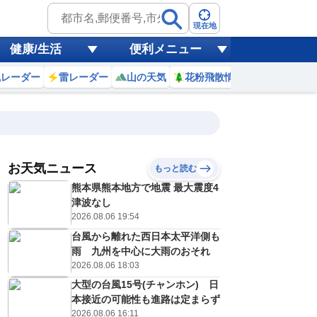
現在地
健康/生活
便利メニュー
風レーダー
雷レーダー
山の天気
花粉飛散情報
世界天気
お天気ニュース
もっと読む
8日(土)
熊本県熊本地方で地震 最大震度4
6
17
18
19
20
21
22
23
0
津波なし
2026.08.06 19:54
台風から離れた西日本太平洋側も
0
0
0
0
0
0
0
0
雨 九州を中心に大雨のおそれ
リ
ミリ
ミリ
ミリ
ミリ
ミリ
ミリ
ミリ
ミリ
2026.08.06 18:03
34
32
31
29
29
28
27
27
℃
℃
℃
℃
℃
℃
℃
℃
℃
大型の台風15号(チャンホン) 日
本接近の可能性も進路は定まらず
2
2
2
1
1
1
1
1
/s
m/s
m/s
m/s
m/s
m/s
m/s
m/s
m/s
2026.08.06 16:11