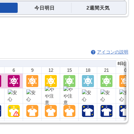
今日明日
2週間天気
アイコンの説明
8日(土)
6
9
12
15
18
21
0