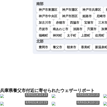
南部
神戸市東灘区
神戸市灘区
神戸市兵庫区
神戸市中央区
神戸市西区
姫路市
尼崎市
加古川市
赤穂市
西脇市
宝塚市
三木
丹波市
南あわじ市
淡路市
宍粟市
加
福崎町
神河町
太子町
上郡町
佐用町
北部
豊岡市
養父市
朝来市
香美町
新温泉
兵庫県養父市付近に寄せられたウェザーリポート
8月6日(木)14:14
8月6日(木)13:15
8月6日(木)10:23
8月6日(木)10:12