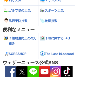
釣り天気
マリン天気
ゴルフ場の天気
スポーツ天気
風邪予防指数
乾燥指数
便利なメニュー
予報精度向上の取り
予報に関するFAQ
組み
ら離れた西日本太平洋
【熊本八代で39℃観測】被災地・熊本へ
【台風15号 202
SORASHOP
The Last 10-second
心に大雨のおそれ
台風による雨風の影響は？
の可能性も進路は定
新）
ウェザーニュース公式SNS