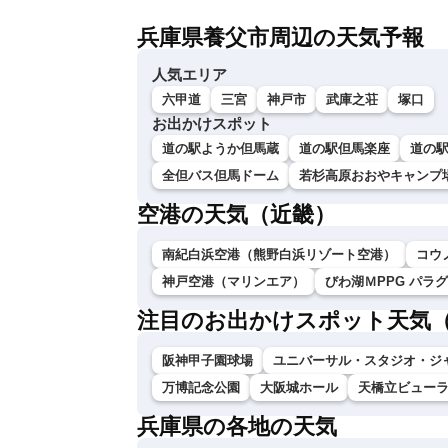
兵庫県養父市周辺の天気予報
人気エリア
六甲道
三宮
神戸市
武庫之荘
塚口
お出かけスポット
道の駅ようか但馬蔵
道の駅但馬楽座
道の
全但バス但馬ドーム
若杉高原おおやキャンプ
空港の天気（近畿）
南紀白浜空港（熊野白浜リゾート空港）
コウ
神戸空港（マリンエア）
びわ湖ＭPPG パラ
注目のお出かけスポット天気
阪神甲子園球場
ユニバーサル・スタジオ・ジ
万博記念公園
大阪城ホール
天橋立ビュー
兵庫県の各地の天気