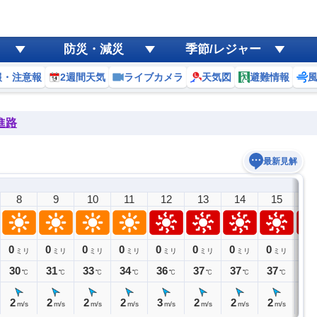
防災・減災
季節/レジャー
報・注意報
2週間天気
ライブカメラ
天気図
避難情報
進路
最新見解
8
9
10
11
12
13
14
15
1
0
0
0
0
0
0
0
0
0
ミリ
ミリ
ミリ
ミリ
ミリ
ミリ
ミリ
ミリ
ミ
30
31
33
34
36
37
37
37
36
℃
℃
℃
℃
℃
℃
℃
℃
2
2
2
2
3
2
2
2
2
m/s
m/s
m/s
m/s
m/s
m/s
m/s
m/s
m