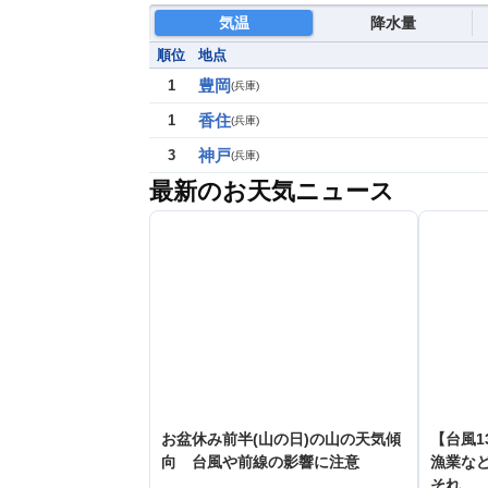
気温
降水量
順位
地点
豊岡
1
(
兵庫
)
香住
1
(
兵庫
)
神戸
3
(
兵庫
)
最新のお天気ニュース
お盆休み前半(山の日)の山の天気傾
【台風1
向 台風や前線の影響に注意
漁業など
それ