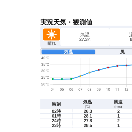
実況天気・観測値
気温
27.3
℃
晴れ
気温
風
気温
風速
時刻
(℃)
(m/s)
02時
26.3
2
01時
28.1
1
24時
27.8
2
23時
28.5
1