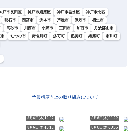
神戸市長田区
神戸市須磨区
神戸市垂水区
神戸市北区
明石市
西宮市
洲本市
芦屋市
伊丹市
相生市
市
高砂市
川西市
小野市
三田市
加西市
丹波篠山市
東市
たつの市
猪名川町
多可町
稲美町
播磨町
市川町
町
予報精度向上の取り組みについて
8月6日(木)12:27
8月6日(木)11:22
8月6日(木)10:11
8月6日(木)10:06