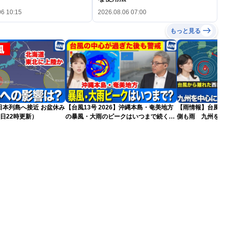
06 10:15
2026.08.06 07:00
もっと見る
島へ接近 お盆休み
【台風13号 2026】沖縄本島・奄美地方
【雨情報】台風か
日22時更新）
の暴風・大雨のピークはいつまで続く？
側も雨 九州を中
（6日18時更新）