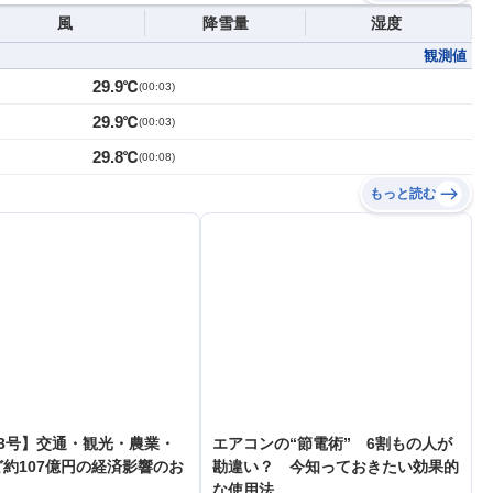
風
降雪量
湿度
観測値
29.9℃
(
00:03
)
29.9℃
(
00:03
)
29.8℃
(
00:08
)
もっと読む
3号】交通・観光・農業・
エアコンの“節電術” 6割もの人が
約107億円の経済影響のお
勘違い？ 今知っておきたい効果的
な使用法