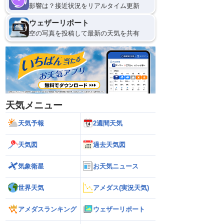
影響は？接近状況をリアルタイム更新
ウェザーリポート
空の写真を投稿して最新の天気を共有
天気メニュー
天気予報
2週間天気
天気図
過去天気図
気象衛星
お天気ニュース
世界天気
アメダス(実況天気)
アメダスランキング
ウェザーリポート