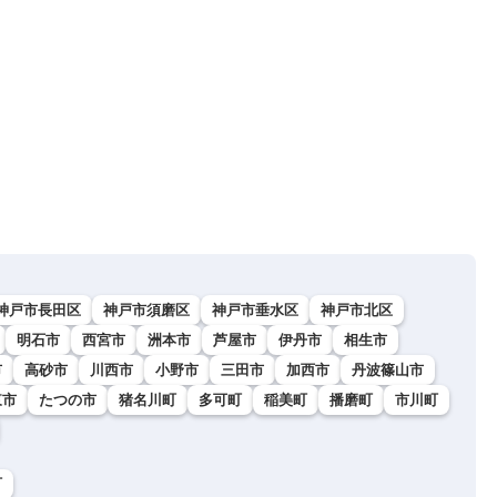
神戸市長田区
神戸市須磨区
神戸市垂水区
神戸市北区
明石市
西宮市
洲本市
芦屋市
伊丹市
相生市
市
高砂市
川西市
小野市
三田市
加西市
丹波篠山市
東市
たつの市
猪名川町
多可町
稲美町
播磨町
市川町
町