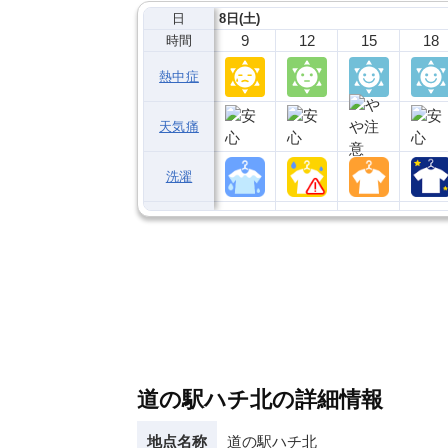
日
8日(土)
9
12
15
18
時間
熱中症
天気痛
洗濯
道の駅ハチ北の詳細情報
地点名称
道の駅ハチ北