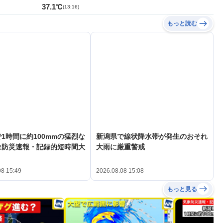
37.1℃
(
13:16
)
もっと読む
1時間に約100mmの猛烈な
新潟県で線状降水帯が発生のおそれ
象防災速報・記録的短時間大
大雨に厳重警戒
08 15:49
2026.08.08 15:08
もっと見る