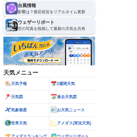
台風情報
影響は？接近状況をリアルタイム更新
ウェザーリポート
空の写真を投稿して最新の天気を共有
天気メニュー
天気予報
2週間天気
天気図
過去天気図
気象衛星
お天気ニュース
世界天気
アメダス(実況天気)
アメダスランキング
ウェザーリポート