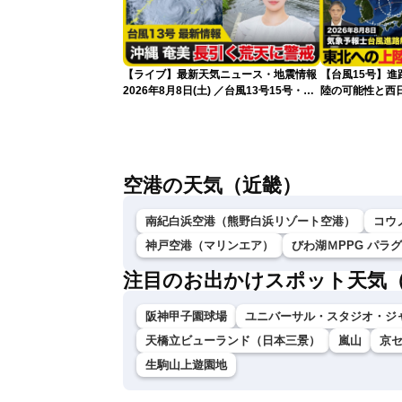
【ライブ】最新天気ニュース・地震情報
【台風15号】
2026年8月8日(土) ／台風13号15号・ゲ
陸の可能性と西
リラ雷雨最新見解・令和8年熊本地震情
性
報〈ウェザーニュースLiVEイブニング・
小川千奈／芳野達郎〉
空港の天気（近畿）
南紀白浜空港（熊野白浜リゾート空港）
コウ
神戸空港（マリンエア）
びわ湖ＭPPG パラ
注目のお出かけスポット天気
阪神甲子園球場
ユニバーサル・スタジオ・ジ
天橋立ビューランド（日本三景）
嵐山
京
生駒山上遊園地