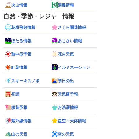
火山情報
避難情報
自然・季節・レジャー情報
花粉飛散情報
さくら開花情報
ほたる情報
あじさい情報
熱中症予報
花火天気
紅葉情報
イルミネーション
スキー＆スノボ
初日の出
初詣
天気痛予報
服装予報
お洗濯情報
紫外線情報
星空・天体情報
山の天気
空の天気