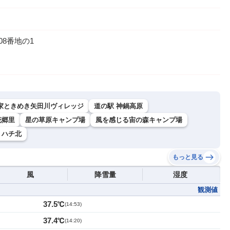
8番地の1
れ家ときめき矢田川ヴィレッジ
道の駅 神鍋高原
花郷里
星の草原キャンプ場
風を感じる宙の森キャンプ場
 ハチ北
もっと見る
風
降雪量
湿度
観測値
37.5℃
(
14:53
)
37.4℃
(
14:20
)