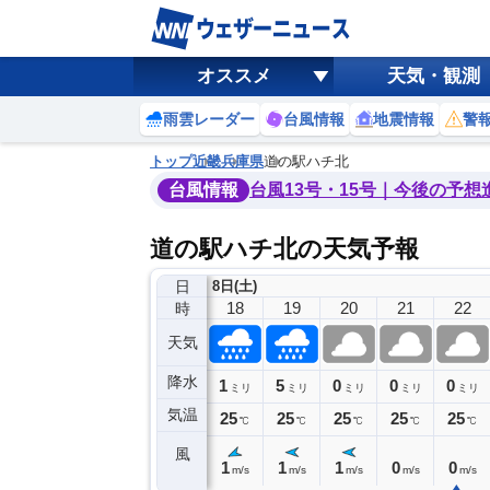
オススメ
天気・観測
雨雲レーダー
台風情報
地震情報
警
トップ
近畿
兵庫県
道の駅ハチ北
台風情報
台風13号・15号｜今後の予想
道の駅ハチ北の天気予報
日
8日(土)
14
15
16
17
18
19
20
21
22
時
天気
降水
7
3
1
1
5
0
0
0
ミリ
ミリ
ミリ
ミリ
ミリ
ミリ
ミリ
ミリ
ミリ
気温
31
28
26
26
25
25
25
25
25
℃
℃
℃
℃
℃
℃
℃
℃
℃
風
2
3
3
1
1
1
1
0
0
m/s
m/s
m/s
m/s
m/s
m/s
m/s
m/s
m/s