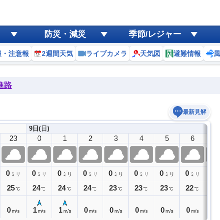
防災・減災
季節/レジャー
報・注意報
2週間天気
ライブカメラ
天気図
避難情報
進路
最新見解
9日(日)
23
0
1
2
3
4
5
6
7
0
0
0
0
0
0
0
0
0
ミリ
ミリ
ミリ
ミリ
ミリ
ミリ
ミリ
ミリ
25
24
24
24
23
23
23
22
23
℃
℃
℃
℃
℃
℃
℃
℃
0
1
1
0
0
0
0
0
0
m/s
m/s
m/s
m/s
m/s
m/s
m/s
m/s
m