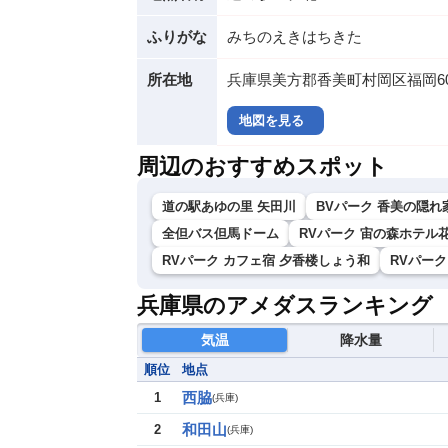
ふりがな
みちのえきはちきた
所在地
兵庫県美方郡香美町村岡区福岡60
地図を見る
周辺のおすすめスポット
道の駅あゆの里 矢田川
BVパーク 香美の隠
全但バス但馬ドーム
RVパーク 宙の森ホテル
RVパーク カフェ宿 夕香楼しょう和
RVパーク
兵庫県のアメダスランキング
気温
降水量
順位
地点
西脇
1
(
兵庫
)
和田山
2
(
兵庫
)