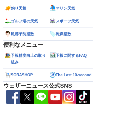
釣り天気
マリン天気
ゴルフ場の天気
スポーツ天気
い雷雨】新潟は線状降
【お盆と台風15号】台風は東北接近のお
【台風13号】停電
れも＜気象防災速報・
それ 接近後はゲリラ雷雨の頻度高まる
で強い雨風が特徴
風邪予防指数
乾燥指数
＞
影響が長引くおそ
便利なメニュー
予報精度向上の取り
予報に関するFAQ
組み
SORASHOP
The Last 10-second
ウェザーニュース公式SNS