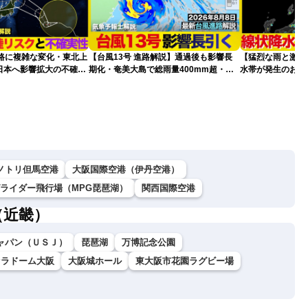
進路に複雑な変化・東北上
【台風13号 進路解説】通過後も影響長
【猛烈な雨と激し
日本へ影響拡大の不確実
期化・奄美大島で総雨量400mm超・高
水帯が発生のおそ
波に要警戒（2026.08.08 16:00）
記録的短時間大雨
ノトリ但馬空港
大阪国際空港（伊丹空港）
グライダー飛行場（MPG琵琶湖）
関西国際空港
（近畿）
ャパン（ＵＳＪ）
琵琶湖
万博記念公園
セラドーム大阪
大阪城ホール
東大阪市花園ラグビー場