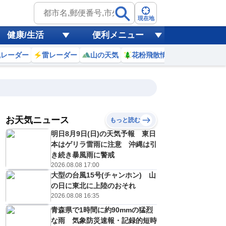
現在地
健康/生活
便利メニュー
風レーダー
雷レーダー
山の天気
花粉飛散情報
世界天気
お天気ニュース
もっと読む
明日8月9日(日)の天気予報 東日
8
9
10
11
12
13
14
15
本はゲリラ雷雨に注意 沖縄は引
き続き暴風雨に警戒
2026.08.08 17:00
大型の台風15号(チャンホン) 山
0
0
0
0
0
0
0
0
ミリ
ミリ
ミリ
ミリ
ミリ
ミリ
ミリ
ミリ
ミリ
の日に東北に上陸のおそれ
25
26
27
28
29
29
29
29
℃
℃
℃
℃
℃
℃
℃
℃
℃
2026.08.08 16:35
青森県で1時間に約90mmの猛烈
1
1
1
1
1
2
2
2
/s
m/s
m/s
m/s
m/s
m/s
m/s
m/s
m/s
な雨 気象防災速報・記録的短時