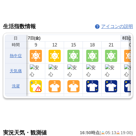
生活指数情報
アイコンの説明
日
7日(金)
8日(土)
9
12
15
18
21
0
時間
熱中症
天気痛
洗濯
実況天気・観測値
16:50時点
(
05:13
19:00
)