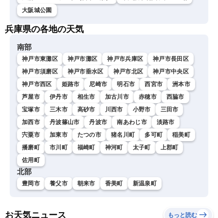
大阪城公園
兵庫県の各地の天気
南部
神戸市東灘区
神戸市灘区
神戸市兵庫区
神戸市長田区
神戸市須磨区
神戸市垂水区
神戸市北区
神戸市中央区
神戸市西区
姫路市
尼崎市
明石市
西宮市
洲本市
芦屋市
伊丹市
相生市
加古川市
赤穂市
西脇市
宝塚市
三木市
高砂市
川西市
小野市
三田市
加西市
丹波篠山市
丹波市
南あわじ市
淡路市
宍粟市
加東市
たつの市
猪名川町
多可町
稲美町
播磨町
市川町
福崎町
神河町
太子町
上郡町
佐用町
北部
豊岡市
養父市
朝来市
香美町
新温泉町
お天気ニュース
もっと読む