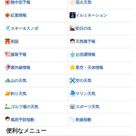
熱中症予報
花火天気
紅葉情報
イルミネーション
スキー＆スノボ
初日の出
初詣
天気痛予報
服装予報
お洗濯情報
紫外線情報
星空・天体情報
山の天気
空の天気
釣り天気
マリン天気
ゴルフ場の天気
スポーツ天気
風邪予防指数
乾燥指数
便利なメニュー