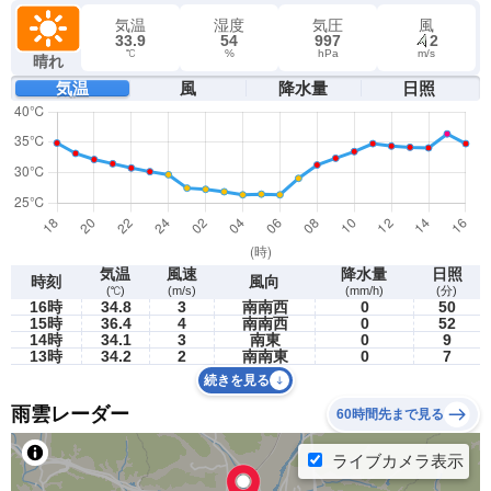
気温
湿度
気圧
風
33.9
54
997
2
℃
%
hPa
m/s
晴れ
気温
風
降水量
日照
気温
風速
降水量
日照
時刻
風向
(℃)
(m/s)
(mm/h)
(分)
16時
34.8
3
南南西
0
50
15時
36.4
4
南南西
0
52
14時
34.1
3
南東
0
9
13時
34.2
2
南南東
0
7
続きを見る
雨雲レーダー
60時間先まで見る