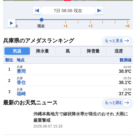
兵庫県のアメダスランキング
もっと見る
気温
降水量
風
降雪量
湿度
順位
地点
観測値
兵庫
14:02
1
豊岡
38.9℃
兵庫
15:51
2
香住
38.1℃
兵庫
14:59
3
福崎
37.2℃
最新のお天気ニュース
もっと読む
沖縄本島地方で線状降水帯が発生のおそれ 大雨に
厳重警戒
2026.08.07 15:18