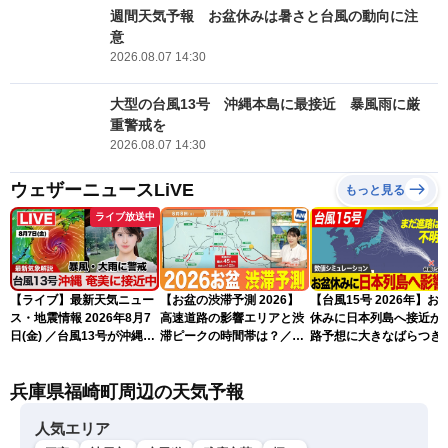
週間天気予報 お盆休みは暑さと台風の動向に注
意
2026.08.07 14:30
大型の台風13号 沖縄本島に最接近 暴風雨に厳
重警戒を
2026.08.07 14:30
ウェザーニュースLiVE
もっと見る
ライブ放送中
【ライブ】最新天気ニュー
【お盆の渋滞予測 2026】
【台風15号 2026年】お
ス・地震情報 2026年8月7
高速道路の影響エリアと渋
休みに日本列島へ接近か 
日(金) ／台風13号が沖縄・
滞ピークの時間帯は？／
路予想に大きなばらつき
奄美に最接近へ 令和8年
NEXCO中日本情報
（7日13時更新）
熊本地震情報〈ウェザーニ
兵庫県福崎町周辺の天気予報
ュースLiVEイブニング・小
川千奈／内藤邦裕〉
人気エリア