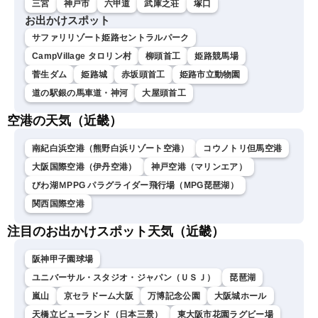
三宮
神戸市
六甲道
武庫之荘
塚口
お出かけスポット
サファリリゾート姫路セントラルパーク
CampVillage タロリン村
柳頭首工
姫路競馬場
菅生ダム
姫路城
赤坂頭首工
姫路市立動物園
道の駅銀の馬車道・神河
大屋頭首工
空港の天気（近畿）
南紀白浜空港（熊野白浜リゾート空港）
コウノトリ但馬空港
大阪国際空港（伊丹空港）
神戸空港（マリンエア）
びわ湖ＭPPG パラグライダー飛行場（MPG琵琶湖）
関西国際空港
注目のお出かけスポット天気（近畿）
阪神甲子園球場
ユニバーサル・スタジオ・ジャパン（ＵＳＪ）
琵琶湖
嵐山
京セラドーム大阪
万博記念公園
大阪城ホール
天橋立ビューランド（日本三景）
東大阪市花園ラグビー場