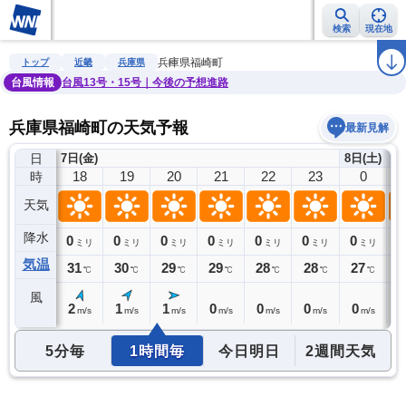
検索
現在地
雨雲レーダー
台風情報
地震情報
警報・注意報
2週間天気
ラ
兵庫県福崎町
トップ
近畿
兵庫県
台風情報
台風13号・15号｜今後の予想進路
兵庫県福崎町の天気予報
最新見解
日
7日(金)
8日(土)
17
18
19
20
21
22
23
0
時
天気
降水
0
0
0
0
0
0
0
0
0
ミリ
ミリ
ミリ
ミリ
ミリ
ミリ
ミリ
ミリ
気温
32
31
30
29
29
28
28
27
2
℃
℃
℃
℃
℃
℃
℃
℃
風
3
2
1
1
0
0
0
0
0
m/s
m/s
m/s
m/s
m/s
m/s
m/s
m/s
5分毎
1時間毎
今日明日
2週間天気