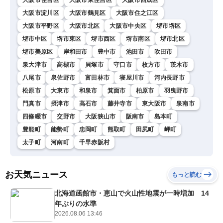
大阪市淀川区
大阪市鶴見区
大阪市住之江区
大阪市平野区
大阪市北区
大阪市中央区
堺市堺区
堺市中区
堺市東区
堺市西区
堺市南区
堺市北区
堺市美原区
岸和田市
豊中市
池田市
吹田市
泉大津市
高槻市
貝塚市
守口市
枚方市
茨木市
八尾市
泉佐野市
富田林市
寝屋川市
河内長野市
松原市
大東市
和泉市
箕面市
柏原市
羽曳野市
門真市
摂津市
高石市
藤井寺市
東大阪市
泉南市
四條畷市
交野市
大阪狭山市
阪南市
島本町
豊能町
能勢町
忠岡町
熊取町
田尻町
岬町
太子町
河南町
千早赤阪村
お天気ニュース
もっと読む
北海道函館市・恵山で火山性地震が一時増加 14
年ぶりの水準
2026.08.06 13:46