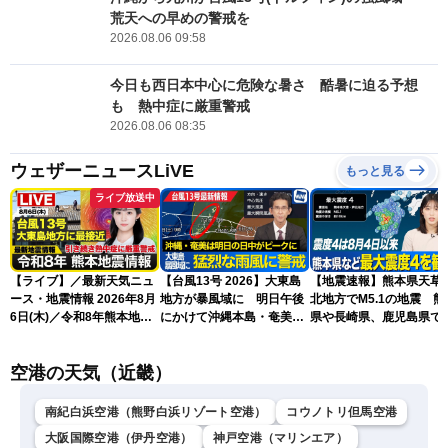
荒天への早めの警戒を
2026.08.06 09:58
今日も西日本中心に危険な暑さ 酷暑に迫る予想
も 熱中症に厳重警戒
2026.08.06 08:35
ウェザーニュースLiVE
もっと見る
ライブ放送中
【ライブ】／最新天気ニュ
【台風13号 2026】大東島
【地震速報】熊本県天草
ース・地震情報 2026年8月
地方が暴風域に 明日午後
北地方でM5.1の地震 熊
6日(木)／令和8年熊本地震
にかけて沖縄本島・奄美通
県や長崎県、鹿児島県で
情報／台風13号が大東島地
過する見込み 早めの備え
度4を観測
方に最接近〈ウェザーニュ
を ※8月6日10時更新
空港の天気（近畿）
ースLiVEアフタヌーン・青
原桃香／本田竜也〉
南紀白浜空港（熊野白浜リゾート空港）
コウノトリ但馬空港
大阪国際空港（伊丹空港）
神戸空港（マリンエア）