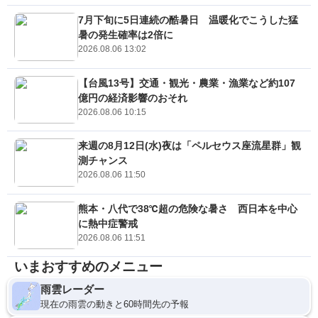
7月下旬に5日連続の酷暑日 温暖化でこうした猛
暑の発生確率は2倍に
2026.08.06 13:02
【台風13号】交通・観光・農業・漁業など約107
億円の経済影響のおそれ
2026.08.06 10:15
来週の8月12日(水)夜は「ペルセウス座流星群」観
測チャンス
2026.08.06 11:50
熊本・八代で38℃超の危険な暑さ 西日本を中心
に熱中症警戒
2026.08.06 11:51
いまおすすめのメニュー
雨雲レーダー
現在の雨雲の動きと60時間先の予報