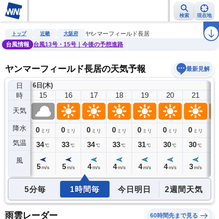
検索
現在地
雨雲レーダー
台風情報
地震情報
警報・注意報
2週間天気
ラ
ヤンマーフィールド長居
トップ
近畿
大阪府
台風情報
台風13号・15号｜今後の予想進路
ヤンマーフィールド長居の天気予報
最新見解
日
6日(木)
14
15
16
17
18
19
20
21
時
天気
降水
0
0
0
0
0
0
0
0
0
ミリ
ミリ
ミリ
ミリ
ミリ
ミリ
ミリ
ミリ
気温
35
34
33
34
33
31
30
30
3
℃
℃
℃
℃
℃
℃
℃
℃
風
4
5
5
4
4
4
4
3
2
m/s
m/s
m/s
m/s
m/s
m/s
m/s
m/s
5分毎
1時間毎
今日明日
2週間天気
雨雲レーダー
60時間先まで見る