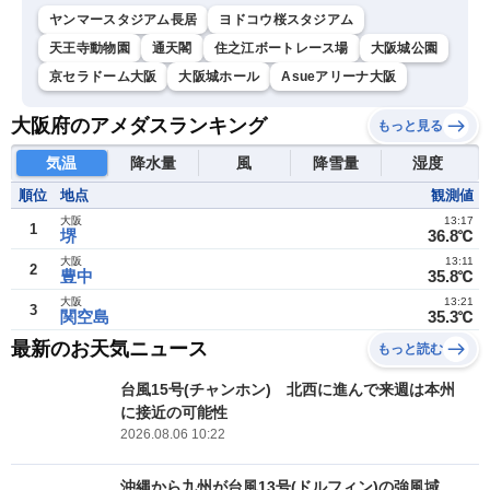
ヤンマースタジアム長居
ヨドコウ桜スタジアム
天王寺動物園
通天閣
住之江ボートレース場
大阪城公園
京セラドーム大阪
大阪城ホール
Asueアリーナ大阪
大阪府のアメダスランキング
もっと見る
気温
降水量
風
降雪量
湿度
順位
地点
観測値
大阪
13:17
1
堺
36.8℃
大阪
13:11
2
豊中
35.8℃
大阪
13:21
3
関空島
35.3℃
最新のお天気ニュース
もっと読む
台風15号(チャンホン) 北西に進んで来週は本州
に接近の可能性
2026.08.06 10:22
沖縄から九州が台風13号(ドルフィン)の強風域