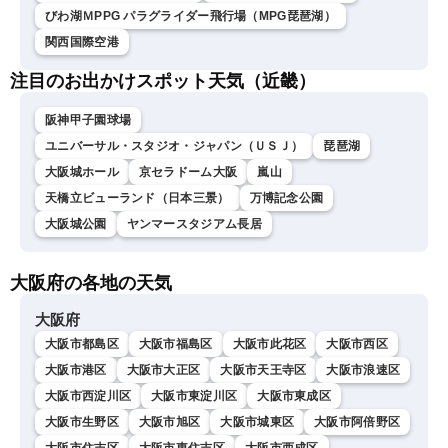
びわ湖ＭPPG パラグライダー飛行場（MPG琵琶湖）
関西国際空港
注目のお出かけスポット天気（近畿）
阪神甲子園球場
ユニバーサル・スタジオ・ジャパン（ＵＳＪ）
琵琶湖
大阪城ホール
京セラドーム大阪
嵐山
天橋立ビューランド（日本三景）
万博記念公園
大阪城公園
ヤンマースタジアム長居
大阪府の各地の天気
大阪府
大阪市都島区
大阪市福島区
大阪市此花区
大阪市西区
大阪市港区
大阪市大正区
大阪市天王寺区
大阪市浪速区
大阪市西淀川区
大阪市東淀川区
大阪市東成区
大阪市生野区
大阪市旭区
大阪市城東区
大阪市阿倍野区
大阪市住吉区
大阪市東住吉区
大阪市西成区