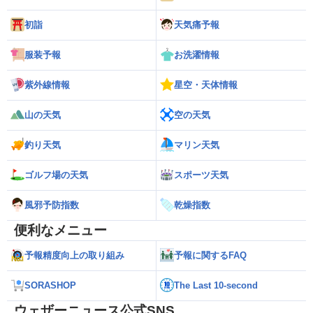
初詣
天気痛予報
服装予報
お洗濯情報
紫外線情報
星空・天体情報
山の天気
空の天気
釣り天気
マリン天気
ゴルフ場の天気
スポーツ天気
風邪予防指数
乾燥指数
便利なメニュー
予報精度向上の取り組み
予報に関するFAQ
SORASHOP
The Last 10-second
ウェザーニュース公式SNS