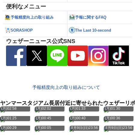
便利なメニュー
予報精度向上の取り組み
予報に関するFAQ
SORASHOP
The Last 10-second
ウェザーニュース公式SNS
予報精度向上の取り組みについて
ヤンマースタジアム長居付近に寄せられたウェザーリ
8月10日
8月10日
8月10日
8月10日
(月)02:58
(月)02:02
(月)01:33
(月)01:30
8月10日
8月10日
8月10日
8月10日
(月)01:25
(月)00:45
(月)00:40
(月)00:36
8月10日
8月10日
(月)00:29
(月)00:05
8月9日(日)23:56
8月9日(日)23:56