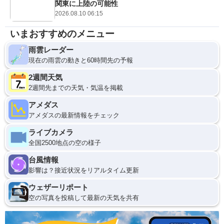
関東に上陸の可能性
2026.08.10 06:15
いまおすすめのメニュー
雨雲レーダー
現在の雨雲の動きと60時間先の予報
2週間天気
2週間先までの天気・気温を掲載
アメダス
アメダスの最新情報をチェック
ライブカメラ
全国2500地点の空の様子
台風情報
影響は？接近状況をリアルタイム更新
ウェザーリポート
空の写真を投稿して最新の天気を共有