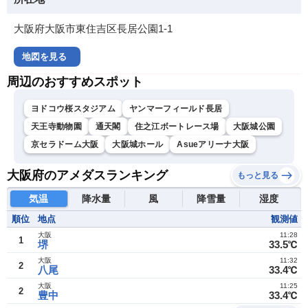
大阪府大阪市東住吉区長居公園1-1
地図を見る
周辺のおすすめスポット
ヨドコウ桜スタジアム
ヤンマーフィールド長居
天王寺動物園
通天閣
住之江ボートレース場
大阪城公園
京セラドーム大阪
大阪城ホール
Asueアリーナ大阪
大阪府のアメダスランキング
もっと見る
気温
降水量
風
降雪量
湿度
順位
地点
観測値
大阪
11:28
1
堺
33.5℃
大阪
11:32
2
八尾
33.4℃
大阪
11:25
2
豊中
33.4℃