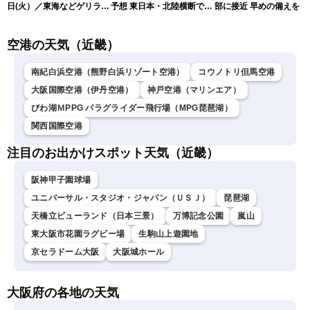
日(火）／東海などゲリラ雷
予想 東日本・北陸横断で大
部に接近 早めの備えを（
雨に注意 東北や関東は早め
雨や暴風に要警戒（10日9
日6時更新）
の台風対策を〈ウェザーニ
時現在）
空港の天気（近畿）
ュースLiVEコーヒータイ
ム・小林李衣奈／有賀哲
夫〉
南紀白浜空港（熊野白浜リゾート空港）
コウノトリ但馬空港
大阪国際空港（伊丹空港）
神戸空港（マリンエア）
びわ湖ＭPPG パラグライダー飛行場（MPG琵琶湖）
関西国際空港
注目のお出かけスポット天気（近畿）
阪神甲子園球場
ユニバーサル・スタジオ・ジャパン（ＵＳＪ）
琵琶湖
天橋立ビューランド（日本三景）
万博記念公園
嵐山
東大阪市花園ラグビー場
生駒山上遊園地
京セラドーム大阪
大阪城ホール
大阪府の各地の天気