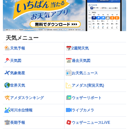
天気メニュー
天気予報
2週間天気
天気図
過去天気図
気象衛星
お天気ニュース
世界天気
アメダス(実況天気)
アメダスランキング
ウェザーリポート
河川水位情報
ライブカメラ
長期予報
ウェザーニュースLiVE