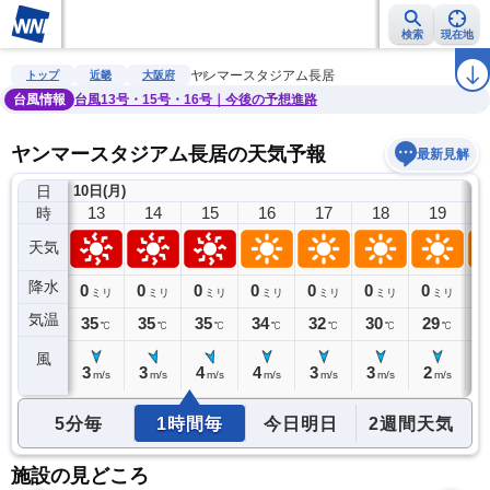
検索
現在地
雨雲レーダー
台風情報
地震情報
警報・注意報
2週間天気
ラ
ヤンマースタジアム長居
トップ
近畿
大阪府
台風情報
台風13号・15号・16号｜今後の予想進路
ヤンマースタジアム長居の天気予報
最新見解
日
10日(月)
12
13
14
15
16
17
18
19
時
天気
降水
0
0
0
0
0
0
0
0
0
ミリ
ミリ
ミリ
ミリ
ミリ
ミリ
ミリ
ミリ
気温
34
35
35
35
34
32
30
29
2
℃
℃
℃
℃
℃
℃
℃
℃
風
2
3
3
4
4
3
3
2
2
m/s
m/s
m/s
m/s
m/s
m/s
m/s
m/s
5分毎
1時間毎
今日明日
2週間天気
施設の見どころ