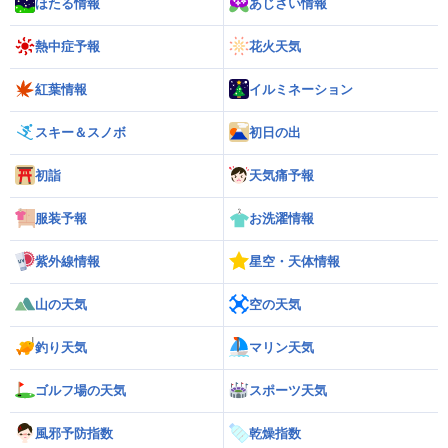
ほたる情報
あじさい情報
熱中症予報
花火天気
紅葉情報
イルミネーション
スキー＆スノボ
初日の出
初詣
天気痛予報
服装予報
お洗濯情報
紫外線情報
星空・天体情報
山の天気
空の天気
釣り天気
マリン天気
ゴルフ場の天気
スポーツ天気
風邪予防指数
乾燥指数