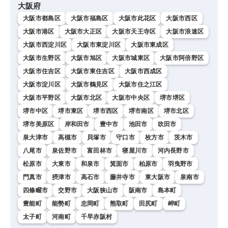
大阪府
大阪市都島区
大阪市福島区
大阪市此花区
大阪市西区
大阪市港区
大阪市大正区
大阪市天王寺区
大阪市浪速区
大阪市西淀川区
大阪市東淀川区
大阪市東成区
大阪市生野区
大阪市旭区
大阪市城東区
大阪市阿倍野区
大阪市住吉区
大阪市東住吉区
大阪市西成区
大阪市淀川区
大阪市鶴見区
大阪市住之江区
大阪市平野区
大阪市北区
大阪市中央区
堺市堺区
堺市中区
堺市東区
堺市西区
堺市南区
堺市北区
堺市美原区
岸和田市
豊中市
池田市
吹田市
泉大津市
高槻市
貝塚市
守口市
枚方市
茨木市
八尾市
泉佐野市
富田林市
寝屋川市
河内長野市
松原市
大東市
和泉市
箕面市
柏原市
羽曳野市
門真市
摂津市
高石市
藤井寺市
東大阪市
泉南市
四條畷市
交野市
大阪狭山市
阪南市
島本町
豊能町
能勢町
忠岡町
熊取町
田尻町
岬町
太子町
河南町
千早赤阪村