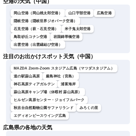
空港の天気（中国）
岡山空港（岡山桃太郎空港）
山口宇部空港
広島空港
隠岐空港（隠岐世界ジオパーク空港）
石見空港（萩・石見空港）
米子鬼太郎空港
鳥取砂丘コナン空港
岩国錦帯橋空港
出雲空港（出雲縁結び空港）
注目のお出かけスポット天気（中国）
MAZDA Zoom-Zoom スタジアム広島（マツダスタジアム）
道の駅蒜山高原
厳島神社（宮島）
神石高原ティアガルテン
浦富海岸
蒜山高原キャンプ場（休暇村 蒜山高原）
ヒルゼン高原センター・ジョイフルパーク
秋吉台自然動物公園サファリランド
みろくの里
エディオンピースウイング広島
広島県の各地の天気