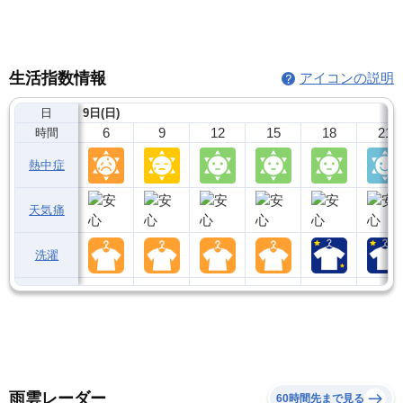
生活指数情報
アイコンの説明
日
9日(日)
6
9
12
15
18
21
時間
熱中症
天気痛
洗濯
雨雲レーダー
60時間先まで見る