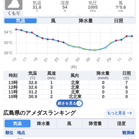
気温
湿度
気圧
風
31.8
54
1005
0.6
℃
%
hPa
m/s
くもり
気温
風
降水量
日照
気温
風速
降水量
日照
時刻
風向
(℃)
(m/s)
(mm/h)
(分)
13時
32.6
1
北東
0
7
12時
32.6
3
北東
0
6
11時
31.2
1
北東
0
3
10時
30.9
2
北北東
0
0
続きを見る
広島県のアメダスランキング
もっと見る
気温
降水量
風
降雪量
湿度
順位
地点
観測値