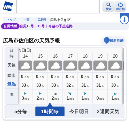
検索
現在地
雨雲レーダー
台風情報
地震情報
警報・注意報
2週間天気
ラ
広島市佐伯区
トップ
中国
広島県
台風情報
台風13号・15号｜今後の予想進路
広島市佐伯区の天気予報
最新見解
日
9日(日)
13
14
15
16
17
18
19
20
時
天気
降水
0
0
0
0
0
0
0
0
0
ミリ
ミリ
ミリ
ミリ
ミリ
ミリ
ミリ
ミリ
気温
32
33
33
33
32
31
31
30
2
℃
℃
℃
℃
℃
℃
℃
℃
風
3
3
2
2
1
1
0
1
1
m/s
m/s
m/s
m/s
m/s
m/s
m/s
m/s
5分毎
1時間毎
今日明日
2週間天気