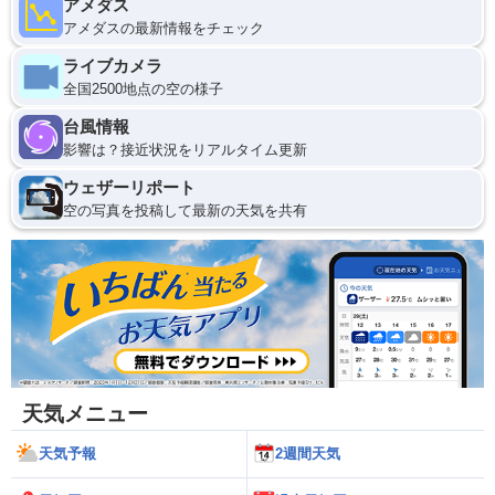
アメダス
アメダスの最新情報をチェック
ライブカメラ
全国2500地点の空の様子
台風情報
影響は？接近状況をリアルタイム更新
ウェザーリポート
空の写真を投稿して最新の天気を共有
天気メニュー
天気予報
2週間天気