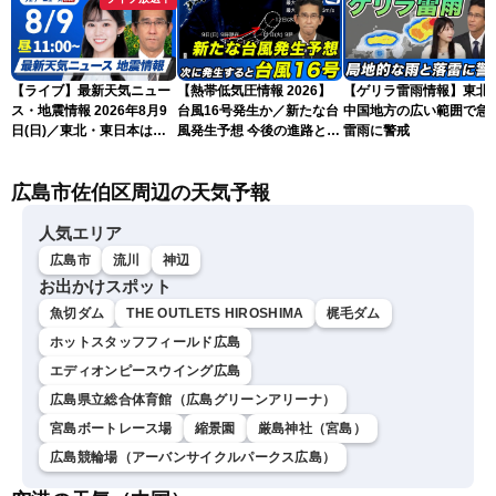
【ライブ】最新天気ニュー
【熱帯低気圧情報 2026】
【ゲリラ雷雨情報】東北
ス・地震情報 2026年8月9
台風16号発生か／新たな台
中国地方の広い範囲で急
日(日)／東北・東日本は急
風発生予想 今後の進路と日
雷雨に警戒
な雷雨に注意〈ウェザーニ
本への影響は？(9日 12時更
ュースLiVEコーヒータイ
新)
広島市佐伯区周辺の天気予報
ム・青原桃香／山口剛央〉
人気エリア
広島市
流川
神辺
お出かけスポット
魚切ダム
THE OUTLETS HIROSHIMA
梶毛ダム
ホットスタッフフィールド広島
エディオンピースウイング広島
広島県立総合体育館（広島グリーンアリーナ）
宮島ボートレース場
縮景園
厳島神社（宮島）
広島競輪場（アーバンサイクルパークス広島）