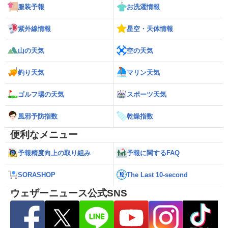
服装予報
お洗濯情報
紫外線情報
星空・天体情報
山の天気
空の天気
釣り天気
マリン天気
ゴルフ場の天気
スポーツ天気
風邪予防指数
乾燥指数
便利なメニュー
予報精度向上の取り組み
予報に関するFAQ
SORASHOP
The Last 10-second
ウェザーニュース公式SNS