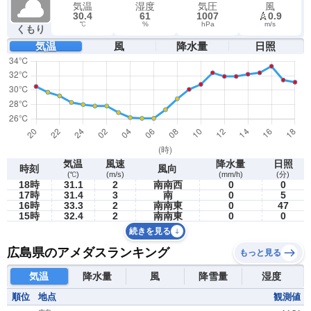
気温
湿度
気圧
風
30.4
61
1007
0.9
℃
%
hPa
m/s
くもり
気温
風
降水量
日照
気温
風速
降水量
日照
時刻
風向
(℃)
(m/s)
(mm/h)
(分)
18時
31.1
2
南南西
0
0
17時
31.4
3
南
0
5
16時
33.3
2
南南東
0
47
15時
32.4
2
南南東
0
0
続きを見る
広島県のアメダスランキング
もっと見る
気温
降水量
風
降雪量
湿度
順位
地点
観測値