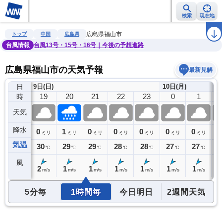
検索
現在地
雨雲レーダー
台風情報
地震情報
警報・注意報
2週間天気
ラ
広島県福山市
トップ
中国
広島県
台風情報
台風13号・15号・16号｜今後の予想進路
広島県福山市の天気予報
最新見解
日
9日(日)
10日(月)
18
19
20
21
22
23
0
1
時
天気
降水
0
0
1
0
0
0
0
0
0
ミリ
ミリ
ミリ
ミリ
ミリ
ミリ
ミリ
ミリ
気温
31
30
29
29
28
28
27
27
2
℃
℃
℃
℃
℃
℃
℃
℃
風
2
2
1
1
1
1
1
1
1
m/s
m/s
m/s
m/s
m/s
m/s
m/s
m/s
5分毎
1時間毎
今日明日
2週間天気