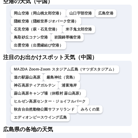
空港の天気（中国）
岡山空港（岡山桃太郎空港）
山口宇部空港
広島空港
隠岐空港（隠岐世界ジオパーク空港）
石見空港（萩・石見空港）
米子鬼太郎空港
鳥取砂丘コナン空港
岩国錦帯橋空港
出雲空港（出雲縁結び空港）
注目のお出かけスポット天気（中国）
MAZDA Zoom-Zoom スタジアム広島（マツダスタジアム）
道の駅蒜山高原
厳島神社（宮島）
神石高原ティアガルテン
浦富海岸
蒜山高原キャンプ場（休暇村 蒜山高原）
ヒルゼン高原センター・ジョイフルパーク
秋吉台自然動物公園サファリランド
みろくの里
エディオンピースウイング広島
広島県の各地の天気