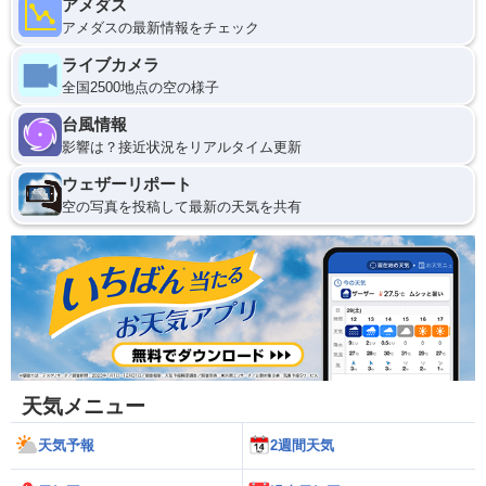
アメダス
アメダスの最新情報をチェック
ライブカメラ
全国2500地点の空の様子
台風情報
影響は？接近状況をリアルタイム更新
ウェザーリポート
空の写真を投稿して最新の天気を共有
天気メニュー
天気予報
2週間天気