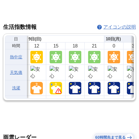
生活指数情報
アイコンの説明
日
9日(日)
10日(月)
12
15
18
21
0
3
時間
熱中症
天気痛
洗濯
雨雲レーダー
60時間先まで見る