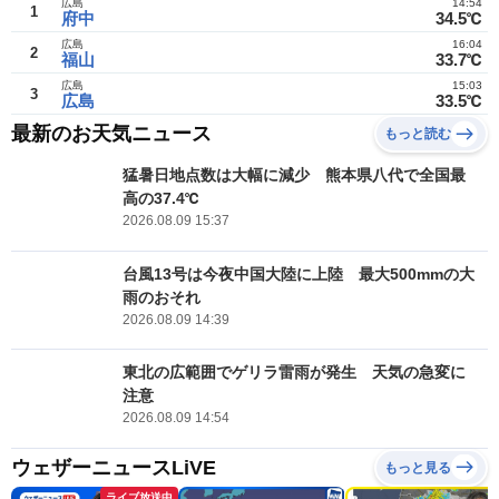
広島
14:54
1
府中
34.5℃
広島
16:04
2
福山
33.7℃
広島
15:03
3
広島
33.5℃
最新のお天気ニュース
もっと読む
猛暑日地点数は大幅に減少 熊本県八代で全国最
高の37.4℃
2026.08.09 15:37
台風13号は今夜中国大陸に上陸 最大500mmの大
雨のおそれ
2026.08.09 14:39
東北の広範囲でゲリラ雷雨が発生 天気の急変に
注意
2026.08.09 14:54
ウェザーニュースLiVE
もっと見る
ライブ放送中