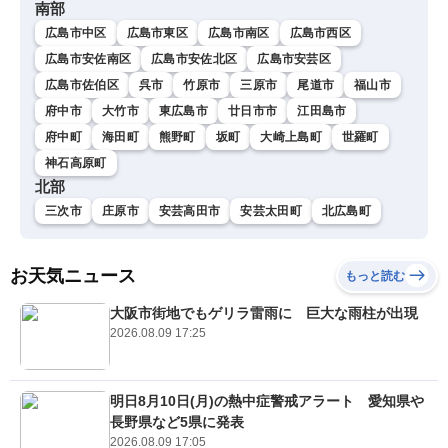
南部
広島市中区
広島市東区
広島市南区
広島市西区
広島市安佐南区
広島市安佐北区
広島市安芸区
広島市佐伯区
呉市
竹原市
三原市
尾道市
福山市
府中市
大竹市
東広島市
廿日市市
江田島市
府中町
海田町
熊野町
坂町
大崎上島町
世羅町
神石高原町
北部
三次市
庄原市
安芸高田市
安芸太田町
北広島町
お天気ニュース
もっと読む
大阪市街地でもゲリラ雷雨に 巨大な雨柱が出現
2026.08.09 17:25
明日8月10日(月)の熱中症警戒アラート 愛知県や
長野県など5県に発表
2026.08.09 17:05