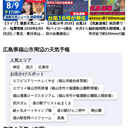
【ライブ】最新天気ニュー
【台風16号 2026】台風16
【気象速報】秋田県で「
ス・地震情報 2026年8月9
号(ペイロー)発生 今月3つ
録的短時間大雨情報」湯
日(日) ／東北・東日本は急
目の台風発生に
市付近で約100mmの猛
な雷雨に注意〈ウェザーニ
な雨
ュースLiVEイブニング・戸
広島県福山市周辺の天気予報
北美月／芳野達郎〉
人気エリア
神辺
流川
広島市
お出かけスポット
エフピコアリーナふくやま（福山市総合体育館）
エブリイ福山市民球場（福山市竹ケ端運動公園野球場）
福山通運ローズスタジアム（福山市竹ケ端運動公園陸上競技場）
四川ダム
道の駅アリストぬまくま
経ヶ丸オートキャンプ場
道の駅びんご府中
鞆公園
道の駅笠岡ベイファーム
高島