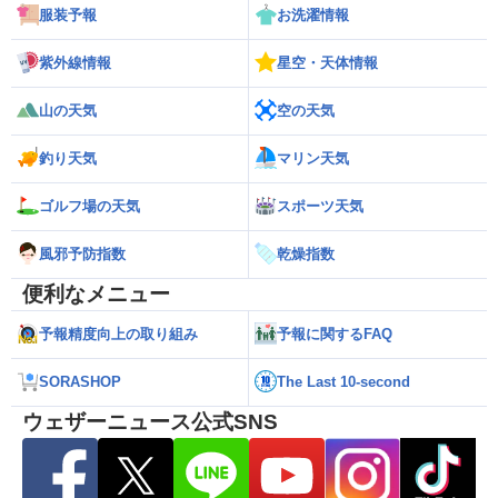
服装予報
お洗濯情報
紫外線情報
星空・天体情報
山の天気
空の天気
釣り天気
マリン天気
ゴルフ場の天気
スポーツ天気
風邪予防指数
乾燥指数
便利なメニュー
予報精度向上の取り組み
予報に関するFAQ
SORASHOP
The Last 10-second
ウェザーニュース公式SNS