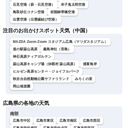
石見空港（萩・石見空港）
米子鬼太郎空港
鳥取砂丘コナン空港
岩国錦帯橋空港
出雲空港（出雲縁結び空港）
注目のお出かけスポット天気（中国）
MAZDA Zoom-Zoom スタジアム広島（マツダスタジアム）
道の駅蒜山高原
厳島神社（宮島）
神石高原ティアガルテン
蒜山高原キャンプ場（休暇村 蒜山高原）
浦富海岸
ヒルゼン高原センター・ジョイフルパーク
秋吉台自然動物公園サファリランド
みろくの里
岡山後楽園
広島県の各地の天気
南部
広島市中区
広島市東区
広島市南区
広島市西区
広島市安佐南区
広島市安佐北区
広島市安芸区