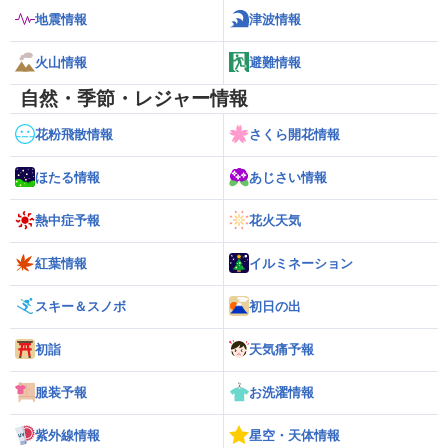
地震情報
津波情報
火山情報
避難情報
自然・季節・レジャー情報
花粉飛散情報
さくら開花情報
ほたる情報
あじさい情報
熱中症予報
花火天気
紅葉情報
イルミネーション
スキー＆スノボ
初日の出
初詣
天気痛予報
服装予報
お洗濯情報
紫外線情報
星空・天体情報