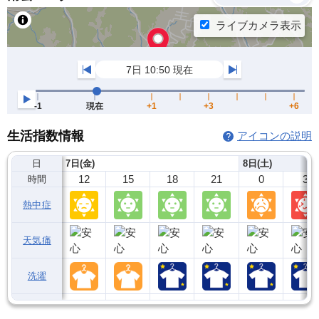
生活指数情報
アイコンの説明
日
7日(金)
8日(土)
12
15
18
21
0
3
時間
熱中症
天気痛
洗濯