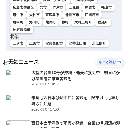
広島市佐伯区
呉市
竹原市
三原市
尾道市
福山市
府中市
大竹市
東広島市
廿日市市
江田島市
府中町
海田町
熊野町
坂町
大崎上島町
世羅町
神石高原町
北部
三次市
庄原市
安芸高田市
安芸太田町
北広島町
お天気ニュース
もっと読む
大型の台風13号が沖縄・奄美に接近中 明日にか
け暴風雨に厳重警戒を
2026.08.07 10:17
来週も西日本は熱中症に警戒を 関東以北も蒸し
暑さに注意
2026.08.07 17:50
西日本太平洋側で雨雲が発達 台風13号周辺の湿