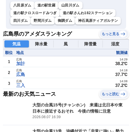
八田原ダム
道の駅世羅
山田川ダム
道の駅クロスロードみつぎ
道の駅さんわ182ステーション
四川ダム
野間川ダム
御調ダム
神石高原ティアガルテン
広島県のアメダスランキング
もっと見る
気温
降水量
風
降雪量
湿度
順位
地点
観測値
広島
14:29
1
加計
38.2℃
広島
14:18
2
広島
37.7℃
広島
14:08
3
三入
37.2℃
最新のお天気ニュース
もっと読む
大型の台風15号(チャンホン) 来週は北日本や東
日本に接近するおそれ 今後の情報に注意
2026.08.07 16:39
大型の台風13号 沖縄付近で「非常に強い」勢力