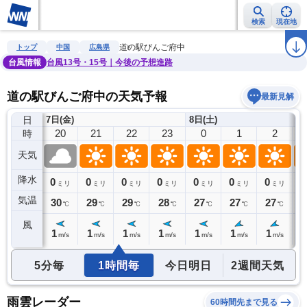
検索
現在地
雨雲レーダー
台風情報
地震情報
警報・注意報
2週間天気
ラ
道の駅びんご府中
トップ
中国
広島県
台風情報
台風13号・15号｜今後の予想進路
道の駅びんご府中の天気予報
最新見解
日
7日(金)
8日(土)
19
20
21
22
23
0
1
2
時
天気
降水
0
0
0
0
0
0
0
0
0
ミリ
ミリ
ミリ
ミリ
ミリ
ミリ
ミリ
ミリ
気温
31
30
29
29
28
27
27
27
2
℃
℃
℃
℃
℃
℃
℃
℃
風
2
1
1
1
1
1
1
1
1
m/s
m/s
m/s
m/s
m/s
m/s
m/s
m/s
5分毎
1時間毎
今日明日
2週間天気
雨雲レーダー
60時間先まで見る