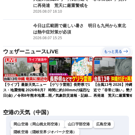
に再発達 荒天に厳重警戒を
2026.08.07 16:10
今日は広範囲で厳しい暑さ 明日も九州から東北
は熱中症対策が必須
2026.08.07 15:25
ウェザーニュースLiVE
もっと見る
ライブ放送中
【ライブ】最新天気ニュー
【ゲリラ雷雨】長野県で1
【台風13号 2026】沖縄
ス・地震情報 2026年8月7
時間に約100mmの猛烈な
近で「非常に強い」勢力
日(金) ／令和8年熊本地震情
雨／気象防災速報・記録的
再発達 荒天に厳重警戒
報 台風13号の影響に警戒
短時間大雨
（7日18時最新情報）
〈ウェザーニュースLiVEム
空港の天気（中国）
ーン・駒木結衣／内藤邦
裕〉
岡山空港（岡山桃太郎空港）
山口宇部空港
広島空港
隠岐空港（隠岐世界ジオパーク空港）