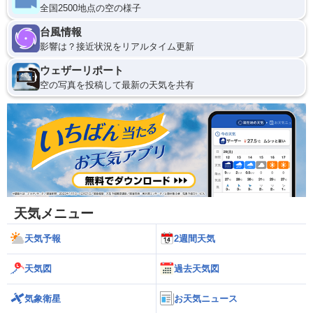
全国2500地点の空の様子
台風情報
影響は？接近状況をリアルタイム更新
ウェザーリポート
空の写真を投稿して最新の天気を共有
天気メニュー
天気予報
2週間天気
天気図
過去天気図
気象衛星
お天気ニュース