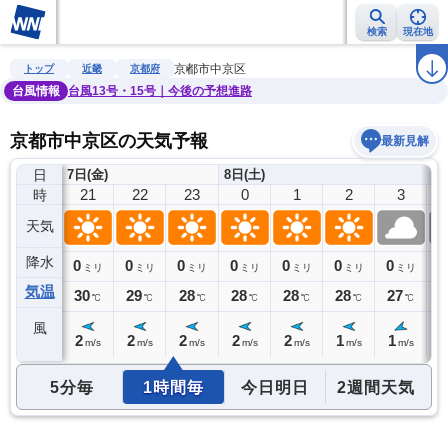
検索
現在地
雨雲レーダー
台風情報
地震情報
警報・注意報
2週間天気
ラ
京都市中京区
トップ
近畿
京都府
台風情報
台風13号・15号｜今後の予想進路
京都市中京区の天気予報
最新見解
日
7日(金)
8日(土)
20
21
22
23
0
1
2
3
時
天気
降水
0
0
0
0
0
0
0
0
0
ミリ
ミリ
ミリ
ミリ
ミリ
ミリ
ミリ
ミリ
気温
30
30
29
28
28
28
28
27
2
℃
℃
℃
℃
℃
℃
℃
℃
風
2
2
2
2
2
2
1
1
1
m/s
m/s
m/s
m/s
m/s
m/s
m/s
m/s
5分毎
1時間毎
今日明日
2週間天気