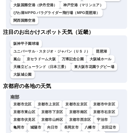
大阪国際空港（伊丹空港）
神戸空港（マリンエア）
びわ湖ＭPPG パラグライダー飛行場（MPG琵琶湖）
関西国際空港
注目のお出かけスポット天気（近畿）
阪神甲子園球場
ユニバーサル・スタジオ・ジャパン（ＵＳＪ）
琵琶湖
嵐山
京セラドーム大阪
万博記念公園
大阪城ホール
天橋立ビューランド（日本三景）
東大阪市花園ラグビー場
大阪城公園
京都府の各地の天気
南部
京都市北区
京都市上京区
京都市左京区
京都市中京区
京都市東山区
京都市下京区
京都市南区
京都市右京区
京都市伏見区
京都市山科区
京都市西京区
宇治市
亀岡市
城陽市
向日市
長岡京市
八幡市
京田辺市