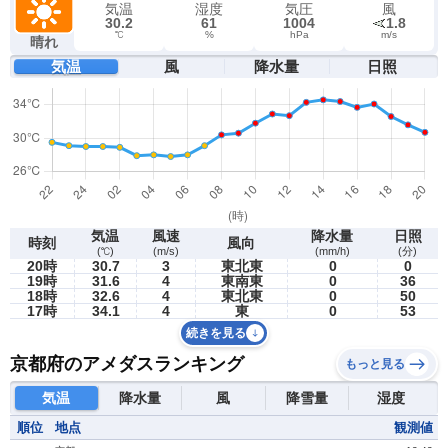
気温
湿度
気圧
風
30.2
61
1004
1.8
℃
%
hPa
m/s
晴れ
気温
風
降水量
日照
気温
風速
降水量
日照
時刻
風向
(℃)
(m/s)
(mm/h)
(分)
20時
30.7
3
東北東
0
0
19時
31.6
4
東南東
0
36
18時
32.6
4
東北東
0
50
17時
34.1
4
東
0
53
続きを見る
京都府のアメダスランキング
もっと見る
気温
降水量
風
降雪量
湿度
順位
地点
観測値