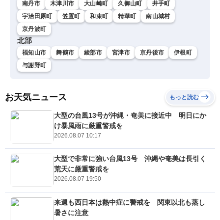
南丹市
木津川市
大山崎町
久御山町
井手町
宇治田原町
笠置町
和束町
精華町
南山城村
京丹波町
北部
福知山市
舞鶴市
綾部市
宮津市
京丹後市
伊根町
与謝野町
お天気ニュース
もっと読む
大型の台風13号が沖縄・奄美に接近中 明日にか
け暴風雨に厳重警戒を
2026.08.07 10:17
大型で非常に強い台風13号 沖縄や奄美は長引く
荒天に厳重警戒を
2026.08.07 19:50
来週も西日本は熱中症に警戒を 関東以北も蒸し
暑さに注意