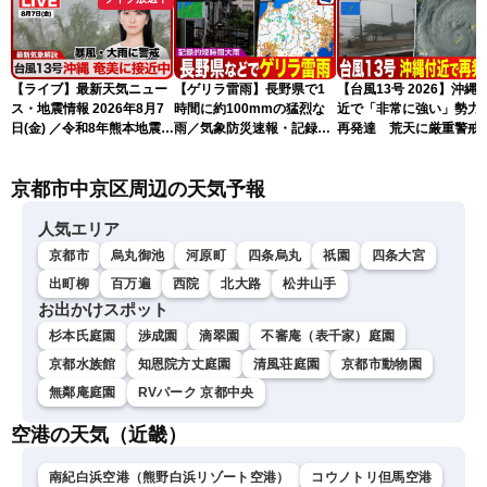
【ライブ】最新天気ニュー
【ゲリラ雷雨】長野県で1
【台風13号 2026】沖縄
ス・地震情報 2026年8月7
時間に約100mmの猛烈な
近で「非常に強い」勢力
日(金) ／令和8年熊本地震情
雨／気象防災速報・記録的
再発達 荒天に厳重警戒
報 台風13号の影響に警戒
短時間大雨
（7日18時最新情報）
〈ウェザーニュースLiVEム
京都市中京区周辺の天気予報
ーン・駒木結衣／内藤邦
裕〉
人気エリア
京都市
烏丸御池
河原町
四条烏丸
祇園
四条大宮
出町柳
百万遍
西院
北大路
松井山手
お出かけスポット
杉本氏庭園
渉成園
滴翠園
不審庵（表千家）庭園
京都水族館
知恩院方丈庭園
清風荘庭園
京都市動物園
無鄰庵庭園
RVパーク 京都中央
空港の天気（近畿）
南紀白浜空港（熊野白浜リゾート空港）
コウノトリ但馬空港