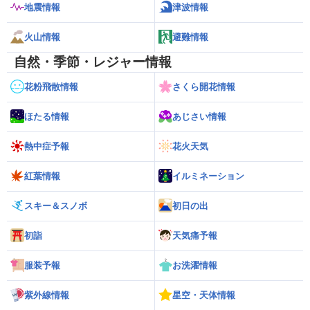
地震情報
津波情報
火山情報
避難情報
自然・季節・レジャー情報
花粉飛散情報
さくら開花情報
ほたる情報
あじさい情報
熱中症予報
花火天気
紅葉情報
イルミネーション
スキー＆スノボ
初日の出
初詣
天気痛予報
服装予報
お洗濯情報
紫外線情報
星空・天体情報