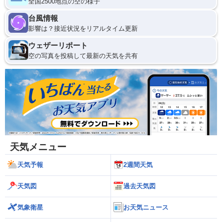
全国2500地点の空の様子
台風情報
影響は？接近状況をリアルタイム更新
ウェザーリポート
空の写真を投稿して最新の天気を共有
天気メニュー
天気予報
2週間天気
天気図
過去天気図
気象衛星
お天気ニュース