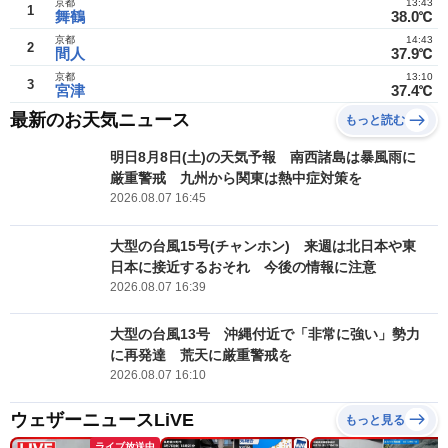
京都
13:43
1
舞鶴
38.0℃
京都
14:43
2
間人
37.9℃
京都
13:10
3
宮津
37.4℃
最新のお天気ニュース
もっと読む
明日8月8日(土)の天気予報 南西諸島は暴風雨に
厳重警戒 九州から関東は熱中症対策を
2026.08.07 16:45
大型の台風15号(チャンホン) 来週は北日本や東
日本に接近するおそれ 今後の情報に注意
2026.08.07 16:39
大型の台風13号 沖縄付近で「非常に強い」勢力
に再発達 荒天に厳重警戒を
2026.08.07 16:10
ウェザーニュースLiVE
もっと見る
ライブ放送中