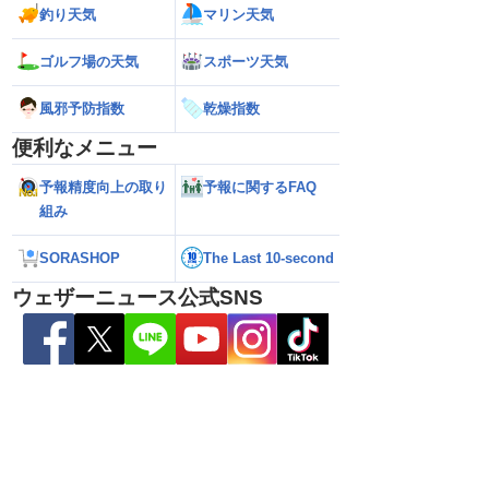
釣り天気
マリン天気
ゴルフ場の天気
スポーツ天気
風邪予防指数
乾燥指数
便利なメニュー
予報精度向上の取り
予報に関するFAQ
組み
SORASHOP
The Last 10-second
6】大型で強い台風13号
【台風13号 2026】台風13号による熊本
【雨情報】西〜東
接近 暴風や大雨警戒
県への影響は？（7日9時更新）
影響で強雨 九州で
ウェザーニュース公式SNS