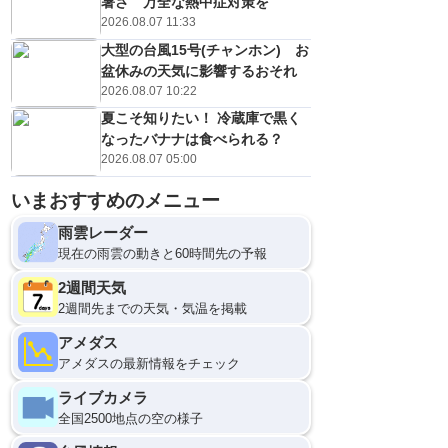
暑さ 万全な熱中症対策を
2026.08.07 11:33
大型の台風15号(チャンホン) お
盆休みの天気に影響するおそれ
2026.08.07 10:22
夏こそ知りたい！ 冷蔵庫で黒く
なったバナナは食べられる？
2026.08.07 05:00
いまおすすめのメニュー
雨雲レーダー
現在の雨雲の動きと60時間先の予報
2週間天気
2週間先までの天気・気温を掲載
アメダス
アメダスの最新情報をチェック
ライブカメラ
全国2500地点の空の様子