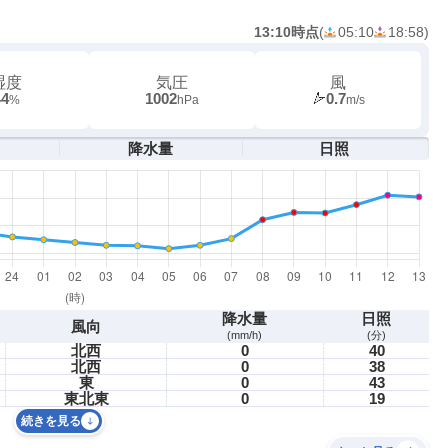
13:10時点
(
05:10
18:58
)
湿度
気圧
風
44
1002
0.7
%
hPa
m/s
降水量
日照
降水量
日照
風向
(mm/h)
(分)
北西
0
40
北西
0
38
東
0
43
東北東
0
19
続きを見る