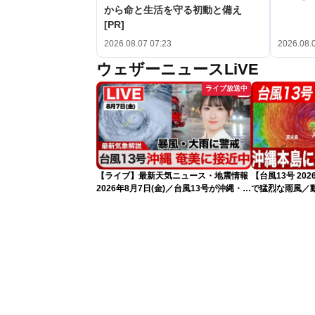
から命と生活を守る初動と備え
[PR]
2026.08.07 07:23
2026.08.
ウェザーニュースLiVE
ライブ放送中
【ライブ】最新天気ニュース・地震情報
【台風13号 2
2026年8月7日(金)／台風13号が沖縄・奄
で猛烈な雨風／
美に最接近へ 令和8年熊本地震情報
れ（7日13時更
〈ウェザーニュースLiVEコーヒータイ
ム・江川清音／有賀哲夫〉