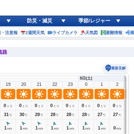
防災・減災
季節/レジャー
報・注意報
2週間天気
ライブカメラ
天気図
避難情報
進路
最新見解
8日(土)
19
20
21
22
23
0
1
2
3
0
0
0
0
0
0
0
0
0
ミリ
ミリ
ミリ
ミリ
ミリ
ミリ
ミリ
ミリ
31
30
29
28
28
28
27
27
27
℃
℃
℃
℃
℃
℃
℃
℃
1
1
1
1
1
1
1
0
0
m/s
m/s
m/s
m/s
m/s
m/s
m/s
m/s
m