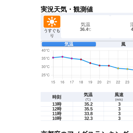
実況天気・観測値
気温
36.4
℃
うすぐも
り
気温
風
気温
風速
時刻
(℃)
(m/s)
13時
35.2
3
12時
35.5
3
11時
33.8
3
10時
32.3
3