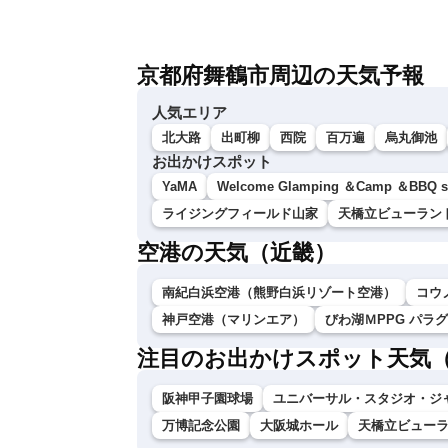
京都府舞鶴市周辺の天気予報
人気エリア
北大路
出町柳
西院
百万遍
烏丸御池
お出かけスポット
YaMA
Welcome Glamping ＆Camp ＆BBQ
ライジングフィールド山家
天橋立ビューラン
空港の天気（近畿）
南紀白浜空港（熊野白浜リゾート空港）
コウ
神戸空港（マリンエア）
びわ湖ＭPPG パラ
注目のお出かけスポット天気
阪神甲子園球場
ユニバーサル・スタジオ・ジ
万博記念公園
大阪城ホール
天橋立ビュー