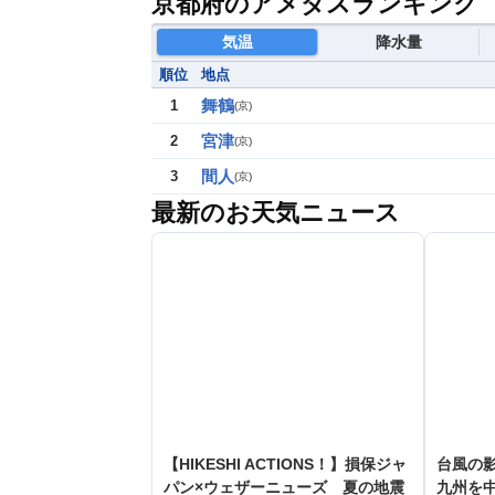
京都府のアメダスランキング
気温
降水量
順位
地点
舞鶴
1
(
京
)
宮津
2
(
京
)
間人
3
(
京
)
最新のお天気ニュース
【HIKESHI ACTIONS！】損保ジャ
台風の
パン×ウェザーニューズ 夏の地震
九州を