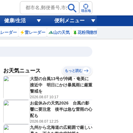
現在地
健康/生活
便利メニュー
風レーダー
雷レーダー
山の天気
花粉飛散情報
世界天気
お天気ニュース
もっと読む
大型の台風13号が沖縄・奄美に
4
5
6
7
8
9
10
11
接近中 明日にかけ暴風雨に厳重
警戒を
2026.08.07 10:17
お盆休みの天気2026 台風の影
0
0
0
0
0
0
0
0
ミリ
ミリ
ミリ
ミリ
ミリ
ミリ
ミリ
ミリ
ミリ
響に要注意 後半は急な雷雨の心
26
26
26
27
29
31
32
33
℃
℃
℃
℃
℃
℃
℃
℃
℃
配も
2026.08.07 12:25
0
0
0
0
1
1
1
1
九州から北海道の広範囲で厳しい
/s
m/s
m/s
m/s
m/s
m/s
m/s
m/s
m/s