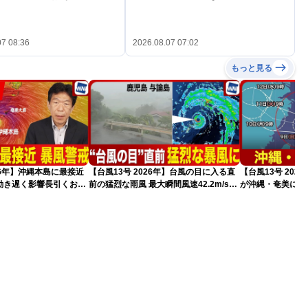
07 08:36
2026.08.07 07:02
もっと見る
026年】沖縄本島に最接近
【台風13号 2026年】台風の目に入る直
【台風13号 202
動き遅く影響長引くおそ
前の猛烈な雨風 最大瞬間風速42.2m/s観
が沖縄・奄美に最
新）
測 吹き返しも猛烈な暴風になるおそれ
（7日10時現在）
（7日11時更新）