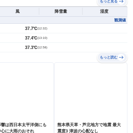
もっと見る
風
降雪量
湿度
観測値
37.7℃
(
12:32
)
37.4℃
(
13:10
)
37.3℃
(
12:58
)
もっと読む
影響は西日本太平洋側にも
熊本県天草・芦北地方で地震 最大
中心に大雨のおそれ
震度3 津波の心配なし