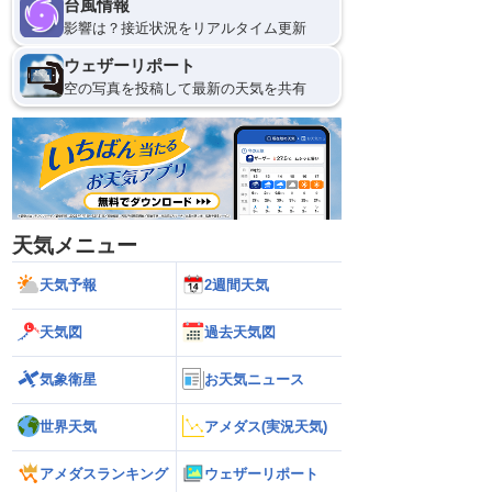
台風情報
影響は？接近状況をリアルタイム更新
ウェザーリポート
空の写真を投稿して最新の天気を共有
天気メニュー
天気予報
2週間天気
天気図
過去天気図
気象衛星
お天気ニュース
世界天気
アメダス(実況天気)
アメダスランキング
ウェザーリポート