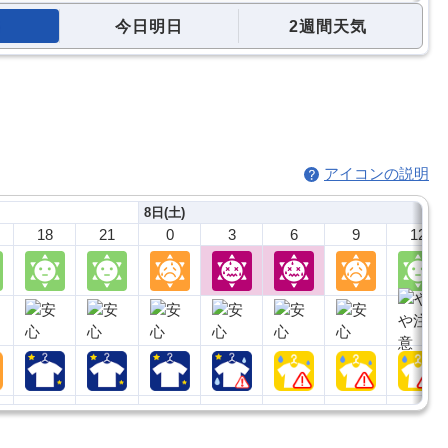
今日明日
2週間天気
アイコンの説明
8日(土)
18
21
0
3
6
9
12