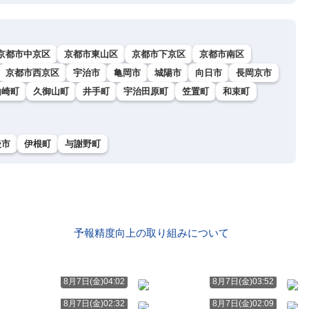
京都市中京区
京都市東山区
京都市下京区
京都市南区
京都市西京区
宇治市
亀岡市
城陽市
向日市
長岡京市
山崎町
久御山町
井手町
宇治田原町
笠置町
和束町
後市
伊根町
与謝野町
予報精度向上の取り組みについて
8月7日(金)04:02
8月7日(金)03:52
8月7日(金)02:32
8月7日(金)02:09