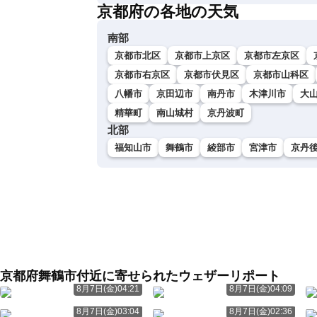
京都府の各地の天気
南部
京都市北区
京都市上京区
京都市左京区
京都市右京区
京都市伏見区
京都市山科区
八幡市
京田辺市
南丹市
木津川市
大
精華町
南山城村
京丹波町
北部
福知山市
舞鶴市
綾部市
宮津市
京丹
京都府舞鶴市付近に寄せられたウェザーリポート
8月7日(金)04:21
8月7日(金)04:09
8月7日(金)03:04
8月7日(金)02:36