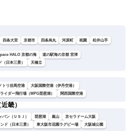
四条大宮
京都市
四条烏丸
河原町
祇園
松井山手
 space HALO 京都の海
道の駅海の京都 宮津
ド（日本三景）
天橋立
ノトリ但馬空港
大阪国際空港（伊丹空港）
グライダー飛行場（MPG琵琶湖）
関西国際空港
（近畿）
ャパン（ＵＳＪ）
琵琶湖
嵐山
京セラドーム大阪
ランド（日本三景）
東大阪市花園ラグビー場
大阪城公園