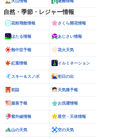
火山情報
避難情報
自然・季節・レジャー情報
花粉飛散情報
さくら開花情報
ほたる情報
あじさい情報
熱中症予報
花火天気
紅葉情報
イルミネーション
スキー＆スノボ
初日の出
初詣
天気痛予報
服装予報
お洗濯情報
紫外線情報
星空・天体情報
山の天気
空の天気