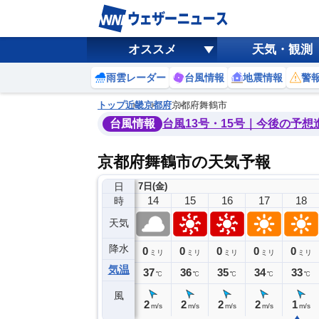
オススメ
天気・観測
雨雲レーダー
台風情報
地震情報
警
トップ
近畿
京都府
京都府舞鶴市
台風情報
台風13号・15号｜今後の予想
京都府舞鶴市の天気予報
日
7日(金)
10
11
12
13
14
15
16
17
18
時
天気
降水
0
0
0
0
0
0
0
0
ミリ
ミリ
ミリ
ミリ
ミリ
ミリ
ミリ
ミリ
ミリ
気温
33
35
35
36
37
36
35
34
33
℃
℃
℃
℃
℃
℃
℃
℃
℃
風
3
3
3
2
2
2
2
2
1
m/s
m/s
m/s
m/s
m/s
m/s
m/s
m/s
m/s