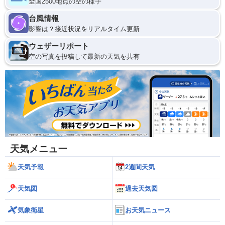
全国2500地点の空の様子
台風情報
影響は？接近状況をリアルタイム更新
ウェザーリポート
空の写真を投稿して最新の天気を共有
天気メニュー
天気予報
2週間天気
天気図
過去天気図
気象衛星
お天気ニュース