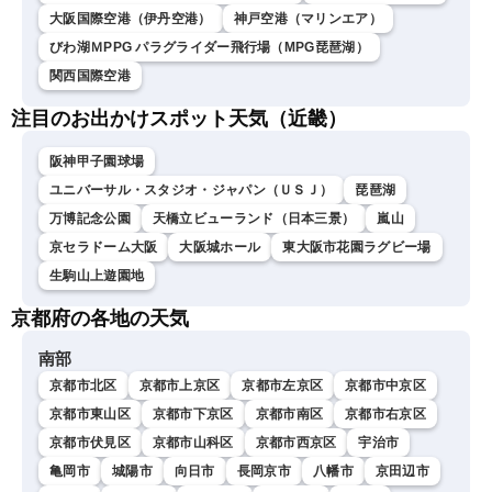
大阪国際空港（伊丹空港）
神戸空港（マリンエア）
びわ湖ＭPPG パラグライダー飛行場（MPG琵琶湖）
関西国際空港
注目のお出かけスポット天気（近畿）
阪神甲子園球場
ユニバーサル・スタジオ・ジャパン（ＵＳＪ）
琵琶湖
万博記念公園
天橋立ビューランド（日本三景）
嵐山
京セラドーム大阪
大阪城ホール
東大阪市花園ラグビー場
生駒山上遊園地
京都府の各地の天気
南部
京都市北区
京都市上京区
京都市左京区
京都市中京区
京都市東山区
京都市下京区
京都市南区
京都市右京区
京都市伏見区
京都市山科区
京都市西京区
宇治市
亀岡市
城陽市
向日市
長岡京市
八幡市
京田辺市