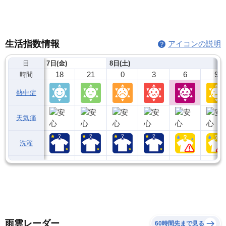
生活指数情報
アイコンの説明
日
7日(金)
8日(土)
18
21
0
3
6
9
時間
熱中症
天気痛
洗濯
雨雲レーダー
60時間先まで見る