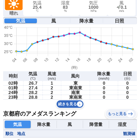
気温
湿度
気圧
風
25.4
83
1000
0.1
℃
%
hPa
m/s
晴れ
気温
風
降水量
日照
気温
風速
降水量
日照
時刻
風向
(℃)
(m/s)
(mm/h)
(分)
02時
26.7
1
東
0
0
01時
27.4
2
東南東
0
0
24時
28.2
2
南東
0
0
23時
28.8
2
東南東
0
0
続きを見る
京都府のアメダスランキング
もっと見る
気温
降水量
風
降雪量
湿度
順位
地点
観測値