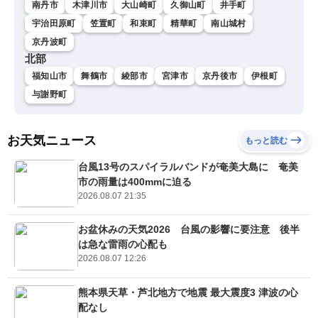
南丹市
木津川市
大山崎町
久御山町
井手町
宇治田原町
笠置町
和束町
精華町
南山城村
京丹波町
北部
福知山市
舞鶴市
綾部市
宮津市
京丹後市
伊根町
与謝野町
お天気ニュース
もっと読む
台風13号のスパイラルバンドが奄美大島に 奄美
市の雨量は400mmに迫る
2026.08.07 21:35
お盆休みの天気2026 台風の影響に要注意 後半
は急な雷雨の心配も
2026.08.07 12:26
熊本県天草・芦北地方で地震 最大震度3 津波の心
配なし