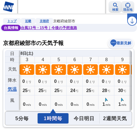
検索
現在地
雨雲レーダー
台風情報
地震情報
警報・注意報
2週間天気
ラ
京都府綾部市
トップ
近畿
京都府
台風情報
台風13号・15号｜今後の予想進路
京都府綾部市の天気予報
最新見解
日
8日(土)
2
3
4
5
6
7
8
9
時
天気
降水
0
0
0
0
0
0
0
0
0
ミリ
ミリ
ミリ
ミリ
ミリ
ミリ
ミリ
ミリ
気温
25
25
25
25
24
25
28
30
3
℃
℃
℃
℃
℃
℃
℃
℃
風
0
0
0
0
0
0
1
1
1
m/s
m/s
m/s
m/s
m/s
m/s
m/s
m/s
5分毎
1時間毎
今日明日
2週間天気