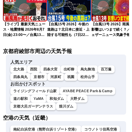
【ライブ】最新天気ニュー
【台風15号 2026】今後の
【台風13号 2026】雨風
ス・地震情報 2026年8月7
進路は？北日本に接近・上
影響はいつまで続く？／
日(金) 23:00〜／台風13号
陸する可能性も（7日22時
ェザーニュース気象予報
の影響長引く 〈ウェザーニ
情報）
解説（7日22時情報）
ュースLiVE・川畑玲〉
京都府綾部市周辺の天気予報
人気エリア
北大路
西院
四条大宮
出町柳
烏丸御池
百万遍
四条烏丸
京都市
河原町
祇園
松井山手
お出かけスポット
ライジングフィールド山家
AYABE PEACE Park＆Camp
道の駅和
YaMA
和知ダム
大野ダム
京都大呂ガーデンテラス
畑川ダム
空港の天気（近畿）
南紀白浜空港（熊野白浜リゾート空港）
コウノトリ但馬空港