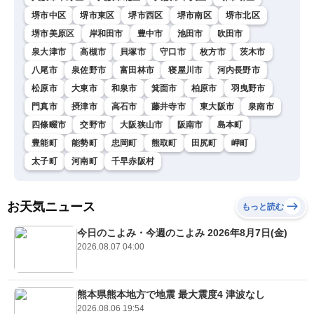
堺市中区
堺市東区
堺市西区
堺市南区
堺市北区
堺市美原区
岸和田市
豊中市
池田市
吹田市
泉大津市
高槻市
貝塚市
守口市
枚方市
茨木市
八尾市
泉佐野市
富田林市
寝屋川市
河内長野市
松原市
大東市
和泉市
箕面市
柏原市
羽曳野市
門真市
摂津市
高石市
藤井寺市
東大阪市
泉南市
四條畷市
交野市
大阪狭山市
阪南市
島本町
豊能町
能勢町
忠岡町
熊取町
田尻町
岬町
太子町
河南町
千早赤阪村
お天気ニュース
もっと読む
今日のこよみ・今週のこよみ 2026年8月7日(金)
2026.08.07 04:00
熊本県熊本地方で地震 最大震度4 津波なし
2026.08.06 19:54