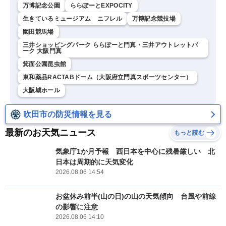
万博記念公園
ららぽーとEXPOCITY
生きているミュージアム ニフレル
万博記念競技場
園田競馬場
三井ショッピングパーク ららぽーと門真・三井アウトレットパ
ーク 大阪門真
箕面公園昆虫館
東和薬品RACTABドーム（大阪府立門真スポーツセンター）
大阪城ホール
吹田市の防災情報を見る
最新のお天気ニュース
もっと読む
気象庁1か月予報 西日本を中心に残暑厳しい 北
日本は周期的に天気変化
2026.08.06 14:54
お盆休み前半(山の日)の山の天気傾向 台風や前線
の影響に注意
2026.08.06 14:10