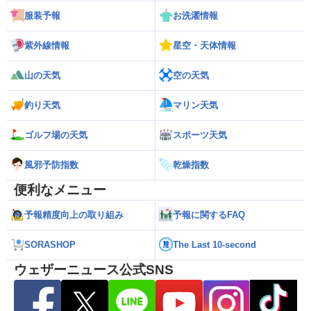
服装予報
お洗濯情報
紫外線情報
星空・天体情報
山の天気
空の天気
釣り天気
マリン天気
ゴルフ場の天気
スポーツ天気
風邪予防指数
乾燥指数
便利なメニュー
予報精度向上の取り組み
予報に関するFAQ
SORASHOP
The Last 10-second
ウェザーニュース公式SNS