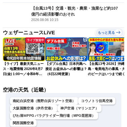
【台風13号】交通・観光・農業・漁業など約107
億円の経済影響のおそれ
2026.08.06 10:15
ウェザーニュースLiVE
もっと見る
ライブ放送中
【ライブ】最新天気ニュー
【ダブル台風】日本列島へ
【台風13号 2026】沖縄
ス・地震情報 2026年8月7
接近 お盆休みへの影響は？
島・奄美地方の暴風・大
日(金) 1:00〜／令和8年熊
（6日22時更新）
のピークはいつまで続く
本地震情報 台風13号が沖
（6日18時更新）
縄に接近〈ウェザーニュー
空港の天気（近畿）
スLiVE〉
南紀白浜空港（熊野白浜リゾート空港）
コウノトリ但馬空港
大阪国際空港（伊丹空港）
神戸空港（マリンエア）
びわ湖ＭPPG パラグライダー飛行場（MPG琵琶湖）
関西国際空港