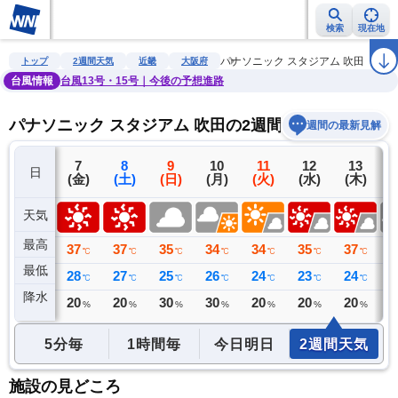
検索
現在地
雨雲レーダー
台風情報
地震情報
警報・注意報
2週間天気
ラ
パナソニック スタジアム 吹田
トップ
2週間天気
近畿
大阪府
台風情報
台風13号・15号｜今後の予想進路
パナソニック スタジアム 吹田の2週間天気予報
週間の最新見解
6
7
8
9
10
11
12
13
日
(木)
(金)
(土)
(日)
(月)
(火)
(水)
(木)
(
天気
最高
34
37
37
35
34
34
35
37
3
℃
℃
℃
℃
℃
℃
℃
℃
最低
28
28
27
25
26
24
23
24
2
℃
℃
℃
℃
℃
℃
℃
℃
降水
0
20
20
30
30
20
20
20
3
ミリ
%
%
%
%
%
%
%
5分毎
1時間毎
今日明日
2週間天気
施設の見どころ