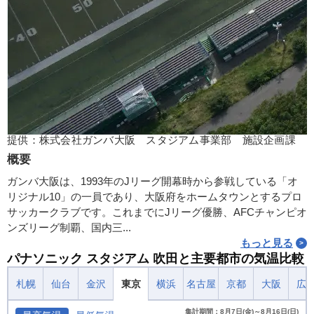
提供：株式会社ガンバ大阪 スタジアム事業部 施設企画課
概要
ガンバ大阪は、1993年のJリーグ開幕時から参戦している「オ
リジナル10」の一員であり、大阪府をホームタウンとするプロ
サッカークラブです。これまでにJリーグ優勝、AFCチャンピオ
ンズリーグ制覇、国内三...
もっと見る
パナソニック スタジアム 吹田と主要都市の気温比較
札幌
仙台
金沢
東京
横浜
名古屋
京都
大阪
広
集計期間：8月7日(金)～8月16日(日)