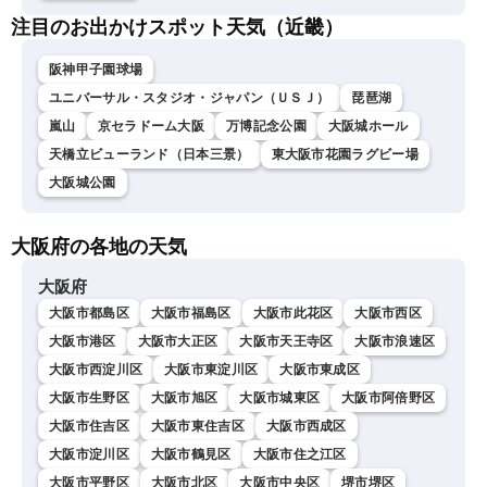
注目のお出かけスポット天気（近畿）
阪神甲子園球場
ユニバーサル・スタジオ・ジャパン（ＵＳＪ）
琵琶湖
嵐山
京セラドーム大阪
万博記念公園
大阪城ホール
天橋立ビューランド（日本三景）
東大阪市花園ラグビー場
大阪城公園
大阪府の各地の天気
大阪府
大阪市都島区
大阪市福島区
大阪市此花区
大阪市西区
大阪市港区
大阪市大正区
大阪市天王寺区
大阪市浪速区
大阪市西淀川区
大阪市東淀川区
大阪市東成区
大阪市生野区
大阪市旭区
大阪市城東区
大阪市阿倍野区
大阪市住吉区
大阪市東住吉区
大阪市西成区
大阪市淀川区
大阪市鶴見区
大阪市住之江区
大阪市平野区
大阪市北区
大阪市中央区
堺市堺区