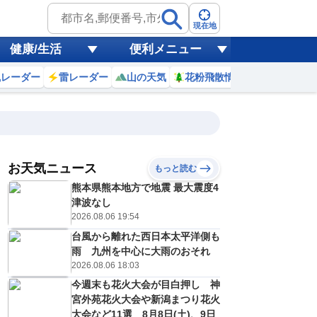
現在地
健康/生活
便利メニュー
風レーダー
雷レーダー
山の天気
花粉飛散情報
世界天気
お天気ニュース
もっと読む
17
18
19
20
熊本県熊本地方で地震 最大震度4
(月)
(火)
(水)
(木)
予報の
津波なし
D
C
E
C
信頼度
高
2026.08.06 19:54
A
台風から離れた西日本太平洋側も
B
C
雨 九州を中心に大雨のおそれ
3
35
34
34
D
℃
℃
℃
℃
2026.08.06 18:03
E
5
25
25
25
低
℃
℃
今週末も花火大会が目白押し 神
℃
℃
？
宮外苑花火大会や新潟まつり花火
0
20
30
20
%
%
%
%
大会など11選 8月8日(土)、9日