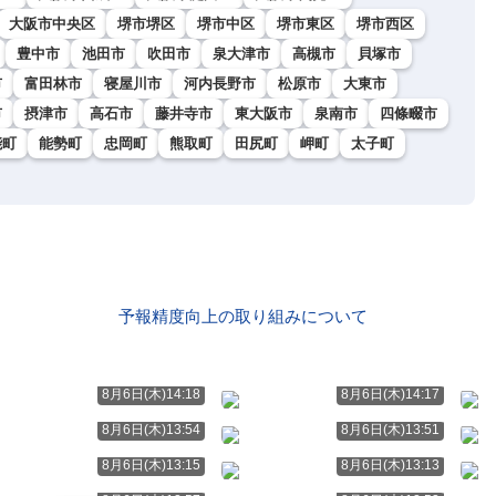
大阪市中央区
堺市堺区
堺市中区
堺市東区
堺市西区
豊中市
池田市
吹田市
泉大津市
高槻市
貝塚市
市
富田林市
寝屋川市
河内長野市
松原市
大東市
市
摂津市
高石市
藤井寺市
東大阪市
泉南市
四條畷市
能町
能勢町
忠岡町
熊取町
田尻町
岬町
太子町
予報精度向上の取り組みについて
8月6日(木)14:18
8月6日(木)14:17
8月6日(木)13:54
8月6日(木)13:51
8月6日(木)13:15
8月6日(木)13:13