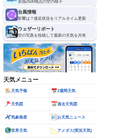
全国2500地点の空の様子
台風情報
影響は？接近状況をリアルタイム更新
ウェザーリポート
空の写真を投稿して最新の天気を共有
天気メニュー
天気予報
2週間天気
天気図
過去天気図
気象衛星
お天気ニュース
世界天気
アメダス(実況天気)