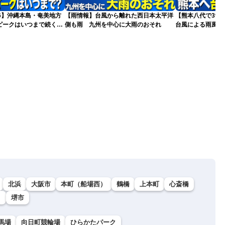
026】沖縄本島・奄美地方
【雨情報】台風から離れた西日本太平洋
【熊本八代で39
ピークはいつまで続く？
側も雨 九州を中心に大雨のおそれ
台風による雨風の
）
北浜
大阪市
本町（船場西）
鶴橋
上本町
心斎橋
）
堺市
馬場
向日町競輪場
ひらかたパーク