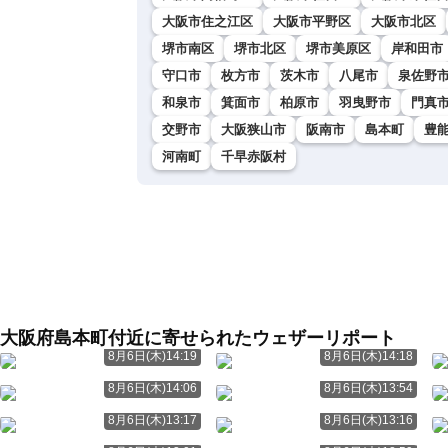
大阪市住之江区
大阪市平野区
大阪市北区
堺市南区
堺市北区
堺市美原区
岸和田市
守口市
枚方市
茨木市
八尾市
泉佐野
和泉市
箕面市
柏原市
羽曳野市
門真
交野市
大阪狭山市
阪南市
島本町
豊
河南町
千早赤阪村
大阪府島本町付近に寄せられたウェザーリポート
8月6日(木)14:19
8月6日(木)14:18
8月6日(木)14:06
8月6日(木)13:54
8月6日(木)13:17
8月6日(木)13:16