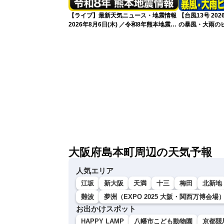
【ライブ】最新天気ニュース・地震情報
【台風13号 2
2026年8月6日(木) ／令和8年熊本地震情
の暴風・大雨の
報 沖縄・奄美を台風13号が直撃〈ウェ
（6日18時更新
ザーニュースLiVEムーン・駒木結衣／本
田竜也〉
大阪府島本町周辺の天気予報
人気エリア
江坂
新大阪
天満
十三
梅田
北新地
難波
夢洲（EXPO 2025 大阪・関西万博会場
お出かけスポット
HAPPY LAMP
八幡市こども動物園
京都競