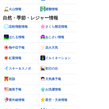
火山情報
避難情報
自然・季節・レジャー情報
花粉飛散情報
さくら開花情報
ほたる情報
あじさい情報
熱中症予報
花火天気
紅葉情報
イルミネーション
スキー＆スノボ
初日の出
初詣
天気痛予報
服装予報
お洗濯情報
紫外線情報
星空・天体情報