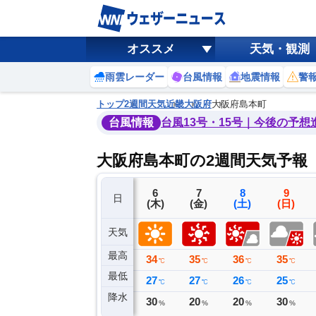
オススメ
天気・観測
雨雲レーダー
台風情報
地震情報
警
トップ
2週間天気
近畿
大阪府
大阪府島本町
台風情報
台風13号・15号｜今後の予想
大阪府島本町の2週間天気予報
3
4
5
6
7
8
9
日
(月)
(火)
(水)
(木)
(金)
(土)
(日)
天気
最高
38
35
35
34
35
36
35
℃
℃
℃
℃
℃
℃
℃
最低
26
26
26
27
27
26
25
℃
℃
℃
℃
℃
℃
℃
降水
16
0
0
30
20
20
30
ミリ
ミリ
ミリ
%
%
%
%