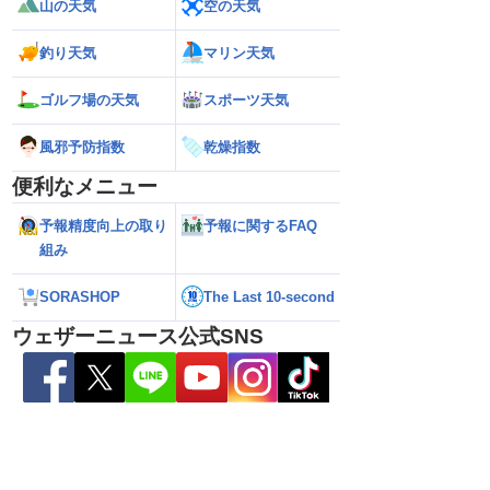
山の天気
空の天気
℃観測】被災地・熊本へ
【台風15号 2026】北海道・東北に上陸
【台風13号 2026
釣り天気
マリン天気
影響は？
の可能性も進路は定まらず（6日15時更
縄・奄美は荒天に警
新）
ゴルフ場の天気
スポーツ天気
風邪予防指数
乾燥指数
便利なメニュー
予報精度向上の取り
予報に関するFAQ
組み
SORASHOP
The Last 10-second
ウェザーニュース公式SNS