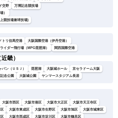
ド交野
万博記念競技場
場）
上競技場兼球技場)
ノトリ但馬空港
大阪国際空港（伊丹空港）
グライダー飛行場（MPG琵琶湖）
関西国際空港
（近畿）
ャパン（ＵＳＪ）
琵琶湖
大阪城ホール
京セラドーム大阪
博記念公園
大阪城公園
ヤンマースタジアム長居
大阪市西区
大阪市港区
大阪市大正区
大阪市天王寺区
川区
大阪市東成区
大阪市生野区
大阪市旭区
大阪市城東区
吉区
大阪市西成区
大阪市淀川区
大阪市鶴見区