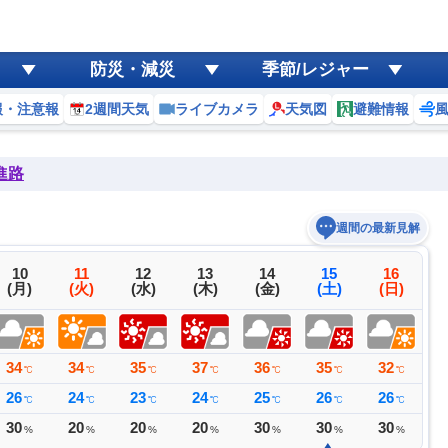
防災・減災
季節/レジャー
報・注意報
2週間天気
ライブカメラ
天気図
避難情報
進路
週間の最新見解
10
11
12
13
14
15
16
(月)
(火)
(水)
(木)
(金)
(土)
(日)
34
34
35
37
36
35
32
3
℃
℃
℃
℃
℃
℃
℃
26
24
23
24
25
26
26
2
℃
℃
℃
℃
℃
℃
℃
30
20
20
20
30
30
30
3
%
%
%
%
%
%
%