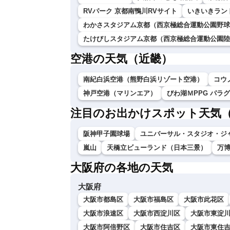
RVパーク 京都南鴨川RVサイト
いきいきラン
わかさスタジアム京都（西京極総合運動公園野球
たけびしスタジアム京都（西京極総合運動公園陸
空港の天気（近畿）
南紀白浜空港（熊野白浜リゾート空港）
コウ
神戸空港（マリンエア）
びわ湖ＭPPG パラ
注目のお出かけスポット天気
阪神甲子園球場
ユニバーサル・スタジオ・ジ
嵐山
天橋立ビューランド（日本三景）
万
大阪府の各地の天気
大阪府
大阪市都島区
大阪市福島区
大阪市此花区
大阪市浪速区
大阪市西淀川区
大阪市東淀
大阪市阿倍野区
大阪市住吉区
大阪市東住