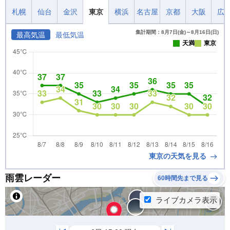
札幌
仙台
金沢
東京
横浜
名古屋
京都
大阪
広
集計期間：8月7日(金)～8月16日(日)
最高気温
最低気温
天満
東京
東京の天気を見る
雨雲レーダー
60時間先まで見る