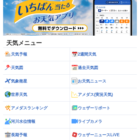
天気メニュー
天気予報
2週間天気
天気図
過去天気図
気象衛星
お天気ニュース
世界天気
アメダス(実況天気)
アメダスランキング
ウェザーリポート
河川水位情報
ライブカメラ
長期予報
ウェザーニュースLiVE