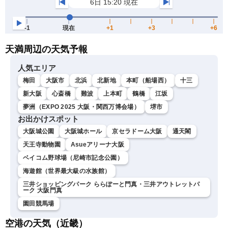
天満周辺の天気予報
人気エリア
梅田
大阪市
北浜
北新地
本町（船場西）
十三
新大阪
心斎橋
難波
上本町
鶴橋
江坂
夢洲（EXPO 2025 大阪・関西万博会場）
堺市
お出かけスポット
大阪城公園
大阪城ホール
京セラドーム大阪
通天閣
天王寺動物園
Asueアリーナ大阪
ベイコム野球場（尼崎市記念公園）
海遊館（世界最大級の水族館）
三井ショッピングパーク ららぽーと門真・三井アウトレットパ
ーク 大阪門真
園田競馬場
空港の天気（近畿）