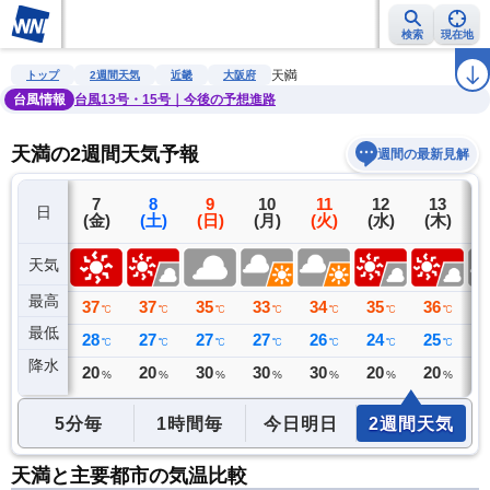
検索
現在地
雨雲レーダー
台風情報
地震情報
警報・注意報
2週間天気
ラ
天満
トップ
2週間天気
近畿
大阪府
台風情報
台風13号・15号｜今後の予想進路
天満の2週間天気予報
週間の最新見解
6
7
8
9
10
11
12
13
日
(木)
(金)
(土)
(日)
(月)
(火)
(水)
(木)
(
天気
最高
37
37
37
35
33
34
35
36
3
℃
℃
℃
℃
℃
℃
℃
℃
最低
28
28
27
27
27
26
24
25
2
℃
℃
℃
℃
℃
℃
℃
℃
降水
0
20
20
30
30
30
20
20
3
ミリ
%
%
%
%
%
%
%
5分毎
1時間毎
今日明日
2週間天気
天満と主要都市の気温比較