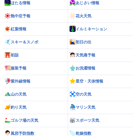
ほたる情報
あじさい情報
熱中症予報
花火天気
紅葉情報
イルミネーション
スキー＆スノボ
初日の出
初詣
天気痛予報
服装予報
お洗濯情報
紫外線情報
星空・天体情報
山の天気
空の天気
釣り天気
マリン天気
ゴルフ場の天気
スポーツ天気
風邪予防指数
乾燥指数