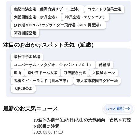
南紀白浜空港（熊野白浜リゾート空港）
コウノトリ但馬空港
大阪国際空港（伊丹空港）
神戸空港（マリンエア）
びわ湖ＭPPG パラグライダー飛行場（MPG琵琶湖）
関西国際空港
注目のお出かけスポット天気（近畿）
阪神甲子園球場
ユニバーサル・スタジオ・ジャパン（ＵＳＪ）
琵琶湖
嵐山
京セラドーム大阪
万博記念公園
大阪城ホール
天橋立ビューランド（日本三景）
東大阪市花園ラグビー場
大阪城公園
最新のお天気ニュース
もっと読む
お盆休み前半(山の日)の山の天気傾向 台風や前線
の影響に注意
2026.08.06 14:10