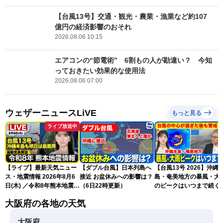
【台風13号】交通・観光・農業・漁業など約107
億円の経済影響のおそれ
2026.08.06 10:15
エアコンの“節電術” 6割もの人が勘違い？ 今知
っておきたい効果的な使用法
2026.08.06 07:00
ウェザーニュースLiVE
もっと見る
ライブ放送中
【ライブ】最新天気ニュー
【ダブル台風】日本列島へ
【台風13号 2026】沖縄
ス・地震情報 2026年8月6
接近 お盆休みへの影響は？
島・奄美地方の暴風・大
日(木) ／令和8年熊本地震情
（6日22時更新）
のピークはいつまで続く
報 沖縄・奄美を台風13号
（6日18時更新）
大阪府の各地の天気
が直撃〈ウェザーニュース
LiVEムーン・駒木結衣／本
大阪府
田竜也〉