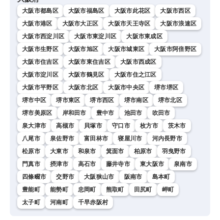
大阪市都島区
大阪市福島区
大阪市此花区
大阪市西区
大阪市港区
大阪市大正区
大阪市天王寺区
大阪市浪速区
大阪市西淀川区
大阪市東淀川区
大阪市東成区
大阪市生野区
大阪市旭区
大阪市城東区
大阪市阿倍野区
大阪市住吉区
大阪市東住吉区
大阪市西成区
大阪市淀川区
大阪市鶴見区
大阪市住之江区
大阪市平野区
大阪市北区
大阪市中央区
堺市堺区
堺市中区
堺市東区
堺市西区
堺市南区
堺市北区
堺市美原区
岸和田市
豊中市
池田市
吹田市
泉大津市
高槻市
貝塚市
守口市
枚方市
茨木市
八尾市
泉佐野市
富田林市
寝屋川市
河内長野市
松原市
大東市
和泉市
箕面市
柏原市
羽曳野市
門真市
摂津市
高石市
藤井寺市
東大阪市
泉南市
四條畷市
交野市
大阪狭山市
阪南市
島本町
豊能町
能勢町
忠岡町
熊取町
田尻町
岬町
太子町
河南町
千早赤阪村