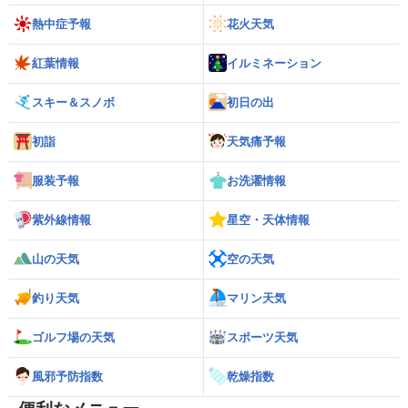
熱中症予報
花火天気
紅葉情報
イルミネーション
スキー＆スノボ
初日の出
初詣
天気痛予報
服装予報
お洗濯情報
紫外線情報
星空・天体情報
山の天気
空の天気
釣り天気
マリン天気
ゴルフ場の天気
スポーツ天気
風邪予防指数
乾燥指数