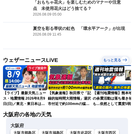
「おもちゃ花火」を楽しむためのマナーや注意
点 未使用花火はどう捨てる？
2026.08.09 05:00
夏空を彩る帯状の虹色 「環水平アーク」が出現
2026.08.09 11:45
ウェザーニュースLiVE
もっと見る
ライブ放送中
【ライブ】最新天気ニュー
【気象速報】秋田県で「記
【週刊地震情報】熊本地
ス・地震情報 2026年8月9
録的短時間大雨情報」湯沢
の余震活動は落ち着き傾
日(日)／東北・東日本は急
市付近で約100mmの猛烈
も…依然として震度5弱
な雷雨に注意〈ウェザーニ
な雨
戒
大阪府の各地の天気
ュースLiVEアフタヌーン・
小川千奈／芳野達郎〉
大阪府
大阪市都島区
大阪市福島区
大阪市此花区
大阪市西区