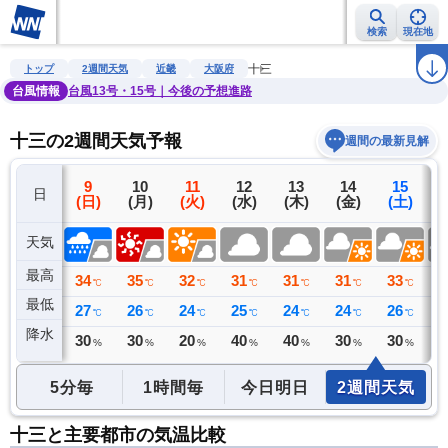
検索
現在地
雨雲レーダー
台風情報
地震情報
警報・注意報
2週間天気
ラ
十三
トップ
2週間天気
近畿
大阪府
台風情報
台風13号・15号｜今後の予想進路
十三の2週間天気予報
週間の最新見解
8
9
10
11
12
13
14
15
日
(土)
(日)
(月)
(火)
(水)
(木)
(金)
(土)
(
天気
最高
36
34
35
32
31
31
31
33
3
℃
℃
℃
℃
℃
℃
℃
℃
最低
27
27
26
24
25
24
24
26
2
℃
℃
℃
℃
℃
℃
℃
℃
降水
0
30
30
20
40
40
30
30
3
ミリ
%
%
%
%
%
%
%
5分毎
1時間毎
今日明日
2週間天気
十三と主要都市の気温比較