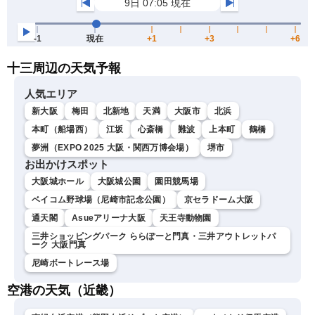
十三周辺の天気予報
人気エリア
新大阪
梅田
北新地
天満
大阪市
北浜
本町（船場西）
江坂
心斎橋
難波
上本町
鶴橋
夢洲（EXPO 2025 大阪・関西万博会場）
堺市
お出かけスポット
大阪城ホール
大阪城公園
園田競馬場
ベイコム野球場（尼崎市記念公園）
京セラドーム大阪
通天閣
Asueアリーナ大阪
天王寺動物園
三井ショッピングパーク ららぽーと門真・三井アウトレットパ
ーク 大阪門真
尼崎ボートレース場
空港の天気（近畿）