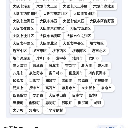
大阪市港区
大阪市大正区
大阪市天王寺区
大阪市浪速区
大阪市西淀川区
大阪市東淀川区
大阪市東成区
大阪市生野区
大阪市旭区
大阪市城東区
大阪市阿倍野区
大阪市住吉区
大阪市東住吉区
大阪市西成区
大阪市淀川区
大阪市鶴見区
大阪市住之江区
大阪市平野区
大阪市北区
大阪市中央区
堺市堺区
堺市中区
堺市東区
堺市西区
堺市南区
堺市北区
堺市美原区
岸和田市
豊中市
池田市
吹田市
泉大津市
高槻市
貝塚市
守口市
枚方市
茨木市
八尾市
泉佐野市
富田林市
寝屋川市
河内長野市
松原市
大東市
和泉市
箕面市
柏原市
羽曳野市
門真市
摂津市
高石市
藤井寺市
東大阪市
泉南市
四條畷市
交野市
大阪狭山市
阪南市
島本町
豊能町
能勢町
忠岡町
熊取町
田尻町
岬町
太子町
河南町
千早赤阪村