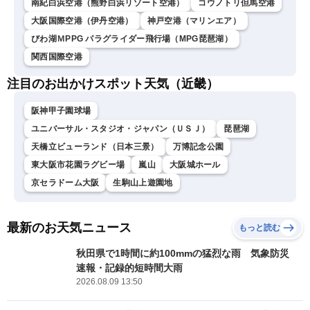
南紀白浜空港（熊野白浜リゾート空港）
コウノトリ但馬空港
大阪国際空港（伊丹空港）
神戸空港（マリンエア）
びわ湖ＭPPG パラグライダー飛行場（MPG琵琶湖）
関西国際空港
注目のお出かけスポット天気（近畿）
阪神甲子園球場
ユニバーサル・スタジオ・ジャパン（ＵＳＪ）
琵琶湖
天橋立ビューランド（日本三景）
万博記念公園
東大阪市花園ラグビー場
嵐山
大阪城ホール
京セラドーム大阪
生駒山上遊園地
最新のお天気ニュース
もっと読む
秋田県で1時間に約100mmの猛烈な雨 気象防災
速報・記録的短時間大雨
2026.08.09 13:50