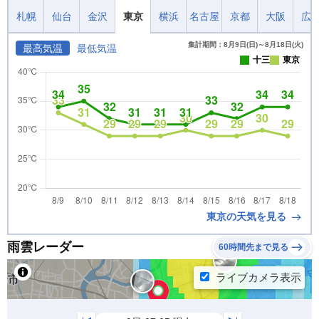
札幌
仙台
金沢
東京
横浜
名古屋
京都
大阪
広
集計期間：8月9日(日)～8月18日(火)
最高気温
最低気温
十三
東京
東京の天気を見る
雨雲レーダー
60時間先まで見る