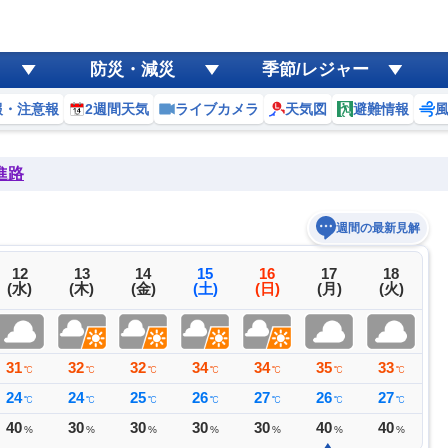
防災・減災
季節/レジャー
報・注意報
2週間天気
ライブカメラ
天気図
避難情報
進路
週間の最新見解
12
13
14
15
16
17
18
(水)
(木)
(金)
(土)
(日)
(月)
(火)
31
32
32
34
34
35
33
3
℃
℃
℃
℃
℃
℃
℃
24
24
25
26
27
26
27
2
℃
℃
℃
℃
℃
℃
℃
40
30
30
30
30
40
40
4
%
%
%
%
%
%
%