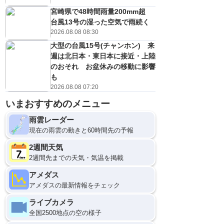
宮崎県で48時間雨量200mm超
台風13号の湿った空気で雨続く
2026.08.08 08:30
大型の台風15号(チャンホン) 来
週は北日本・東日本に接近・上陸
のおそれ お盆休みの移動に影響
も
2026.08.08 07:20
いまおすすめのメニュー
雨雲レーダー
現在の雨雲の動きと60時間先の予報
2週間天気
2週間先までの天気・気温を掲載
アメダス
アメダスの最新情報をチェック
ライブカメラ
全国2500地点の空の様子