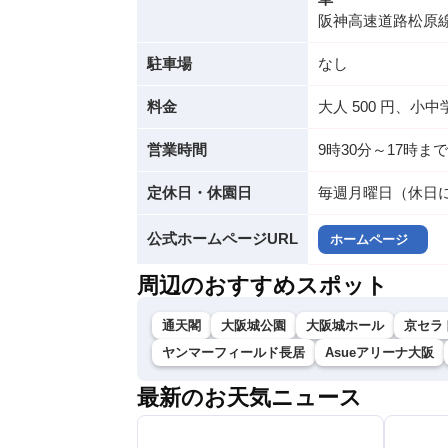
阪神高速道路松原
駐車場
なし
料金
大人 500 円、小中
営業時間
9時30分～17時ま
定休日・休園日
毎週月曜日（休日
公式ホームページURL
ホームページ
周辺のおすすめスポット
通天閣
大阪城公園
大阪城ホール
京セラ
ヤンマーフィールド長居
Asueアリーナ大阪
最新のお天気ニュース