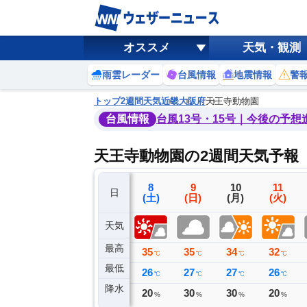
オススメ
天気・観測
雨雲レーダー
台風情報
地震情報
警
トップ
2週間天気
近畿
大阪府
天王寺動物園
台風情報
台風13号・15号｜今後の予想
天王寺動物園の2週間天気予報
5
6
7
8
9
10
11
日
(水)
(木)
(金)
(土)
(日)
(月)
(火)
天気
最高
36
35
36
35
35
34
32
℃
℃
℃
℃
℃
℃
℃
最低
26
28
28
26
27
27
26
℃
℃
℃
℃
℃
℃
℃
降水
0
0
0
20
30
30
20
ミリ
ミリ
ミリ
%
%
%
%