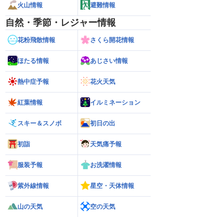
火山情報
避難情報
自然・季節・レジャー情報
花粉飛散情報
さくら開花情報
ほたる情報
あじさい情報
熱中症予報
花火天気
紅葉情報
イルミネーション
スキー＆スノボ
初日の出
初詣
天気痛予報
服装予報
お洗濯情報
紫外線情報
星空・天体情報
山の天気
空の天気