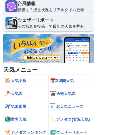
台風情報
影響は？接近状況をリアルタイム更新
ウェザーリポート
空の写真を投稿して最新の天気を共有
天気メニュー
天気予報
2週間天気
天気図
過去天気図
気象衛星
お天気ニュース
世界天気
アメダス(実況天気)
アメダスランキング
ウェザーリポート