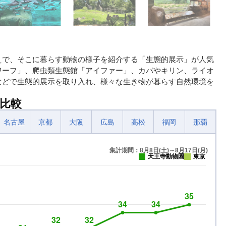
えで、そこに暮らす動物の様子を紹介する「生態的展示」が人気
ワーフ」、爬虫類生態館「アイファー」、カバやキリン、ライオ
などで生態的展示を取り入れ、様々な生き物が暮らす自然環境を
比較
名古屋
京都
大阪
広島
高松
福岡
那覇
集計期間：8月8日(土)～8月17日(月)
天王寺動物園
東京