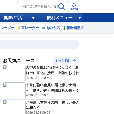
現在地
健康/生活
便利メニュー
風レーダー
雷レーダー
山の天気
花粉飛散情報
世界天気
お天気ニュース
もっと読む
19
20
21
22
大型の台風15号(チャンホン) 週
(水)
(木)
(金)
(土)
予報の
前半に東北に接近・上陸のおそれ
E
E
C
D
信頼度
高
2026.08.08 10:50
A
非常に強い台風13号は東シナ海
B
C
へ 動きが鈍く沖縄は荒天長引く
5
34
34
35
D
℃
℃
℃
℃
2026.08.08 10:41
E
7
28
27
27
低
℃
℃
北海道は本降りの雨 厳しい暑さ
℃
℃
？
は和らぐ
0
30
20
30
%
%
%
%
2026.08.08 09:55