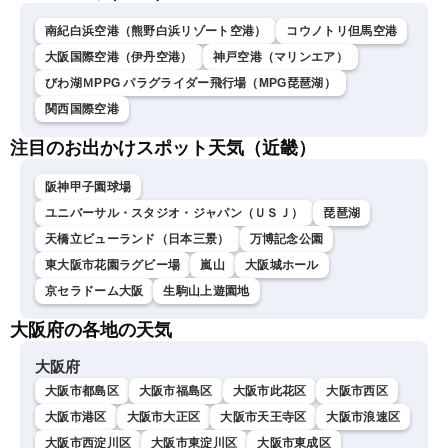
南紀白浜空港（熊野白浜リゾート空港）
コウノトリ但馬空港
大阪国際空港（伊丹空港）
神戸空港（マリンエア）
びわ湖ＭPPG パラグライダー飛行場（MPG琵琶湖）
関西国際空港
注目のお出かけスポット天気（近畿）
阪神甲子園球場
ユニバーサル・スタジオ・ジャパン（ＵＳＪ）
琵琶湖
天橋立ビューランド（日本三景）
万博記念公園
東大阪市花園ラグビー場
嵐山
大阪城ホール
京セラドーム大阪
生駒山上遊園地
大阪府の各地の天気
大阪府
大阪市都島区
大阪市福島区
大阪市此花区
大阪市西区
大阪市港区
大阪市大正区
大阪市天王寺区
大阪市浪速区
大阪市西淀川区
大阪市東淀川区
大阪市東成区