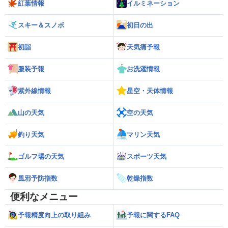
紅葉情報
イルミネーション
スキー＆スノボ
初日の出
初詣
天気痛予報
服装予報
お洗濯情報
紫外線情報
星空・天体情報
山の天気
空の天気
釣り天気
マリン天気
ゴルフ場の天気
スポーツ天気
風邪予防指数
乾燥指数
便利なメニュー
予報精度向上の取り組み
予報に関するFAQ