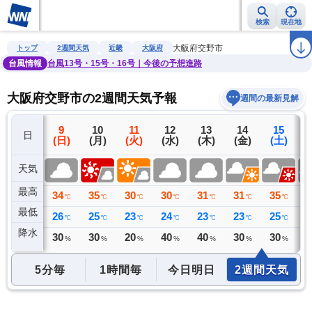
検索
現在地
雨雲レーダー
台風情報
地震情報
警報・注意報
2週間天気
ラ
大阪府交野市
トップ
2週間天気
近畿
大阪府
台風情報
台風13号・15号・16号｜今後の予想進路
大阪府交野市の2週間天気予報
週間の最新見解
8
9
10
11
12
13
14
15
日
(土)
(日)
(月)
(火)
(水)
(木)
(金)
(土)
(
天気
最高
36
34
35
30
30
31
31
35
3
℃
℃
℃
℃
℃
℃
℃
℃
最低
26
26
25
23
24
23
23
25
2
℃
℃
℃
℃
℃
℃
℃
℃
降水
0
30
30
20
40
40
30
30
3
ミリ
%
%
%
%
%
%
%
5分毎
1時間毎
今日明日
2週間天気