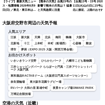
【ライブ】最新天気ニュー
【熊本の天気】台風15号の
【台風13号・15号 2026
ス・地震情報 2026年8月9
影響で熊本の天気は？ 猛暑
11日(火)山の日に15号は
日(日) ／東北・東日本は急
と天気急変に注意
北に接近、上陸のおそれ
な雷雨に注意〈ウェザーニ
（9日15時更新）
ュースLiVEムーン・駒木結
大阪府交野市周辺の天気予報
衣／芳野達郎〉
人気エリア
江坂
新大阪
天満
北浜
梅田
鶴橋
大阪市
北新地
十三
上本町
本町（船場西）
心斎橋
難波
堺市
夢洲（EXPO 2025 大阪・関西万博会場）
お出かけスポット
いきいきランド交野
ひらかたパーク
八幡市こども動物園
三井ショッピングパーク ららぽーと門真・三井アウトレットパ
ーク 大阪門真
東和薬品RACTABドーム（大阪府立門真スポーツセンター）
奈良競輪場
東大阪市花園ラグビー場
RVパーク 大和の里 富雄中町
夜景キャンプ場OIWAKE PARK
万博記念競技場
空港の天気（近畿）