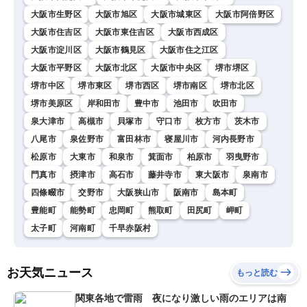
大阪市生野区
大阪市旭区
大阪市城東区
大阪市阿倍野区
大阪市住吉区
大阪市東住吉区
大阪市西成区
大阪市淀川区
大阪市鶴見区
大阪市住之江区
大阪市平野区
大阪市北区
大阪市中央区
堺市堺区
堺市中区
堺市東区
堺市西区
堺市南区
堺市北区
堺市美原区
岸和田市
豊中市
池田市
吹田市
泉大津市
高槻市
貝塚市
守口市
枚方市
茨木市
八尾市
泉佐野市
富田林市
寝屋川市
河内長野市
松原市
大東市
和泉市
箕面市
柏原市
羽曳野市
門真市
摂津市
高石市
藤井寺市
東大阪市
泉南市
四條畷市
交野市
大阪狭山市
阪南市
島本町
豊能町
能勢町
忠岡町
熊取町
田尻町
岬町
太子町
河南町
千早赤阪村
お天気ニュース
もっと読む
関東各地で雷雨 夜になり激しい雨のエリアは南