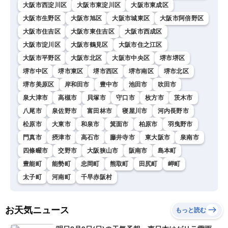
大阪市西淀川区
大阪市東淀川区
大阪市東成区
大阪市生野区
大阪市旭区
大阪市城東区
大阪市阿倍野区
大阪市住吉区
大阪市東住吉区
大阪市西成区
大阪市淀川区
大阪市鶴見区
大阪市住之江区
大阪市平野区
大阪市北区
大阪市中央区
堺市堺区
堺市中区
堺市東区
堺市西区
堺市南区
堺市北区
堺市美原区
岸和田市
豊中市
池田市
吹田市
泉大津市
高槻市
貝塚市
守口市
枚方市
茨木市
八尾市
泉佐野市
富田林市
寝屋川市
河内長野市
松原市
大東市
和泉市
箕面市
柏原市
羽曳野市
門真市
摂津市
高石市
藤井寺市
東大阪市
泉南市
四條畷市
交野市
大阪狭山市
阪南市
島本町
豊能町
能勢町
忠岡町
熊取町
田尻町
岬町
太子町
河南町
千早赤阪村
お天気ニュース
もっと読む