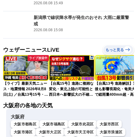
2026.08.08 15:49
新潟県で線状降水帯が発生のおそれ 大雨に厳重警
戒
2026.08.08 15:08
ウェザーニュースLiVE
もっと見る
ライブ放送中
【ライブ】最新天気ニュー
【台風15号】進路に複雑な
【台風13号 進路解説】
ス・地震情報 2026年8月8
変化・東北上陸の可能性と
後も影響長期化・奄美大
日(土) ／台風13号15号・ゲ
西日本へ影響拡大の不確実
で総雨量400mm超・高
リラ雷雨最新見解・令和8
性
に要警戒（2026.08.08
大阪府の各地の天気
年熊本地震情報〈ウェザー
16:00）
ニュースLiVEイブニング・
大阪府
小川千奈／芳野達郎〉
大阪市都島区
大阪市福島区
大阪市此花区
大阪市西区
大阪市港区
大阪市大正区
大阪市天王寺区
大阪市浪速区