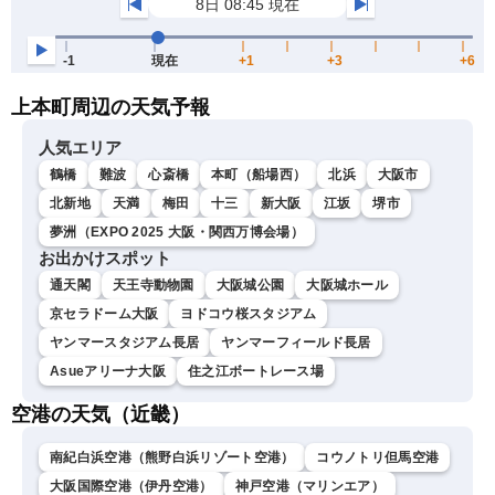
上本町周辺の天気予報
人気エリア
鶴橋
難波
心斎橋
本町（船場西）
北浜
大阪市
北新地
天満
梅田
十三
新大阪
江坂
堺市
夢洲（EXPO 2025 大阪・関西万博会場）
お出かけスポット
通天閣
天王寺動物園
大阪城公園
大阪城ホール
京セラドーム大阪
ヨドコウ桜スタジアム
ヤンマースタジアム長居
ヤンマーフィールド長居
Asueアリーナ大阪
住之江ボートレース場
空港の天気（近畿）
南紀白浜空港（熊野白浜リゾート空港）
コウノトリ但馬空港
大阪国際空港（伊丹空港）
神戸空港（マリンエア）