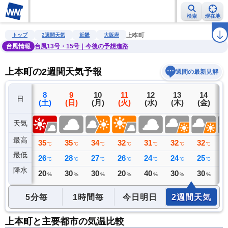
検索
現在地
雨雲レーダー
台風情報
地震情報
警報・注意報
2週間天気
ラ
上本町
トップ
2週間天気
近畿
大阪府
台風情報
台風13号・15号｜今後の予想進路
上本町の2週間天気予報
週間の最新見解
7
8
9
10
11
12
13
14
日
(金)
(土)
(日)
(月)
(火)
(水)
(木)
(金)
(
天気
最高
36
35
35
34
32
31
32
32
3
℃
℃
℃
℃
℃
℃
℃
℃
最低
28
26
28
27
26
24
24
25
2
℃
℃
℃
℃
℃
℃
℃
℃
降水
0
20
30
30
20
40
30
30
3
ミリ
%
%
%
%
%
%
%
5分毎
1時間毎
今日明日
2週間天気
上本町と主要都市の気温比較