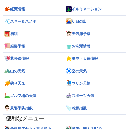
紅葉情報
イルミネーション
スキー＆スノボ
初日の出
初詣
天気痛予報
服装予報
お洗濯情報
紫外線情報
星空・天体情報
山の天気
空の天気
釣り天気
マリン天気
ゴルフ場の天気
スポーツ天気
風邪予防指数
乾燥指数
便利なメニュー
予報精度向上の取り組み
予報に関するFAQ