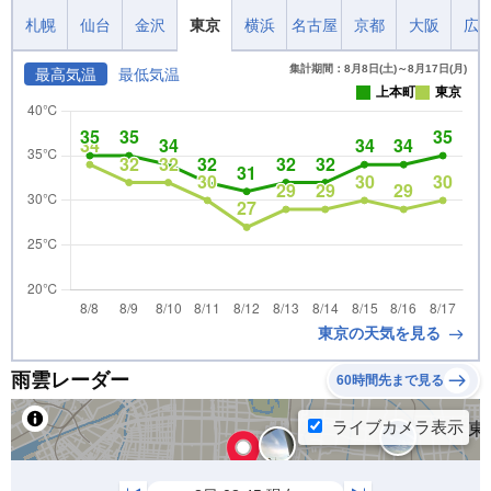
札幌
仙台
金沢
東京
横浜
名古屋
京都
大阪
広
集計期間：8月8日(土)～8月17日(月)
最高気温
最低気温
上本町
東京
東京の天気を見る
雨雲レーダー
60時間先まで見る