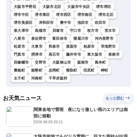
大阪市平野区
大阪市北区
大阪市中央区
堺市堺区
堺市中区
堺市東区
堺市西区
堺市南区
堺市北区
堺市美原区
岸和田市
豊中市
池田市
吹田市
泉大津市
高槻市
貝塚市
守口市
枚方市
茨木市
八尾市
泉佐野市
富田林市
寝屋川市
河内長野市
松原市
大東市
和泉市
箕面市
柏原市
羽曳野市
門真市
摂津市
高石市
藤井寺市
東大阪市
泉南市
四條畷市
交野市
大阪狭山市
阪南市
島本町
豊能町
能勢町
忠岡町
熊取町
田尻町
岬町
太子町
河南町
千早赤阪村
お天気ニュース
もっと読む
関東各地で雷雨 夜になり激しい雨のエリアは南
部に移動
2026.08.09 20:21
大阪市街地でもゲリラ雷雨に 巨大な雨柱が出現