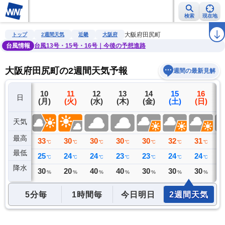
検索
現在地
雨雲レーダー
台風情報
地震情報
警報・注意報
2週間天気
ラ
大阪府田尻町
トップ
2週間天気
近畿
大阪府
台風情報
台風13号・15号・16号｜今後の予想進路
大阪府田尻町の2週間天気予報
週間の最新見解
9
10
11
12
13
14
15
16
日
(日)
(月)
(火)
(水)
(木)
(金)
(土)
(日)
(
天気
最高
28
33
30
30
30
30
32
31
3
℃
℃
℃
℃
℃
℃
℃
℃
最低
27
25
24
24
23
23
24
24
2
℃
℃
℃
℃
℃
℃
℃
℃
降水
0
30
20
40
40
30
30
30
4
ミリ
%
%
%
%
%
%
%
5分毎
1時間毎
今日明日
2週間天気