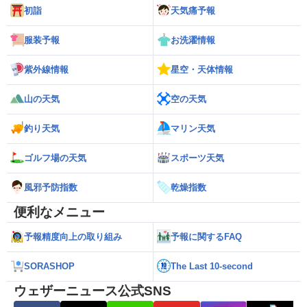
初詣
天気痛予報
服装予報
お洗濯情報
紫外線情報
星空・天体情報
山の天気
空の天気
釣り天気
マリン天気
ゴルフ場の天気
スポーツ天気
風邪予防指数
乾燥指数
便利なメニュー
予報精度向上の取り組み
予報に関するFAQ
SORASHOP
The Last 10-second
ウェザーニュース公式SNS