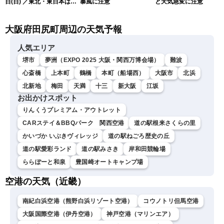
日(日) ／東北・東日本は急
暴風に注意
と天気急変に注意
な雷雨に注意〈ウェザーニ
ュースLiVEムーン・駒木結
大阪府田尻町周辺の天気予報
衣／芳野達郎〉
人気エリア
堺市
夢洲（EXPO 2025 大阪・関西万博会場）
難波
心斎橋
上本町
鶴橋
本町（船場西）
大阪市
北浜
北新地
梅田
天満
十三
新大阪
江坂
お出かけスポット
りんくうプレミアム・アウトレット
CARステイ＆BBQパーク 関西空港
道の駅根来さくらの里
かいづか いぶきヴィレッジ
道の駅ねごろ歴史の丘
道の駅愛彩ランド
道の駅みさき
岸和田競輪場
ららぽーと和泉
豊国崎オートキャンプ場
空港の天気（近畿）
南紀白浜空港（熊野白浜リゾート空港）
コウノトリ但馬空港
大阪国際空港（伊丹空港）
神戸空港（マリンエア）