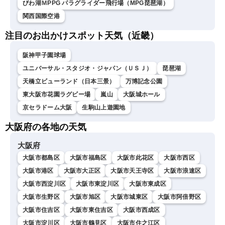
びわ湖ＭPPG パラグライダー飛行場（MPG琵琶湖）
関西国際空港
注目のお出かけスポット天気（近畿）
阪神甲子園球場
ユニバーサル・スタジオ・ジャパン（ＵＳＪ）
琵琶湖
天橋立ビューランド（日本三景）
万博記念公園
東大阪市花園ラグビー場
嵐山
大阪城ホール
京セラドーム大阪
生駒山上遊園地
大阪府の各地の天気
大阪府
大阪市都島区
大阪市福島区
大阪市此花区
大阪市西区
大阪市港区
大阪市大正区
大阪市天王寺区
大阪市浪速区
大阪市西淀川区
大阪市東淀川区
大阪市東成区
大阪市生野区
大阪市旭区
大阪市城東区
大阪市阿倍野区
大阪市住吉区
大阪市東住吉区
大阪市西成区
大阪市淀川区
大阪市鶴見区
大阪市住之江区