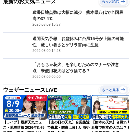
最新のお天気ニュース
もっと読む
猛暑日地点数は大幅に減少 熊本県八代で全国最
高の37.4℃
2026.08.09 15:37
週間天気予報 お盆休みに台風15号が上陸の可能
性 厳しい暑さとゲリラ雷雨に注意
2026.08.09 14:28
「おもちゃ花火」を楽しむためのマナーや注意
点 未使用花火はどう捨てる？
2026.08.09 05:00
ウェザーニュースLiVE
もっと見る
ライブ放送中
【ライブ】最新天気ニュー
【山の日の天気】台風接近
【熊本の天気】台風15号
ス・地震情報 2026年8月9
で東北・関東は激しい雨や
影響で熊本の天気は？ 猛