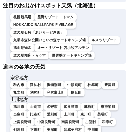
注目のお出かけスポット天気（北海道）
札幌競馬場
星野リゾート トマム
HOKKAIDO BALLPARK F VIILAGE
道の駅石狩「あいろーど厚田」
丸瀬布森林公園いこいの森オートキャンプ場
ルスツリゾート
旭山動物園
オートリゾート 苫小牧アルテン
道の駅知床・らうす
層雲峡オートキャンプ場
道南の各地の天気
宗谷地方
稚内市
猿払村
浜頓別町
中頓別町
枝幸町
豊富町
礼文町
利尻町
利尻富士町
幌延町
上川地方
旭川市
士別市
名寄市
富良野市
鷹栖町
東神楽町
当麻町
比布町
愛別町
上川町
東川町
美瑛町
上富良野町
中富良野町
南富良野町
占冠村
和寒町
剣淵町
下川町
美深町
音威子府村
中川町