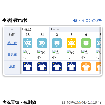
生活指数情報
アイコンの説明
日
8日(土)
9日(日)
18
21
0
3
6
9
時間
熱中症
天気痛
洗濯
実況天気・観測値
23:40時点
(
04:41
18:49
)