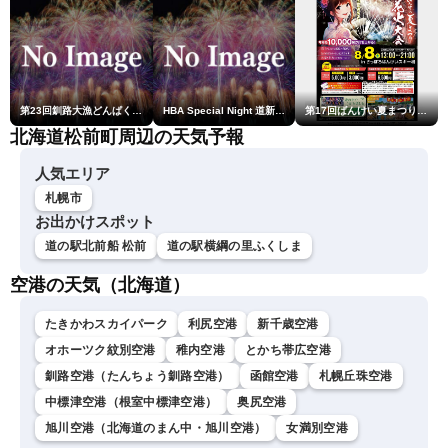
第23回釧路大漁どんぱく花火大会 ～道新・光と音のファンタジー～
HBA Special Night 道新・秋華火（はなび）
第17回ばんけい夏まつり大花火大会
北海道松前町周辺の天気予報
人気エリア
札幌市
お出かけスポット
道の駅北前船 松前
道の駅横綱の里ふくしま
空港の天気（北海道）
たきかわスカイパーク
利尻空港
新千歳空港
オホーツク紋別空港
稚内空港
とかち帯広空港
釧路空港（たんちょう釧路空港）
函館空港
札幌丘珠空港
中標津空港（根室中標津空港）
奥尻空港
旭川空港（北海道のまん中・旭川空港）
女満別空港