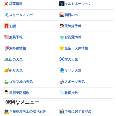
紅葉情報
イルミネーション
スキー＆スノボ
初日の出
初詣
天気痛予報
服装予報
お洗濯情報
紫外線情報
星空・天体情報
山の天気
空の天気
釣り天気
マリン天気
ゴルフ場の天気
スポーツ天気
風邪予防指数
乾燥指数
便利なメニュー
予報精度向上の取り組み
予報に関するFAQ