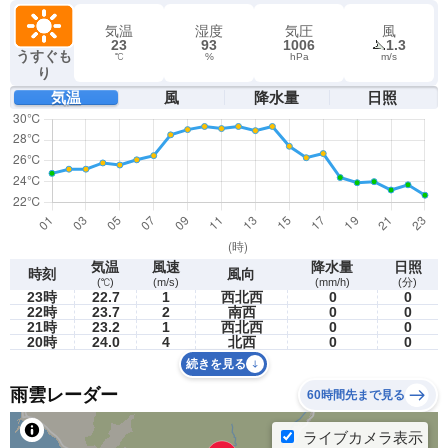
気温
湿度
気圧
風
23
93
1006
1.3
うすぐも
℃
%
hPa
m/s
り
気温
風
降水量
日照
気温
風速
降水量
日照
時刻
風向
(℃)
(m/s)
(mm/h)
(分)
23時
22.7
1
西北西
0
0
22時
23.7
2
南西
0
0
21時
23.2
1
西北西
0
0
20時
24.0
4
北西
0
0
続きを見る
雨雲レーダー
60時間先まで見る