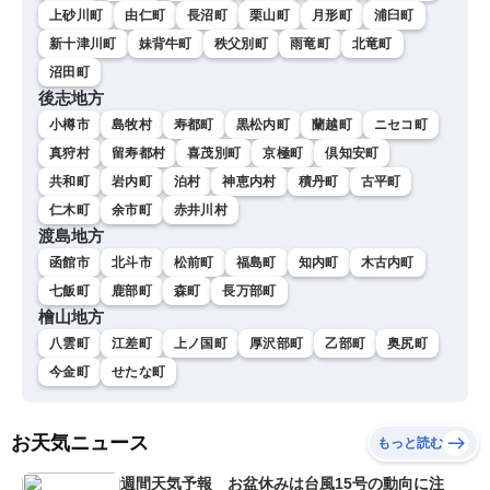
上砂川町
由仁町
長沼町
栗山町
月形町
浦臼町
新十津川町
妹背牛町
秩父別町
雨竜町
北竜町
沼田町
後志地方
小樽市
島牧村
寿都町
黒松内町
蘭越町
ニセコ町
真狩村
留寿都村
喜茂別町
京極町
倶知安町
共和町
岩内町
泊村
神恵内村
積丹町
古平町
仁木町
余市町
赤井川村
渡島地方
函館市
北斗市
松前町
福島町
知内町
木古内町
七飯町
鹿部町
森町
長万部町
檜山地方
八雲町
江差町
上ノ国町
厚沢部町
乙部町
奥尻町
今金町
せたな町
お天気ニュース
もっと読む
週間天気予報 お盆休みは台風15号の動向に注