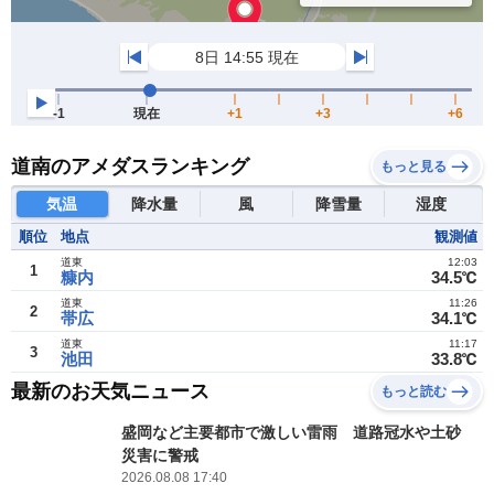
道南のアメダスランキング
もっと見る
気温
降水量
風
降雪量
湿度
順位
地点
観測値
道東
12:03
1
糠内
34.5℃
道東
11:26
2
帯広
34.1℃
道東
11:17
3
池田
33.8℃
最新のお天気ニュース
もっと読む
盛岡など主要都市で激しい雷雨 道路冠水や土砂
災害に警戒
2026.08.08 17:40