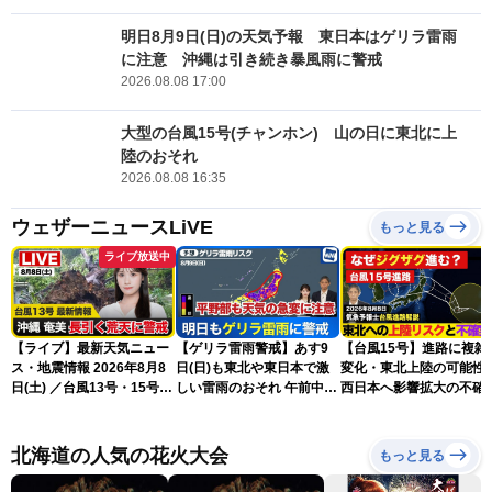
明日8月9日(日)の天気予報 東日本はゲリラ雷雨
に注意 沖縄は引き続き暴風雨に警戒
2026.08.08 17:00
大型の台風15号(チャンホン) 山の日に東北に上
陸のおそれ
2026.08.08 16:35
ウェザーニュースLiVE
もっと見る
ライブ放送中
【ライブ】最新天気ニュー
【ゲリラ雷雨警戒】あす9
【台風15号】進路に複雑
ス・地震情報 2026年8月8
日(日)も東北や東日本で激
変化・東北上陸の可能性
日(土) ／台風13号・15号
しい雷雨のおそれ 午前中か
西日本へ影響拡大の不確
ゲリラ雷雨最新見解 令和
ら雨雲急発達の危険も
性
8年熊本地震情報〈ウェザ
ーニュースLiVEムーン・戸
北海道の人気の花火大会
もっと見る
北美月／芳野達郎〉