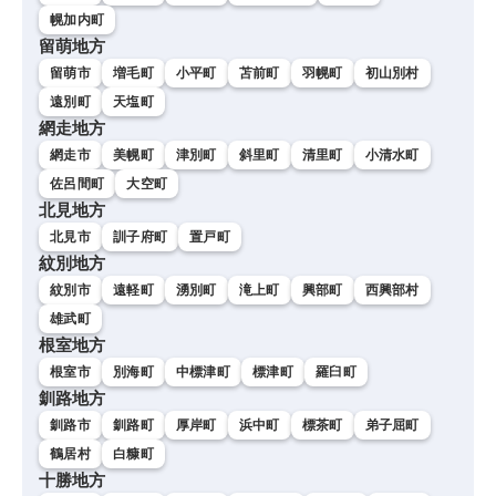
幌加内町
留萌地方
留萌市
増毛町
小平町
苫前町
羽幌町
初山別村
遠別町
天塩町
網走地方
網走市
美幌町
津別町
斜里町
清里町
小清水町
佐呂間町
大空町
北見地方
北見市
訓子府町
置戸町
紋別地方
紋別市
遠軽町
湧別町
滝上町
興部町
西興部村
雄武町
根室地方
根室市
別海町
中標津町
標津町
羅臼町
釧路地方
釧路市
釧路町
厚岸町
浜中町
標茶町
弟子屈町
鶴居村
白糠町
十勝地方