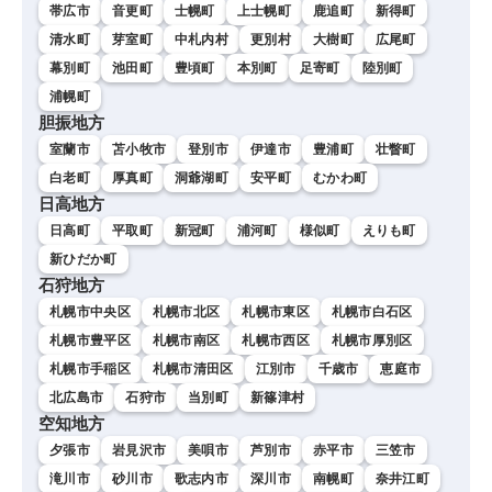
帯広市
音更町
士幌町
上士幌町
鹿追町
新得町
清水町
芽室町
中札内村
更別村
大樹町
広尾町
幕別町
池田町
豊頃町
本別町
足寄町
陸別町
浦幌町
胆振地方
室蘭市
苫小牧市
登別市
伊達市
豊浦町
壮瞥町
白老町
厚真町
洞爺湖町
安平町
むかわ町
日高地方
日高町
平取町
新冠町
浦河町
様似町
えりも町
新ひだか町
石狩地方
札幌市中央区
札幌市北区
札幌市東区
札幌市白石区
札幌市豊平区
札幌市南区
札幌市西区
札幌市厚別区
札幌市手稲区
札幌市清田区
江別市
千歳市
恵庭市
北広島市
石狩市
当別町
新篠津村
空知地方
夕張市
岩見沢市
美唄市
芦別市
赤平市
三笠市
滝川市
砂川市
歌志内市
深川市
南幌町
奈井江町