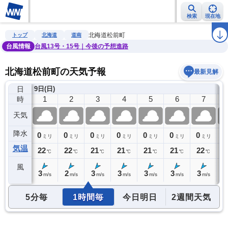
検索
現在地
雨雲レーダー
台風情報
地震情報
警報・注意報
2週間天気
ラ
北海道松前町
トップ
北海道
道南
台風情報
台風13号・15号｜今後の予想進路
北海道松前町の天気予報
最新見解
日
)
9日(日)
0
1
2
3
4
5
6
7
時
天気
降水
0
0
0
0
0
0
0
0
0
ミリ
ミリ
ミリ
ミリ
ミリ
ミリ
ミリ
ミリ
気温
23
22
22
21
21
21
21
22
2
℃
℃
℃
℃
℃
℃
℃
℃
風
3
3
2
3
3
3
3
3
3
m/s
m/s
m/s
m/s
m/s
m/s
m/s
m/s
5分毎
1時間毎
今日明日
2週間天気