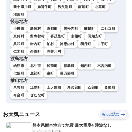
新十津川町
妹背牛町
秩父別町
雨竜町
北竜町
沼田町
後志地方
小樽市
島牧村
寿都町
黒松内町
蘭越町
ニセコ町
真狩村
留寿都村
喜茂別町
京極町
倶知安町
共和町
岩内町
泊村
神恵内村
積丹町
古平町
仁木町
余市町
赤井川村
渡島地方
函館市
北斗市
松前町
福島町
知内町
木古内町
七飯町
鹿部町
森町
長万部町
檜山地方
八雲町
江差町
上ノ国町
厚沢部町
乙部町
奥尻町
今金町
せたな町
お天気ニュース
もっと読む
熊本県熊本地方で地震 最大震度4 津波なし
2026.08.06 19:54