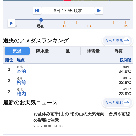
道央のアメダスランキング
もっと見る
気温
降水量
風
降雪量
湿度
順位
地点
観測値
道北
00:19
1
本泊
24.9℃
道南
00:02
2
松前
23.9℃
道北
02:45
2
稚内
23.9℃
最新のお天気ニュース
もっと読む
お盆休み前半(山の日)の山の天気傾向 台風や前線
の影響に注意
2026.08.06 14:10