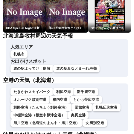
HBA Special Night 道新・秋華火（はなび）
第23回釧路大漁どんぱく花火大会 ～道新・光と音のファンタジー～
第17回ばんけい夏まつり大花火大会
北海道島牧村周辺の天気予報
人気エリア
札幌市
お出かけスポット
道の駅よってけ！島牧
道の駅みなとまーれ寿都
空港の天気（北海道）
たきかわスカイパーク
利尻空港
新千歳空港
オホーツク紋別空港
稚内空港
とかち帯広空港
釧路空港（たんちょう釧路空港）
函館空港
札幌丘珠空港
中標津空港（根室中標津空港）
奥尻空港
旭川空港（北海道のまん中・旭川空港）
女満別空港