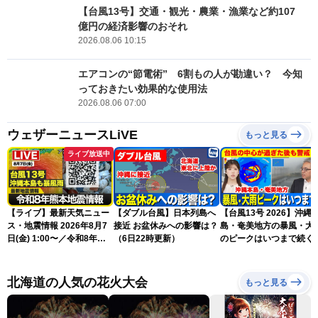
【台風13号】交通・観光・農業・漁業など約107
億円の経済影響のおそれ
2026.08.06 10:15
エアコンの“節電術” 6割もの人が勘違い？ 今知
っておきたい効果的な使用法
2026.08.06 07:00
ウェザーニュースLiVE
もっと見る
ライブ放送中
【ライブ】最新天気ニュー
【ダブル台風】日本列島へ
【台風13号 2026】沖縄
ス・地震情報 2026年8月7
接近 お盆休みへの影響は？
島・奄美地方の暴風・大
日(金) 1:00〜／令和8年熊
（6日22時更新）
のピークはいつまで続く
本地震情報 台風13号が沖
（6日18時更新）
縄に接近〈ウェザーニュー
スLiVE〉
北海道の人気の花火大会
もっと見る