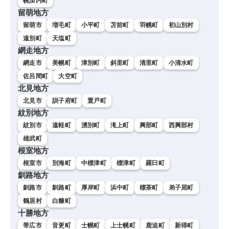
幌加内町
留萌地方
留萌市
増毛町
小平町
苫前町
羽幌町
初山別村
遠別町
天塩町
網走地方
網走市
美幌町
津別町
斜里町
清里町
小清水町
佐呂間町
大空町
北見地方
北見市
訓子府町
置戸町
紋別地方
紋別市
遠軽町
湧別町
滝上町
興部町
西興部村
雄武町
根室地方
根室市
別海町
中標津町
標津町
羅臼町
釧路地方
釧路市
釧路町
厚岸町
浜中町
標茶町
弟子屈町
鶴居村
白糠町
十勝地方
帯広市
音更町
士幌町
上士幌町
鹿追町
新得町