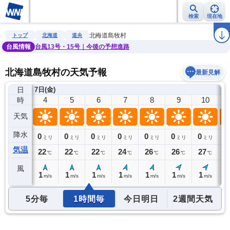
検索
現在地
雨雲レーダー
台風情報
地震情報
警報・注意報
2週間天気
ラ
北海道島牧村
トップ
北海道
道央
台風情報
台風13号・15号｜今後の予想進路
北海道島牧村の天気予報
最新見解
日
7日(金)
3
4
5
6
7
8
9
10
時
天気
降水
0
0
0
0
0
0
0
0
0
ミリ
ミリ
ミリ
ミリ
ミリ
ミリ
ミリ
ミリ
気温
22
22
22
22
24
26
26
27
2
℃
℃
℃
℃
℃
℃
℃
℃
風
1
1
1
1
1
1
1
1
1
m/s
m/s
m/s
m/s
m/s
m/s
m/s
m/s
5分毎
1時間毎
今日明日
2週間天気