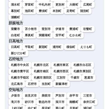
清水町
芽室町
中札内村
更別村
大樹町
広尾町
幕別町
池田町
豊頃町
本別町
足寄町
陸別町
浦幌町
胆振地方
室蘭市
苫小牧市
登別市
伊達市
豊浦町
壮瞥町
白老町
厚真町
洞爺湖町
安平町
むかわ町
日高地方
日高町
平取町
新冠町
浦河町
様似町
えりも町
新ひだか町
石狩地方
札幌市中央区
札幌市北区
札幌市東区
札幌市白石区
札幌市豊平区
札幌市南区
札幌市西区
札幌市厚別区
札幌市手稲区
札幌市清田区
江別市
千歳市
恵庭市
北広島市
石狩市
当別町
新篠津村
空知地方
夕張市
岩見沢市
美唄市
芦別市
赤平市
三笠市
滝川市
砂川市
歌志内市
深川市
南幌町
奈井江町
上砂川町
由仁町
長沼町
栗山町
月形町
浦臼町