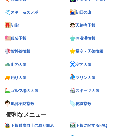
スキー＆スノボ
初日の出
初詣
天気痛予報
服装予報
お洗濯情報
紫外線情報
星空・天体情報
山の天気
空の天気
釣り天気
マリン天気
ゴルフ場の天気
スポーツ天気
風邪予防指数
乾燥指数
便利なメニュー
予報精度向上の取り組み
予報に関するFAQ