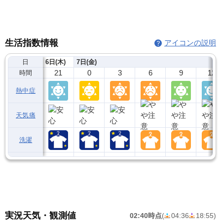
生活指数情報
アイコンの説明
日
6日(木)
7日(金)
21
0
3
6
9
12
時間
熱中症
天気痛
洗濯
実況天気・観測値
02:40時点
(
04:36
18:55
)