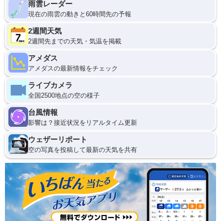
雨雲レーダー
現在の雨雲の動きと60時間先の予報
2週間天気
2週間先までの天気・気温を掲載
アメダス
アメダスの最新情報をチェック
ライブカメラ
全国2500地点の空の様子
台風情報
影響は？接近状況をリアルタイム更新
ウェザーリポート
空の写真を投稿して最新の天気を共有