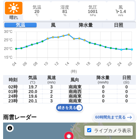
気温
湿度
気圧
風
20
81
1001
1.4
℃
%
hPa
m/s
晴れ
気温
風
降水量
日照
気温
風速
降水量
日照
時刻
風向
(℃)
(m/s)
(mm/h)
(分)
02時
19.7
3
南南東
0
0
01時
20.0
2
南南西
0
0
24時
19.6
2
南南東
0
0
23時
20.1
3
南南東
0
0
続きを見る
雨雲レーダー
60時間先まで見る