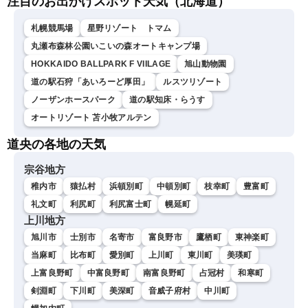
注目のお出かけスポット天気（北海道）
札幌競馬場
星野リゾート トマム
丸瀬布森林公園いこいの森オートキャンプ場
HOKKAIDO BALLPARK F VIILAGE
旭山動物園
道の駅石狩「あいろーど厚田」
ルスツリゾート
ノーザンホースパーク
道の駅知床・らうす
オートリゾート 苫小牧アルテン
道央の各地の天気
宗谷地方
稚内市
猿払村
浜頓別町
中頓別町
枝幸町
豊富町
礼文町
利尻町
利尻富士町
幌延町
上川地方
旭川市
士別市
名寄市
富良野市
鷹栖町
東神楽町
当麻町
比布町
愛別町
上川町
東川町
美瑛町
上富良野町
中富良野町
南富良野町
占冠村
和寒町
剣淵町
下川町
美深町
音威子府村
中川町