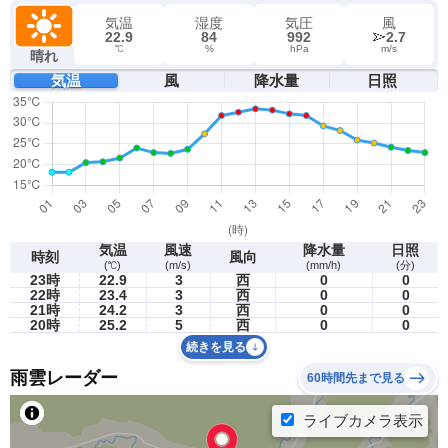
気温
湿度
気圧
風
22.9
84
992
2.7
℃
%
hPa
m/s
晴れ
気温
風
降水量
日照
気温
風速
降水量
日照
時刻
風向
(℃)
(m/s)
(mm/h)
(分)
23時
22.9
3
西
0
0
22時
23.4
3
西
0
0
21時
24.2
3
西
0
0
20時
25.2
5
西
0
0
続きを見る
雨雲レーダー
60時間先まで見る