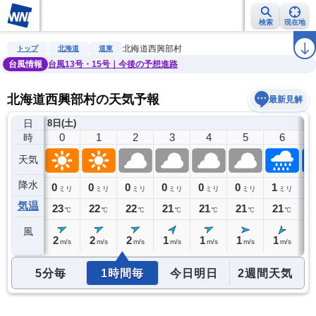
検索
現在地
雨雲レーダー
台風情報
地震情報
警報・注意報
2週間天気
ラ
北海道西興部村
トップ
北海道
道東
台風情報
台風13号・15号｜今後の予想進路
北海道西興部村の天気予報
最新見解
日
7日(金)
8日(土)
23
0
1
2
3
4
5
6
時
天気
降水
0
0
0
0
0
0
0
1
1
ミリ
ミリ
ミリ
ミリ
ミリ
ミリ
ミリ
ミリ
気温
23
23
22
22
21
21
21
21
2
℃
℃
℃
℃
℃
℃
℃
℃
風
2
2
2
2
1
1
1
1
2
m/s
m/s
m/s
m/s
m/s
m/s
m/s
m/s
5分毎
1時間毎
今日明日
2週間天気