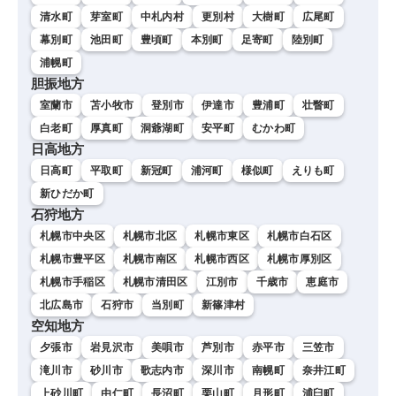
清水町
芽室町
中札内村
更別村
大樹町
広尾町
幕別町
池田町
豊頃町
本別町
足寄町
陸別町
浦幌町
胆振地方
室蘭市
苫小牧市
登別市
伊達市
豊浦町
壮瞥町
白老町
厚真町
洞爺湖町
安平町
むかわ町
日高地方
日高町
平取町
新冠町
浦河町
様似町
えりも町
新ひだか町
石狩地方
札幌市中央区
札幌市北区
札幌市東区
札幌市白石区
札幌市豊平区
札幌市南区
札幌市西区
札幌市厚別区
札幌市手稲区
札幌市清田区
江別市
千歳市
恵庭市
北広島市
石狩市
当別町
新篠津村
空知地方
夕張市
岩見沢市
美唄市
芦別市
赤平市
三笠市
滝川市
砂川市
歌志内市
深川市
南幌町
奈井江町
上砂川町
由仁町
長沼町
栗山町
月形町
浦臼町