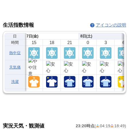
生活指数情報
アイコンの説明
日
7日(金)
8日(土)
15
18
21
0
3
6
時間
熱中症
天気痛
洗濯
実況天気・観測値
23:20時点
(
04:19
18:49
)