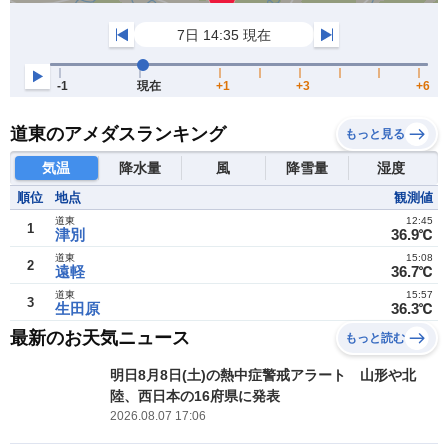
道東のアメダスランキング
もっと見る
気温
降水量
風
降雪量
湿度
順位
地点
観測値
道東
12:45
1
津別
36.9℃
道東
15:08
2
遠軽
36.7℃
道東
15:57
3
生田原
36.3℃
最新のお天気ニュース
もっと読む
明日8月8日(土)の熱中症警戒アラート 山形や北
陸、西日本の16府県に発表
2026.08.07 17:06