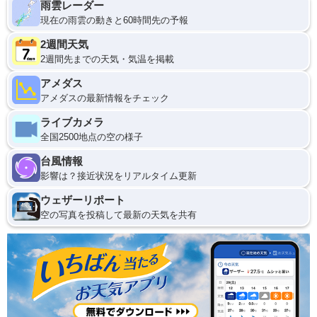
雨雲レーダー
現在の雨雲の動きと60時間先の予報
2週間天気
2週間先までの天気・気温を掲載
アメダス
アメダスの最新情報をチェック
ライブカメラ
全国2500地点の空の様子
台風情報
影響は？接近状況をリアルタイム更新
ウェザーリポート
空の写真を投稿して最新の天気を共有