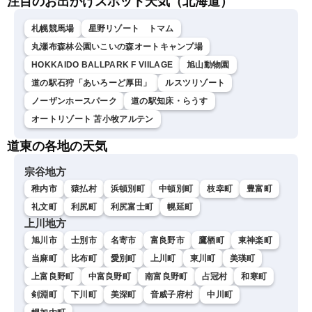
注目のお出かけスポット天気（北海道）
札幌競馬場
星野リゾート トマム
丸瀬布森林公園いこいの森オートキャンプ場
HOKKAIDO BALLPARK F VIILAGE
旭山動物園
道の駅石狩「あいろーど厚田」
ルスツリゾート
ノーザンホースパーク
道の駅知床・らうす
オートリゾート 苫小牧アルテン
道東の各地の天気
宗谷地方
稚内市
猿払村
浜頓別町
中頓別町
枝幸町
豊富町
礼文町
利尻町
利尻富士町
幌延町
上川地方
旭川市
士別市
名寄市
富良野市
鷹栖町
東神楽町
当麻町
比布町
愛別町
上川町
東川町
美瑛町
上富良野町
中富良野町
南富良野町
占冠村
和寒町
剣淵町
下川町
美深町
音威子府村
中川町