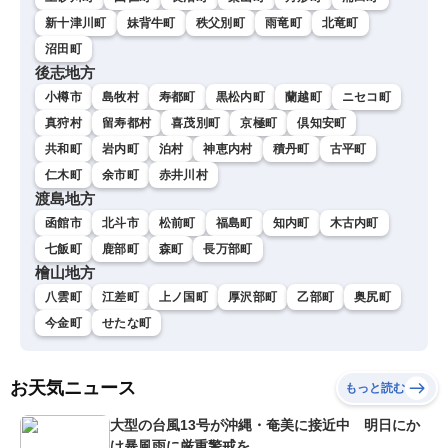
新十津川町
妹背牛町
秩父別町
雨竜町
北竜町
沼田町
後志地方
小樽市
島牧村
寿都町
黒松内町
蘭越町
ニセコ町
真狩村
留寿都村
喜茂別町
京極町
倶知安町
共和町
岩内町
泊村
神恵内村
積丹町
古平町
仁木町
余市町
赤井川村
渡島地方
函館市
北斗市
松前町
福島町
知内町
木古内町
七飯町
鹿部町
森町
長万部町
檜山地方
八雲町
江差町
上ノ国町
厚沢部町
乙部町
奥尻町
今金町
せたな町
お天気ニュース
もっと読む
大型の台風13号が沖縄・奄美に接近中 明日にか
け暴風雨に厳重警戒を