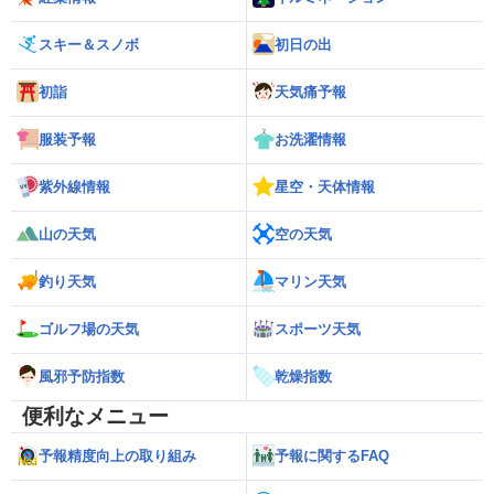
スキー＆スノボ
初日の出
初詣
天気痛予報
服装予報
お洗濯情報
紫外線情報
星空・天体情報
山の天気
空の天気
釣り天気
マリン天気
ゴルフ場の天気
スポーツ天気
風邪予防指数
乾燥指数
便利なメニュー
予報精度向上の取り組み
予報に関するFAQ