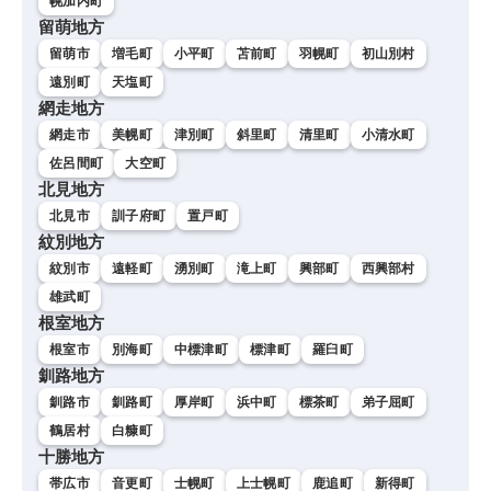
幌加内町
留萌地方
留萌市
増毛町
小平町
苫前町
羽幌町
初山別村
遠別町
天塩町
網走地方
網走市
美幌町
津別町
斜里町
清里町
小清水町
佐呂間町
大空町
北見地方
北見市
訓子府町
置戸町
紋別地方
紋別市
遠軽町
湧別町
滝上町
興部町
西興部村
雄武町
根室地方
根室市
別海町
中標津町
標津町
羅臼町
釧路地方
釧路市
釧路町
厚岸町
浜中町
標茶町
弟子屈町
鶴居村
白糠町
十勝地方
帯広市
音更町
士幌町
上士幌町
鹿追町
新得町