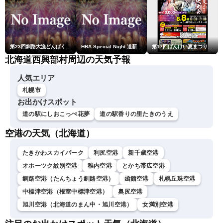
第23回釧路大漁どんぱく花火大会 ～道新・光と音のファンタジー～
HBA Special Night 道新・秋華火（はなび）
第17回ばんけい夏まつり大花火大会
北海道西興部村周辺の天気予報
人気エリア
札幌市
お出かけスポット
道の駅にしおこっぺ花夢
道の駅香りの里たきのうえ
空港の天気（北海道）
たきかわスカイパーク
利尻空港
新千歳空港
オホーツク紋別空港
稚内空港
とかち帯広空港
釧路空港（たんちょう釧路空港）
函館空港
札幌丘珠空港
中標津空港（根室中標津空港）
奥尻空港
旭川空港（北海道のまん中・旭川空港）
女満別空港