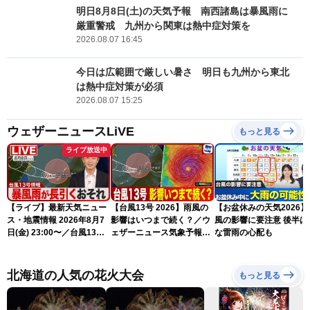
明日8月8日(土)の天気予報 南西諸島は暴風雨に
厳重警戒 九州から関東は熱中症対策を
2026.08.07 16:45
今日は広範囲で厳しい暑さ 明日も九州から東北
は熱中症対策が必須
2026.08.07 15:25
ウェザーニュースLiVE
もっと見る
ライブ放送中
【ライブ】最新天気ニュー
【台風13号 2026】雨風の
【お盆休みの天気2026】
ス・地震情報 2026年8月7
影響はいつまで続く？／ウ
風の影響に要注意 後半は
日(金) 23:00〜／台風13号
ェザーニュース気象予報士
な雷雨の心配も
の影響長引く 〈ウェザーニ
解説（7日22時情報）
ュースLiVE・川畑玲〉
北海道の人気の花火大会
もっと見る