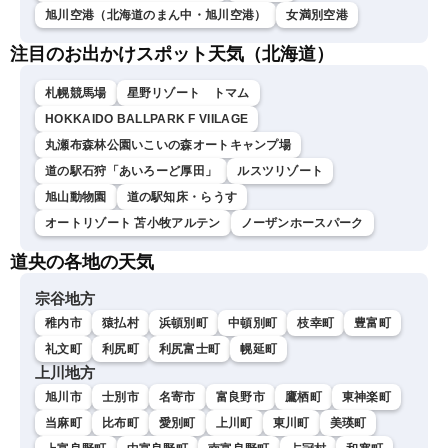
旭川空港（北海道のまん中・旭川空港）
女満別空港
注目のお出かけスポット天気（北海道）
札幌競馬場
星野リゾート トマム
HOKKAIDO BALLPARK F VIILAGE
丸瀬布森林公園いこいの森オートキャンプ場
道の駅石狩「あいろーど厚田」
ルスツリゾート
旭山動物園
道の駅知床・らうす
オートリゾート 苫小牧アルテン
ノーザンホースパーク
道央の各地の天気
宗谷地方
稚内市
猿払村
浜頓別町
中頓別町
枝幸町
豊富町
礼文町
利尻町
利尻富士町
幌延町
上川地方
旭川市
士別市
名寄市
富良野市
鷹栖町
東神楽町
当麻町
比布町
愛別町
上川町
東川町
美瑛町