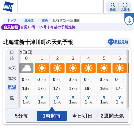
検索
現在地
雨雲レーダー
台風情報
地震情報
警報・注意報
2週間天気
ラ
北海道新十津川町
トップ
北海道
道央
台風情報
台風13号・15号｜今後の予想進路
北海道新十津川町の天気予報
最新見解
日
8日(土)
9日(日)
23
0
1
2
3
4
5
6
時
天気
降水
0
0
0
0
0
0
0
0
0
ミリ
ミリ
ミリ
ミリ
ミリ
ミリ
ミリ
ミリ
気温
19
18
17
17
17
16
16
17
1
℃
℃
℃
℃
℃
℃
℃
℃
風
1
1
1
1
1
1
1
1
1
m/s
m/s
m/s
m/s
m/s
m/s
m/s
m/s
5分毎
1時間毎
今日明日
2週間天気