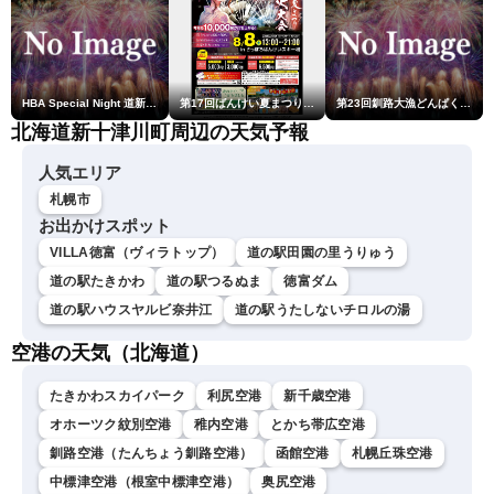
HBA Special Night 道新・秋華火（はなび）
第17回ばんけい夏まつり大花火大会
第23回釧路大漁どんぱく花火大会 ～道新・光と音のファンタジー～
北海道新十津川町周辺の天気予報
人気エリア
札幌市
お出かけスポット
VILLA徳富（ヴィラトップ）
道の駅田園の里うりゅう
道の駅たきかわ
道の駅つるぬま
徳富ダム
道の駅ハウスヤルビ奈井江
道の駅うたしないチロルの湯
空港の天気（北海道）
たきかわスカイパーク
利尻空港
新千歳空港
オホーツク紋別空港
稚内空港
とかち帯広空港
釧路空港（たんちょう釧路空港）
函館空港
札幌丘珠空港
中標津空港（根室中標津空港）
奥尻空港