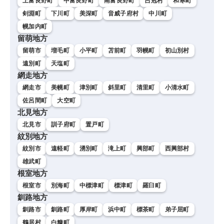
上富良野町
中富良野町
南富良野町
占冠村
和寒町
剣淵町
下川町
美深町
音威子府村
中川町
幌加内町
留萌地方
留萌市
増毛町
小平町
苫前町
羽幌町
初山別村
遠別町
天塩町
網走地方
網走市
美幌町
津別町
斜里町
清里町
小清水町
佐呂間町
大空町
北見地方
北見市
訓子府町
置戸町
紋別地方
紋別市
遠軽町
湧別町
滝上町
興部町
西興部村
雄武町
根室地方
根室市
別海町
中標津町
標津町
羅臼町
釧路地方
釧路市
釧路町
厚岸町
浜中町
標茶町
弟子屈町
鶴居村
白糠町