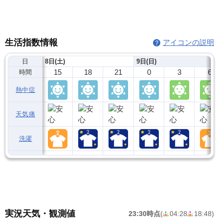
生活指数情報
アイコンの説明
日
8日(土)
9日(日)
15
18
21
0
3
6
時間
熱中症
天気痛
洗濯
実況天気・観測値
23:30時点
(
04:28
18:48
)