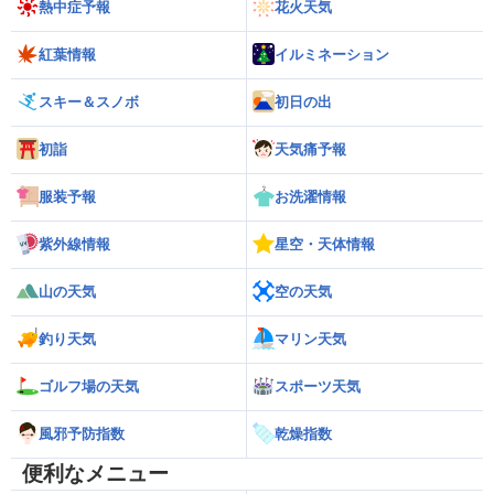
熱中症予報
花火天気
紅葉情報
イルミネーション
スキー＆スノボ
初日の出
初詣
天気痛予報
服装予報
お洗濯情報
紫外線情報
星空・天体情報
山の天気
空の天気
釣り天気
マリン天気
ゴルフ場の天気
スポーツ天気
風邪予防指数
乾燥指数
便利なメニュー