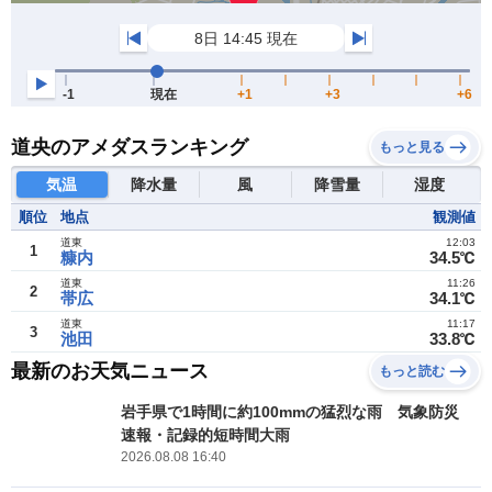
道央のアメダスランキング
もっと見る
気温
降水量
風
降雪量
湿度
順位
地点
観測値
道東
12:03
1
糠内
34.5℃
道東
11:26
2
帯広
34.1℃
道東
11:17
3
池田
33.8℃
最新のお天気ニュース
もっと読む
岩手県で1時間に約100mmの猛烈な雨 気象防災
速報・記録的短時間大雨
2026.08.08 16:40