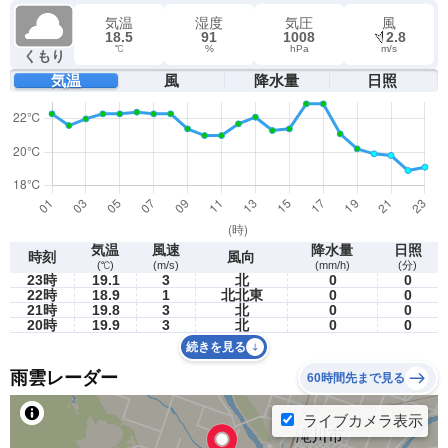
気温
湿度
気圧
風
18.5
91
1008
2.8
℃
%
hPa
m/s
くもり
気温
風
降水量
日照
気温
風速
降水量
日照
時刻
風向
(℃)
(m/s)
(mm/h)
(分)
23時
19.1
3
北
0
0
22時
18.9
1
北北東
0
0
21時
19.8
3
北
0
0
20時
19.9
3
北
0
0
続きを見る
雨雲レーダー
60時間先まで見る