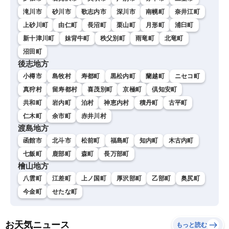
滝川市
砂川市
歌志内市
深川市
南幌町
奈井江町
上砂川町
由仁町
長沼町
栗山町
月形町
浦臼町
新十津川町
妹背牛町
秩父別町
雨竜町
北竜町
沼田町
後志地方
小樽市
島牧村
寿都町
黒松内町
蘭越町
ニセコ町
真狩村
留寿都村
喜茂別町
京極町
倶知安町
共和町
岩内町
泊村
神恵内村
積丹町
古平町
仁木町
余市町
赤井川村
渡島地方
函館市
北斗市
松前町
福島町
知内町
木古内町
七飯町
鹿部町
森町
長万部町
檜山地方
八雲町
江差町
上ノ国町
厚沢部町
乙部町
奥尻町
今金町
せたな町
お天気ニュース
もっと読む