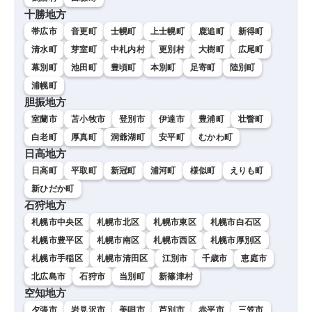
十勝地方
帯広市
音更町
士幌町
上士幌町
鹿追町
新得町
清水町
芽室町
中札内村
更別村
大樹町
広尾町
幕別町
池田町
豊頃町
本別町
足寄町
陸別町
浦幌町
胆振地方
室蘭市
苫小牧市
登別市
伊達市
豊浦町
壮瞥町
白老町
厚真町
洞爺湖町
安平町
むかわ町
日高地方
日高町
平取町
新冠町
浦河町
様似町
えりも町
新ひだか町
石狩地方
札幌市中央区
札幌市北区
札幌市東区
札幌市白石区
札幌市豊平区
札幌市南区
札幌市西区
札幌市厚別区
札幌市手稲区
札幌市清田区
江別市
千歳市
恵庭市
北広島市
石狩市
当別町
新篠津村
空知地方
夕張市
岩見沢市
美唄市
芦別市
赤平市
三笠市