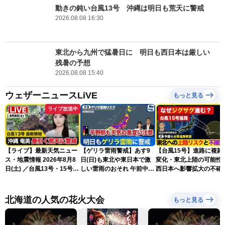
動きの鈍い台風13号 沖縄は明日も荒天に警戒
2026.08.08 16:30
東北から九州で猛暑日に 明日も西日本は厳しい
残暑の予想
2026.08.08 15:40
ウェザーニュースLiVE
もっと見る
ライブ放送中
【ライブ】最新天気ニュー
【ゲリラ雷雨警戒】あす9
【台風15号】進路に複雑
ス・地震情報 2026年8月8
日(日)も東北や東日本で激
変化・東北上陸の可能性
日(土) ／台風13号・15号
しい雷雨のおそれ 午前中か
西日本へ影響拡大の不確
ゲリラ雷雨最新見解 令和
ら雨雲急発達の危険も
性
8年熊本地震情報〈ウェザ
ーニュースLiVEムーン・戸
北海道の人気の花火大会
もっと見る
北美月／芳野達郎〉