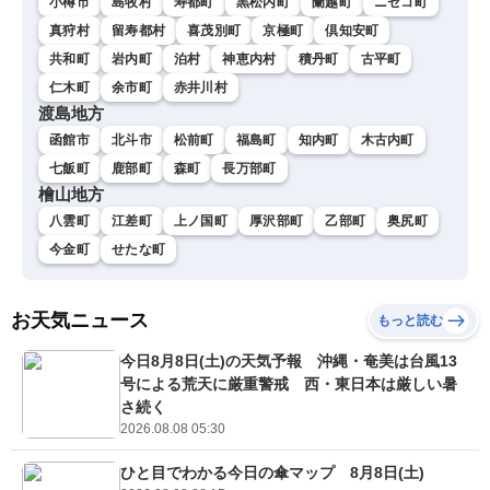
小樽市
島牧村
寿都町
黒松内町
蘭越町
ニセコ町
真狩村
留寿都村
喜茂別町
京極町
倶知安町
共和町
岩内町
泊村
神恵内村
積丹町
古平町
仁木町
余市町
赤井川村
渡島地方
函館市
北斗市
松前町
福島町
知内町
木古内町
七飯町
鹿部町
森町
長万部町
檜山地方
八雲町
江差町
上ノ国町
厚沢部町
乙部町
奥尻町
今金町
せたな町
お天気ニュース
もっと読む
今日8月8日(土)の天気予報 沖縄・奄美は台風13
号による荒天に厳重警戒 西・東日本は厳しい暑
さ続く
2026.08.08 05:30
ひと目でわかる今日の傘マップ 8月8日(土)