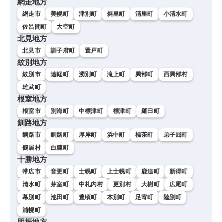
網走地方
網走市
美幌町
津別町
斜里町
清里町
小清水町
佐呂間町
大空町
北見地方
北見市
訓子府町
置戸町
紋別地方
紋別市
遠軽町
湧別町
滝上町
興部町
西興部村
雄武町
根室地方
根室市
別海町
中標津町
標津町
羅臼町
釧路地方
釧路市
釧路町
厚岸町
浜中町
標茶町
弟子屈町
鶴居村
白糠町
十勝地方
帯広市
音更町
士幌町
上士幌町
鹿追町
新得町
清水町
芽室町
中札内村
更別村
大樹町
広尾町
幕別町
池田町
豊頃町
本別町
足寄町
陸別町
浦幌町
胆振地方