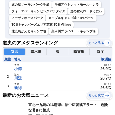
道の駅サーモンパーク千歳
千歳アウトレットモール・レラ
フォーエバーキャンピングパラダイス
道の駅花ロードえにわ
ノーザンホースパーク
メイプルキャンプ場・RVパーク
TCSキャンパーズエリア恵庭 TCS Village
北広島かえるキャンプ場
​美々川プライベートキャンプ場
道央のアメダスランキング
もっと見る
気温
降水量
風
降雪量
湿度
順位
地点
観測値
道央
01:37
1
小樽
26.9℃
道南
06:37
2
川汲
26.7℃
道東
06:39
3
新得
26.6℃
最新のお天気ニュース
もっと読む
東北〜九州の16府県に熱中症警戒アラート 危険
な暑さに警戒