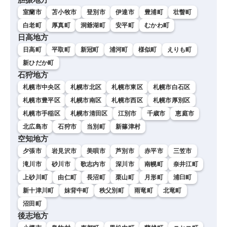
室蘭市
苫小牧市
登別市
伊達市
豊浦町
壮瞥町
白老町
厚真町
洞爺湖町
安平町
むかわ町
日高地方
日高町
平取町
新冠町
浦河町
様似町
えりも町
新ひだか町
石狩地方
札幌市中央区
札幌市北区
札幌市東区
札幌市白石区
札幌市豊平区
札幌市南区
札幌市西区
札幌市厚別区
札幌市手稲区
札幌市清田区
江別市
千歳市
恵庭市
北広島市
石狩市
当別町
新篠津村
空知地方
夕張市
岩見沢市
美唄市
芦別市
赤平市
三笠市
滝川市
砂川市
歌志内市
深川市
南幌町
奈井江町
上砂川町
由仁町
長沼町
栗山町
月形町
浦臼町
新十津川町
妹背牛町
秩父別町
雨竜町
北竜町
沼田町
後志地方