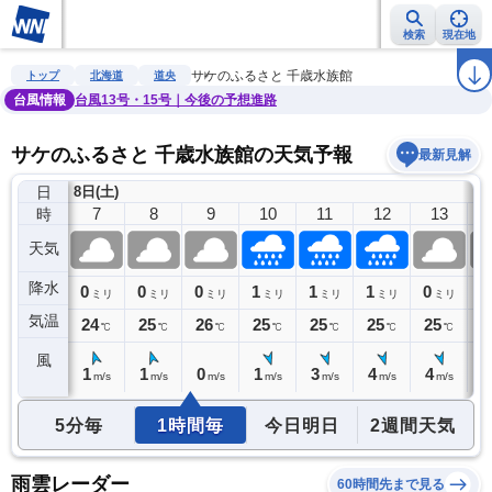
検索
現在地
雨雲レーダー
台風情報
地震情報
警報・注意報
2週間天気
ラ
サケのふるさと 千歳水族館
トップ
北海道
道央
台風情報
台風13号・15号｜今後の予想進路
サケのふるさと 千歳水族館の天気予報
最新見解
日
8日(土)
6
7
8
9
10
11
12
13
時
天気
降水
0
0
0
0
1
1
1
0
0
ミリ
ミリ
ミリ
ミリ
ミリ
ミリ
ミリ
ミリ
気温
23
24
25
26
25
25
25
25
2
℃
℃
℃
℃
℃
℃
℃
℃
風
1
1
1
0
1
3
4
4
5
m/s
m/s
m/s
m/s
m/s
m/s
m/s
m/s
5分毎
1時間毎
今日明日
2週間天気
雨雲レーダー
60時間先まで見る