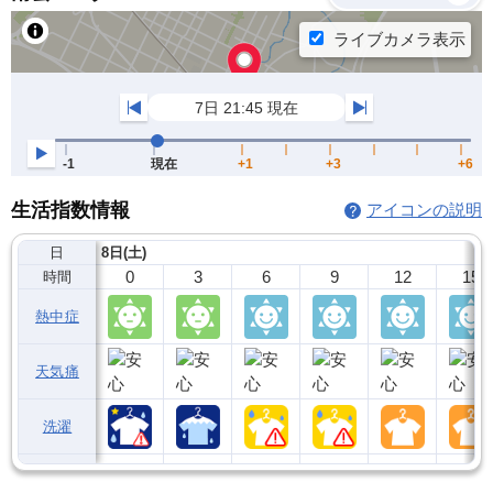
生活指数情報
アイコンの説明
日
8日(土)
0
3
6
9
12
15
時間
熱中症
天気痛
洗濯