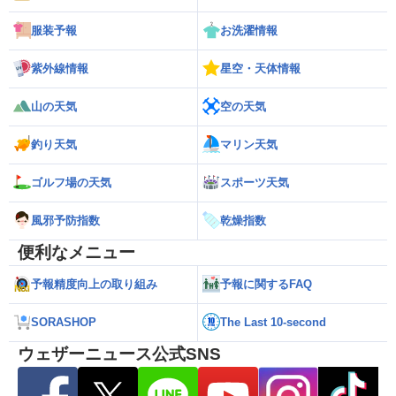
服装予報
お洗濯情報
紫外線情報
星空・天体情報
山の天気
空の天気
釣り天気
マリン天気
ゴルフ場の天気
スポーツ天気
風邪予防指数
乾燥指数
便利なメニュー
予報精度向上の取り組み
予報に関するFAQ
SORASHOP
The Last 10-second
ウェザーニュース公式SNS