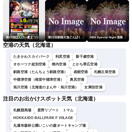
剛央〉
第17回ばんけい夏まつり大花火大会
第23回釧路大漁どんぱく花火大会 ～道新・光と音のファンタジー～
HBA Special Night 道新・秋華火（はなび）
空港の天気（北海道）
たきかわスカイパーク
利尻空港
新千歳空港
オホーツク紋別空港
稚内空港
とかち帯広空港
釧路空港（たんちょう釧路空港）
函館空港
札幌丘珠空港
中標津空港（根室中標津空港）
奥尻空港
旭川空港（北海道のまん中・旭川空港）
女満別空港
注目のお出かけスポット天気（北海道）
札幌競馬場
星野リゾート トマム
HOKKAIDO BALLPARK F VIILAGE
丸瀬布森林公園いこいの森オートキャンプ場