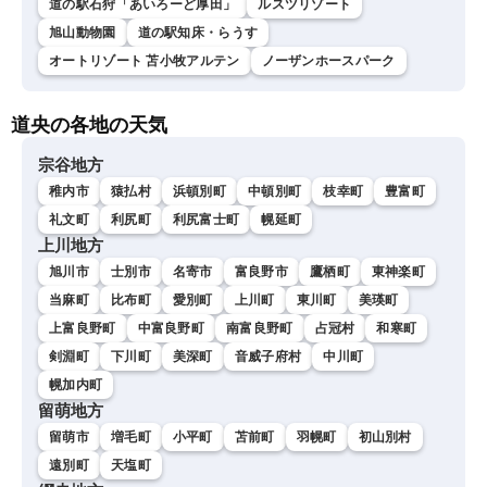
道の駅石狩「あいろーど厚田」
ルスツリゾート
旭山動物園
道の駅知床・らうす
オートリゾート 苫小牧アルテン
ノーザンホースパーク
道央の各地の天気
宗谷地方
稚内市
猿払村
浜頓別町
中頓別町
枝幸町
豊富町
礼文町
利尻町
利尻富士町
幌延町
上川地方
旭川市
士別市
名寄市
富良野市
鷹栖町
東神楽町
当麻町
比布町
愛別町
上川町
東川町
美瑛町
上富良野町
中富良野町
南富良野町
占冠村
和寒町
剣淵町
下川町
美深町
音威子府村
中川町
幌加内町
留萌地方
留萌市
増毛町
小平町
苫前町
羽幌町
初山別村
遠別町
天塩町