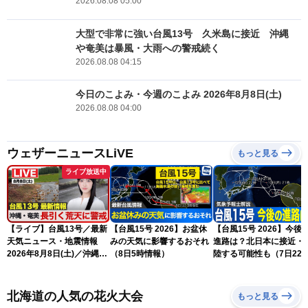
2026.08.08 05:00
大型で非常に強い台風13号 久米島に接近 沖縄
や奄美は暴風・大雨への警戒続く
2026.08.08 04:15
今日のこよみ・今週のこよみ 2026年8月8日(土)
2026.08.08 04:00
ウェザーニュースLiVE
もっと見る
ライブ放送中
【ライブ】台風13号／最新
【台風15号 2026】お盆休
【台風15号 2026】今後
天気ニュース・地震情報
みの天気に影響するおそれ
進路は？北日本に接近・
2026年8月8日(土)／沖縄・
（8日5時情報）
陸する可能性も（7日22
奄美は大荒れの天気が続く
情報）
／令和8年熊本地震情報 ／
〈ウェザーニュースLiVEモ
北海道の人気の花火大会
もっと見る
ーニング・松本真央／山口