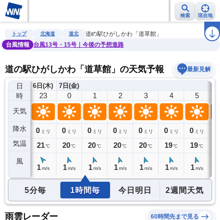
検索
現在地
雨雲レーダー
台風情報
地震情報
警報・注意報
2週間天気
ラ
道の駅ひがしかわ「道草館」
トップ
北海道
道北
台風情報
台風13号・15号｜今後の予想進路
道の駅ひがしかわ「道草館」の天気予報
最新見解
日
6日(木)
7日(金)
22
23
0
1
2
3
4
5
時
天気
降水
0
0
0
0
0
0
0
0
0
ミリ
ミリ
ミリ
ミリ
ミリ
ミリ
ミリ
ミリ
気温
21
21
20
20
20
20
19
19
2
℃
℃
℃
℃
℃
℃
℃
℃
風
1
1
1
1
1
1
1
1
1
m/s
m/s
m/s
m/s
m/s
m/s
m/s
m/s
5分毎
1時間毎
今日明日
2週間天気
雨雲レーダー
60時間先まで見る