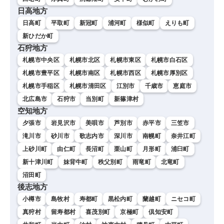
日高地方
日高町
平取町
新冠町
浦河町
様似町
えりも町
新ひだか町
石狩地方
札幌市中央区
札幌市北区
札幌市東区
札幌市白石区
札幌市豊平区
札幌市南区
札幌市西区
札幌市厚別区
札幌市手稲区
札幌市清田区
江別市
千歳市
恵庭市
北広島市
石狩市
当別町
新篠津村
空知地方
夕張市
岩見沢市
美唄市
芦別市
赤平市
三笠市
滝川市
砂川市
歌志内市
深川市
南幌町
奈井江町
上砂川町
由仁町
長沼町
栗山町
月形町
浦臼町
新十津川町
妹背牛町
秩父別町
雨竜町
北竜町
沼田町
後志地方
小樽市
島牧村
寿都町
黒松内町
蘭越町
ニセコ町
真狩村
留寿都村
喜茂別町
京極町
倶知安町