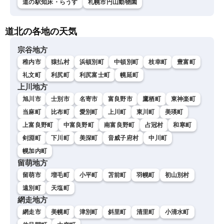
道の駅知床・らうす
札幌市円山動物園
道北の各地の天気
宗谷地方
稚内市
猿払村
浜頓別町
中頓別町
枝幸町
豊富町
礼文町
利尻町
利尻富士町
幌延町
上川地方
旭川市
士別市
名寄市
富良野市
鷹栖町
東神楽町
当麻町
比布町
愛別町
上川町
東川町
美瑛町
上富良野町
中富良野町
南富良野町
占冠村
和寒町
剣淵町
下川町
美深町
音威子府村
中川町
幌加内町
留萌地方
留萌市
増毛町
小平町
苫前町
羽幌町
初山別村
遠別町
天塩町
網走地方
網走市
美幌町
津別町
斜里町
清里町
小清水町