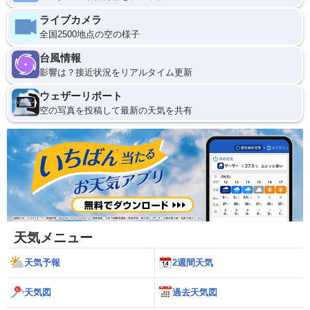
ライブカメラ
全国2500地点の空の様子
台風情報
影響は？接近状況をリアルタイム更新
ウェザーリポート
空の写真を投稿して最新の天気を共有
天気メニュー
天気予報
2週間天気
天気図
過去天気図