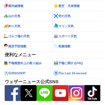
紫外線情報
星空・天体情報
山の天気
空の天気
釣り天気
マリン天気
ゴルフ場の天気
スポーツ天気
風邪予防指数
乾燥指数
便利なメニュー
予報精度向上の取り組み
予報に関するFAQ
SORASHOP
The Last 10-second
ウェザーニュース公式SNS