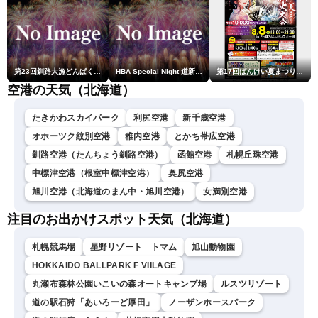
第23回釧路大漁どんぱく花火大会 ～道新・光と音のファンタジー～
HBA Special Night 道新・秋華火（はなび）
第17回ばんけい夏まつり大花火大会
空港の天気（北海道）
たきかわスカイパーク
利尻空港
新千歳空港
オホーツク紋別空港
稚内空港
とかち帯広空港
釧路空港（たんちょう釧路空港）
函館空港
札幌丘珠空港
中標津空港（根室中標津空港）
奥尻空港
旭川空港（北海道のまん中・旭川空港）
女満別空港
注目のお出かけスポット天気（北海道）
札幌競馬場
星野リゾート トマム
旭山動物園
HOKKAIDO BALLPARK F VIILAGE
丸瀬布森林公園いこいの森オートキャンプ場
ルスツリゾート
道の駅石狩「あいろーど厚田」
ノーザンホースパーク