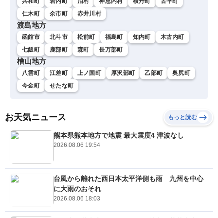
共和町
岩内町
泊村
神恵内村
積丹町
古平町
仁木町
余市町
赤井川村
渡島地方
函館市
北斗市
松前町
福島町
知内町
木古内町
七飯町
鹿部町
森町
長万部町
檜山地方
八雲町
江差町
上ノ国町
厚沢部町
乙部町
奥尻町
今金町
せたな町
お天気ニュース
もっと読む
熊本県熊本地方で地震 最大震度4 津波なし
2026.08.06 19:54
台風から離れた西日本太平洋側も雨 九州を中心
に大雨のおそれ
2026.08.06 18:03