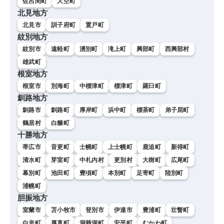
佐呂間町
大空町
北見地方
北見市
訓子府町
置戸町
紋別地方
紋別市
遠軽町
湧別町
滝上町
興部町
西興部村
雄武町
根室地方
根室市
別海町
中標津町
標津町
羅臼町
釧路地方
釧路市
釧路町
厚岸町
浜中町
標茶町
弟子屈町
鶴居村
白糠町
十勝地方
帯広市
音更町
士幌町
上士幌町
鹿追町
新得町
清水町
芽室町
中札内村
更別村
大樹町
広尾町
幕別町
池田町
豊頃町
本別町
足寄町
陸別町
浦幌町
胆振地方
室蘭市
苫小牧市
登別市
伊達市
豊浦町
壮瞥町
白老町
厚真町
洞爺湖町
安平町
むかわ町