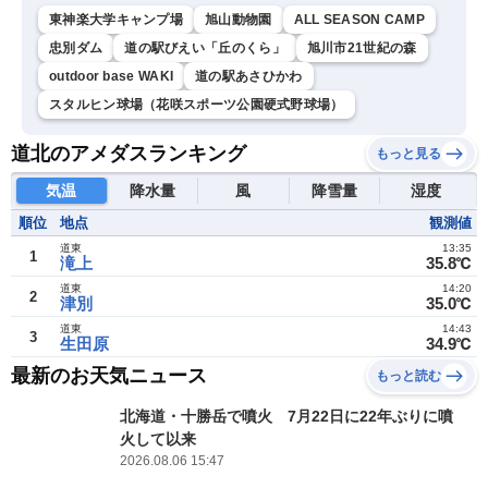
東神楽大学キャンプ場
旭山動物園
ALL SEASON CAMP
忠別ダム
道の駅びえい「丘のくら」
旭川市21世紀の森
outdoor base WAKI
道の駅あさひかわ
スタルヒン球場（花咲スポーツ公園硬式野球場）
道北のアメダスランキング
もっと見る
気温
降水量
風
降雪量
湿度
順位
地点
観測値
道東
13:35
1
滝上
35.8℃
道東
14:20
2
津別
35.0℃
道東
14:43
3
生田原
34.9℃
最新のお天気ニュース
もっと読む
北海道・十勝岳で噴火 7月22日に22年ぶりに噴
火して以来
2026.08.06 15:47