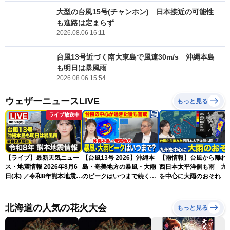
大型の台風15号(チャンホン) 日本接近の可能性
も進路は定まらず
2026.08.06 16:11
台風13号近づく南大東島で風速30m/s 沖縄本島
も明日は暴風雨
2026.08.06 15:54
ウェザーニュースLiVE
もっと見る
ライブ放送中
【ライブ】最新天気ニュー
【台風13号 2026】沖縄本
【雨情報】台風から離れ
ス・地震情報 2026年8月6
島・奄美地方の暴風・大雨
西日本太平洋側も雨 九
日(木) ／令和8年熊本地震情
のピークはいつまで続く？
を中心に大雨のおそれ
報 沖縄・奄美を台風13号
（6日18時更新）
が直撃〈ウェザーニュース
LiVEムーン・駒木結衣／本
北海道の人気の花火大会
もっと見る
田竜也〉