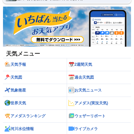
天気メニュー
天気予報
2週間天気
天気図
過去天気図
気象衛星
お天気ニュース
世界天気
アメダス(実況天気)
アメダスランキング
ウェザーリポート
河川水位情報
ライブカメラ