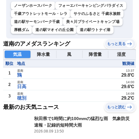
ノーザンホースパーク
フォーエバーキャンピングパラダイス
千歳アウトレットモール・レラ
サケのふるさと 千歳水族館
道の駅サーモンパーク千歳
​美々川プライベートキャンプ場
厚幌ダム
道の駅マオイの丘公園
道の駅ウトナイ湖
道南のアメダスランキング
もっと見る
気温
降水量
風
降雪量
湿度
順位
地点
観測値
道南
13:37
1
鶉
29.8℃
道南
14:00
2
日高
29.6℃
道南
14:08
3
穂別
29.2℃
最新のお天気ニュース
もっと読む
秋田県で1時間に約100mmの猛烈な雨 気象防災
速報・記録的短時間大雨
2026.08.09 13:50