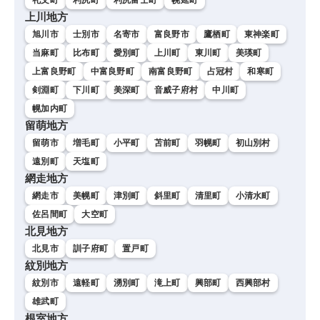
上川地方
旭川市
士別市
名寄市
富良野市
鷹栖町
東神楽町
当麻町
比布町
愛別町
上川町
東川町
美瑛町
上富良野町
中富良野町
南富良野町
占冠村
和寒町
剣淵町
下川町
美深町
音威子府村
中川町
幌加内町
留萌地方
留萌市
増毛町
小平町
苫前町
羽幌町
初山別村
遠別町
天塩町
網走地方
網走市
美幌町
津別町
斜里町
清里町
小清水町
佐呂間町
大空町
北見地方
北見市
訓子府町
置戸町
紋別地方
紋別市
遠軽町
湧別町
滝上町
興部町
西興部村
雄武町
根室地方