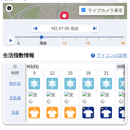
生活指数情報
アイコンの説明
日
9日(日)
10日(月
9
12
15
18
21
0
時間
熱中症
天気痛
洗濯