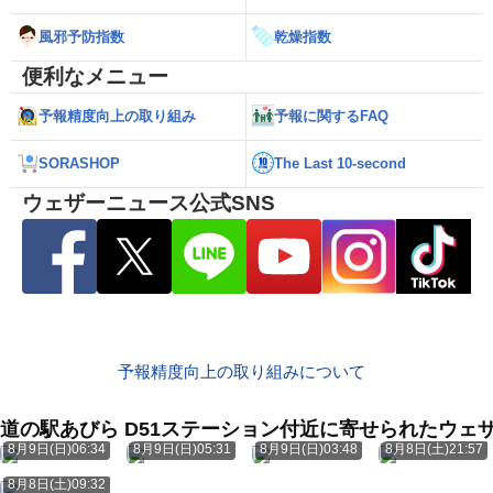
風邪予防指数
乾燥指数
便利なメニュー
予報精度向上の取り組み
予報に関するFAQ
SORASHOP
The Last 10-second
ウェザーニュース公式SNS
予報精度向上の取り組みについて
道の駅あびら D51ステーション付近に寄せられたウェ
8月9日(日)06:34
8月9日(日)05:31
8月9日(日)03:48
8月8日(土)21:57
8月8日(土)09:32