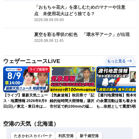
「おもちゃ花火」を楽しむためのマナーや注意
点 未使用花火はどう捨てる？
2026.08.09 05:00
夏空を彩る帯状の虹色 「環水平アーク」が出現
2026.08.09 11:45
ウェザーニュースLiVE
もっと見る
ライブ放送中
【ライブ】最新天気ニュー
【気象速報】秋田県で「記
【週刊地震情報】熊本地
ス・地震情報 2026年8月9
録的短時間大雨情報」湯沢
の余震活動は落ち着き傾
日(日)／東北・東日本は急
市付近で約100mmの猛烈
も…依然として震度5弱
な雷雨に注意〈ウェザーニ
な雨
戒
ュースLiVEアフタヌーン・
空港の天気（北海道）
小川千奈／芳野達郎〉
たきかわスカイパーク
利尻空港
新千歳空港