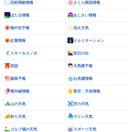
花粉飛散情報
さくら開花情報
ほたる情報
あじさい情報
熱中症予報
花火天気
紅葉情報
イルミネーション
スキー＆スノボ
初日の出
初詣
天気痛予報
服装予報
お洗濯情報
紫外線情報
星空・天体情報
山の天気
空の天気
釣り天気
マリン天気
ゴルフ場の天気
スポーツ天気