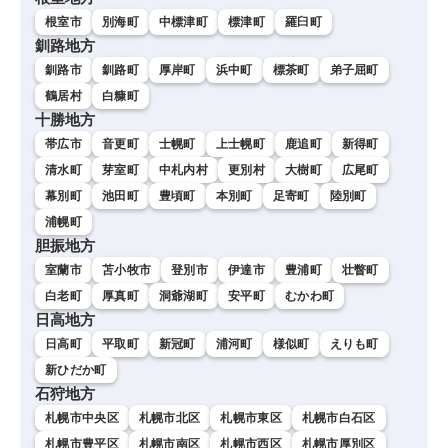
根室市
別海町
中標津町
標津町
羅臼町
釧路地方
釧路市
釧路町
厚岸町
浜中町
標茶町
弟子屈町
鶴居村
白糠町
十勝地方
帯広市
音更町
士幌町
上士幌町
鹿追町
新得町
清水町
芽室町
中札内村
更別村
大樹町
広尾町
幕別町
池田町
豊頃町
本別町
足寄町
陸別町
浦幌町
胆振地方
室蘭市
苫小牧市
登別市
伊達市
豊浦町
壮瞥町
白老町
厚真町
洞爺湖町
安平町
むかわ町
日高地方
日高町
平取町
新冠町
浦河町
様似町
えりも町
新ひだか町
石狩地方
札幌市中央区
札幌市北区
札幌市東区
札幌市白石区
札幌市豊平区
札幌市南区
札幌市西区
札幌市厚別区