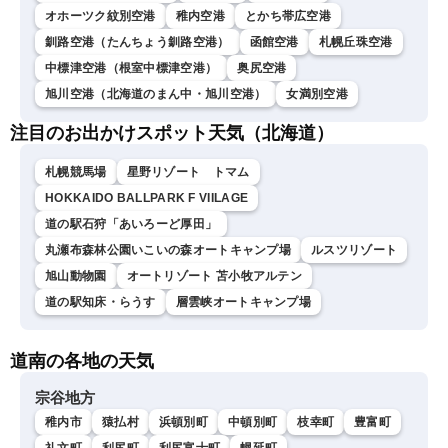
オホーツク紋別空港
稚内空港
とかち帯広空港
釧路空港（たんちょう釧路空港）
函館空港
札幌丘珠空港
中標津空港（根室中標津空港）
奥尻空港
旭川空港（北海道のまん中・旭川空港）
女満別空港
注目のお出かけスポット天気（北海道）
札幌競馬場
星野リゾート トマム
HOKKAIDO BALLPARK F VIILAGE
道の駅石狩「あいろーど厚田」
丸瀬布森林公園いこいの森オートキャンプ場
ルスツリゾート
旭山動物園
オートリゾート 苫小牧アルテン
道の駅知床・らうす
層雲峡オートキャンプ場
道南の各地の天気
宗谷地方
稚内市
猿払村
浜頓別町
中頓別町
枝幸町
豊富町
礼文町
利尻町
利尻富士町
幌延町