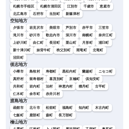
札幌市手稲区
札幌市清田区
江別市
千歳市
恵庭市
北広島市
石狩市
当別町
新篠津村
空知地方
夕張市
岩見沢市
美唄市
芦別市
赤平市
三笠市
滝川市
砂川市
歌志内市
深川市
南幌町
奈井江町
上砂川町
由仁町
長沼町
栗山町
月形町
浦臼町
新十津川町
妹背牛町
秩父別町
雨竜町
北竜町
沼田町
後志地方
小樽市
島牧村
寿都町
黒松内町
蘭越町
ニセコ町
真狩村
留寿都村
喜茂別町
京極町
倶知安町
共和町
岩内町
泊村
神恵内村
積丹町
古平町
仁木町
余市町
赤井川村
渡島地方
函館市
北斗市
松前町
福島町
知内町
木古内町
七飯町
鹿部町
森町
長万部町
檜山地方
八雲町
江差町
上ノ国町
厚沢部町
乙部町
奥尻町