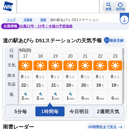
検索
現在地
雨雲レーダー
台風情報
地震情報
警報・注意報
2週間天気
ラ
道の駅あびら D51ステーション
トップ
北海道
道南
台風情報
台風13号・15号｜今後の予想進路
道の駅あびら D51ステーションの天気予報
最新見解
日
9日(日)
10
16
17
18
19
20
21
22
23
時
天気
降水
0
0
0
0
0
0
0
0
0
ミリ
ミリ
ミリ
ミリ
ミリ
ミリ
ミリ
ミリ
気温
23
22
21
21
20
20
19
19
1
℃
℃
℃
℃
℃
℃
℃
℃
風
2
2
2
1
1
0
0
0
0
m/s
m/s
m/s
m/s
m/s
m/s
m/s
m/s
5分毎
1時間毎
今日明日
2週間天気
雨雲レーダー
60時間先まで見る