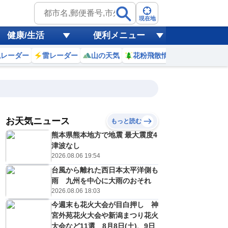
現在地
健康/生活
便利メニュー
風レーダー
雷レーダー
山の天気
花粉飛散情報
世界天気
お天気ニュース
もっと読む
熊本県熊本地方で地震 最大震度4
2
13
14
15
16
17
18
19
20
津波なし
2026.08.06 19:54
台風から離れた西日本太平洋側も
0
0
0
0
0
0
0
0
雨 九州を中心に大雨のおそれ
ミリ
ミリ
ミリ
ミリ
ミリ
ミリ
ミリ
ミリ
ミリ
2026.08.06 18:03
34
35
34
33
31
30
29
28
℃
℃
℃
℃
℃
℃
℃
℃
℃
今週末も花火大会が目白押し 神
宮外苑花火大会や新潟まつり花火
4
4
4
4
4
4
4
4
/s
m/s
m/s
m/s
m/s
m/s
m/s
m/s
m/s
大会など11選 8月8日(土)、9日