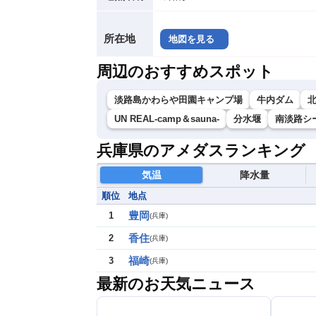
所在地
地図を見る
周辺のおすすめスポット
淡路島かわらや田園キャンプ場
牛内ダム
UN REAL-camp＆sauna-
分水堰
南淡路シ
兵庫県のアメダスランキング
気温
降水量
順位
地点
豊岡
1
(
兵庫
)
香住
2
(
兵庫
)
福崎
3
(
兵庫
)
最新のお天気ニュース