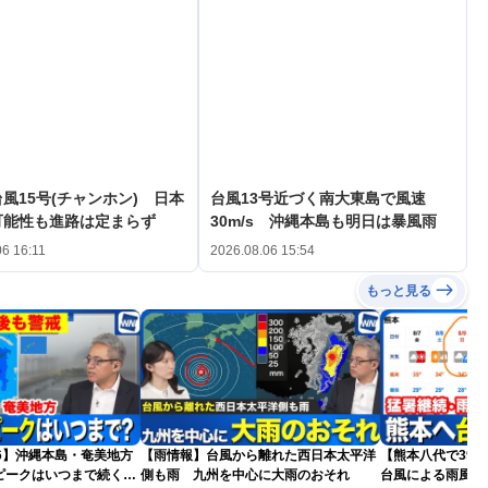
風15号(チャンホン) 日本
台風13号近づく南大東島で風速
可能性も進路は定まらず
30m/s 沖縄本島も明日は暴風雨
06 16:11
2026.08.06 15:54
もっと見る
026】沖縄本島・奄美地方
【雨情報】台風から離れた西日本太平洋
【熊本八代で39
ピークはいつまで続く？
側も雨 九州を中心に大雨のおそれ
台風による雨風の