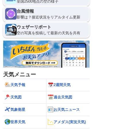
全国2500地点の空の様子
8日(土)
台風情報
0
影響は？接近状況をリアルタイム更新
ウェザーリポート
空の写真を投稿して最新の天気を共有
天気メニュー
天気予報
2週間天気
天気図
過去天気図
気象衛星
お天気ニュース
世界天気
アメダス(実況天気)