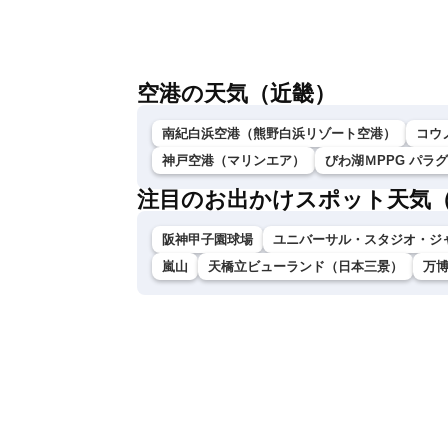
報 沖縄・奄美を台風13号が直撃〈ウェ
（6日18時更新
ザーニュースLiVEムーン・駒木結衣／本
田竜也〉
空港の天気（近畿）
南紀白浜空港（熊野白浜リゾート空港）
コウ
神戸空港（マリンエア）
びわ湖ＭPPG パラ
注目のお出かけスポット天気
阪神甲子園球場
ユニバーサル・スタジオ・ジ
嵐山
天橋立ビューランド（日本三景）
万