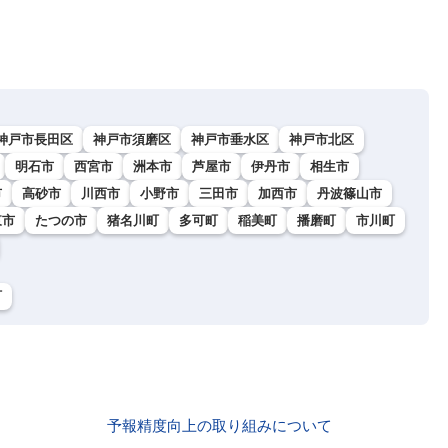
神戸市長田区
神戸市須磨区
神戸市垂水区
神戸市北区
明石市
西宮市
洲本市
芦屋市
伊丹市
相生市
市
高砂市
川西市
小野市
三田市
加西市
丹波篠山市
東市
たつの市
猪名川町
多可町
稲美町
播磨町
市川町
町
予報精度向上の取り組みについて