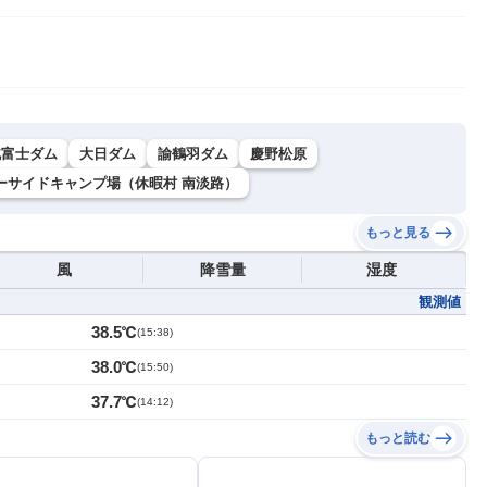
北富士ダム
大日ダム
諭鶴羽ダム
慶野松原
ーサイドキャンプ場（休暇村 南淡路）
もっと見る
風
降雪量
湿度
観測値
38.5℃
(
15:38
)
38.0℃
(
15:50
)
37.7℃
(
14:12
)
もっと読む