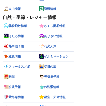
火山情報
避難情報
自然・季節・レジャー情報
花粉飛散情報
さくら開花情報
ほたる情報
あじさい情報
熱中症予報
花火天気
紅葉情報
イルミネーション
スキー＆スノボ
初日の出
初詣
天気痛予報
服装予報
お洗濯情報
紫外線情報
星空・天体情報
℃観測】被災地・熊本へ
【台風15号 2026】北海道・東北に上陸
【台風13号 2026
影響は？
の可能性も進路は定まらず（6日15時更
縄・奄美は荒天に警