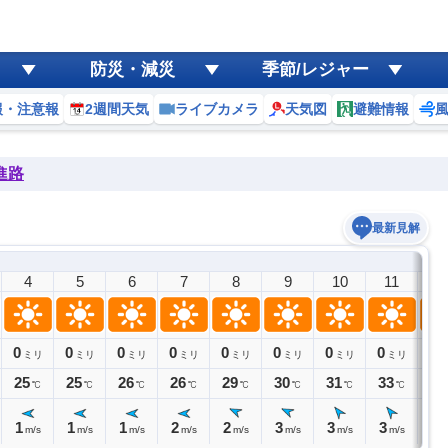
防災・減災
季節/レジャー
報・注意報
2週間天気
ライブカメラ
天気図
避難情報
進路
最新見解
4
5
6
7
8
9
10
11
1
0
0
0
0
0
0
0
0
0
ミリ
ミリ
ミリ
ミリ
ミリ
ミリ
ミリ
ミリ
25
25
26
26
29
30
31
33
33
℃
℃
℃
℃
℃
℃
℃
℃
1
1
1
2
2
3
3
3
4
m/s
m/s
m/s
m/s
m/s
m/s
m/s
m/s
m