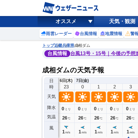
オススメ
天気・観測
雨雲レーダー
台風情報
地震情報
警
トップ
近畿
兵庫県
成相ダム
台風情報
台風13号・15号｜今後の予想
成相ダムの天気予報
日
6日(木)
7日(金)
19
20
21
22
23
0
1
2
3
時
天気
降水
0
0
0
0
0
0
0
0
ミリ
ミリ
ミリ
ミリ
ミリ
ミリ
ミリ
ミリ
ミリ
気温
29
28
27
27
26
26
26
26
26
℃
℃
℃
℃
℃
℃
℃
℃
℃
風
1
1
1
1
1
1
1
1
1
m/s
m/s
m/s
m/s
m/s
m/s
m/s
m/s
m/s