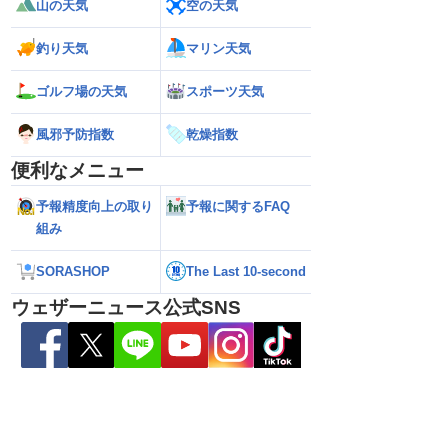
山の天気
空の天気
新）
釣り天気
マリン天気
ゴルフ場の天気
スポーツ天気
風邪予防指数
乾燥指数
便利なメニュー
予報精度向上の取り
予報に関するFAQ
組み
SORASHOP
The Last 10-second
ウェザーニュース公式SNS