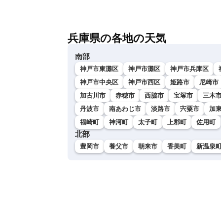
兵庫県の各地の天気
南部
神戸市東灘区
神戸市灘区
神戸市兵庫区
神戸市中央区
神戸市西区
姫路市
尼崎市
加古川市
赤穂市
西脇市
宝塚市
三木
丹波市
南あわじ市
淡路市
宍粟市
加
福崎町
神河町
太子町
上郡町
佐用町
北部
豊岡市
養父市
朝来市
香美町
新温泉